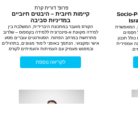
פרופ' דורית קרת
קיימות חיובית – היבטים חיוביים
Socio-P
במדיניות סביבה
Isr
הקורס מועבר במתכונת היברידית, המשלבת בין
ה פדגוגית, המאפשרת
למידה מקוונת א-סינכרונית ללמידה בקמפוס – שלרוב
ל חסמים
מתרחשת במרחב הפתוח. הסטודנטים עוברים מסע
כולל תכנון
אישי ומקצועי, הנתמך באופני לימוד מגוונים, בתרגילים
נה אמפירית
ובמפגש מעמיק עם העמיתות והעמיתים לקורס.
ים.
לקריאה נוספת