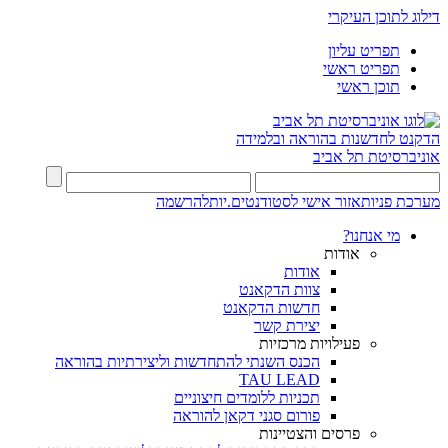
דילוג לתוכן העיקרי
תפריט עליון
תפריט ראשי
תוכן ראשי
הדקנט לחדשנות בהוראה ובלמידה
אוניברסיטת תל אביב
מערכת פניות
אזור אישי לסטודנטים.יות
להרשמה
מי אנחנו?
אודות
אודות
צוות הדקאנט
חדשות הדקאנט
יצירת קשר
פעילויות מרכזיות
הכנס השנתי להתחדשות וליצירתיות בהוראה
TAU LEAD
תכניות ללומדים חיצוניים
פורום סגני דקאן להוראה
פרסים והצטיינות