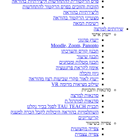
פרס הרקטורית להתחדשות וליצירתיות בהוראה
הזוכות והזוכים בפרס הרקטור להתחדשות
וליצירתיות בהוראה
מצטייני הרקטור בהוראה
רשימת המאה
שירותים למרצה
ייעוץ אישי
ייעוץ פדגוגי
Moodle, Zoom, Panopto
תכנון קורס והערכתו
תכנון שיעור
תכנון מטלות ומבחנים
אימון לקראת פרזנטציה
גיוון והכלה
ייעוץ לאור סקרי שביעות רצון מהוראה
שילוב מציאות מדומה VR
סדנאות ותכניות
סדנאות למרצה
סדנאות למתרגל.ת
תכנית TAU TEACH לסגל בכיר נקלט
השתלמויות בהוראה היכולות לקבל הכרה למענק
קריטריונים
צפייה בשיעור
צפייה מקצועית
צפייה עצמית