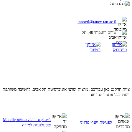
innovtl@tauex.tau.ac.il
שלום רוזנפלד 40, תל
אביב
צוות הדקנט כאן עבורכם, מרצות ומרצי אוניברסיטת תל אביב, לחשיבה משותפת
ויעוץ בכל אתגרי ההוראה.
לייעוץ והדרכה בנושא Moodle
לפגישת ייעוץ פדגוגי
וטכנולוגיות למידה