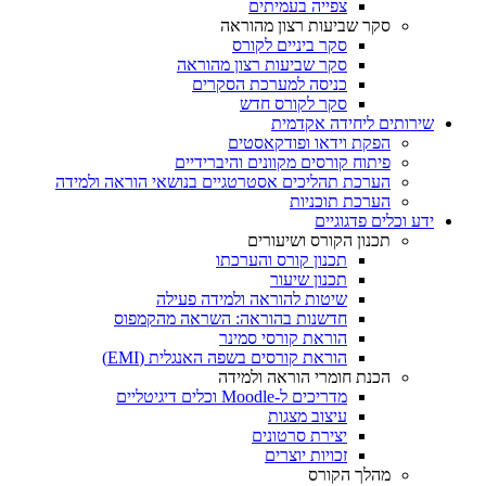
צפייה בעמיתים
סקר שביעות רצון מהוראה
סקר ביניים לקורס
סקר שביעות רצון מהוראה
כניסה למערכת הסקרים
סקר לקורס חדש
שירותים ליחידה אקדמית
הפקת וידאו ופודקאסטים
פיתוח קורסים מקוונים והיברידיים
הערכת תהליכים אסטרטגיים בנושאי הוראה ולמידה
הערכת תוכניות
ידע וכלים פדגוגיים
תכנון הקורס ושיעורים
תכנון קורס והערכתו
תכנון שיעור
שיטות להוראה ולמידה פעילה
חדשנות בהוראה: השראה מהקמפוס
הוראת קורסי סמינר
הוראת קורסים בשפה האנגלית (EMI)
הכנת חומרי הוראה ולמידה
מדריכים ל-Moodle וכלים דיגיטליים
עיצוב מצגות
יצירת סרטונים
זכויות יוצרים
מהלך הקורס