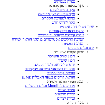
צפייה בעמיתים
סקר שביעות רצון מהוראה
סקר ביניים לקורס
סקר שביעות רצון מהוראה
כניסה למערכת הסקרים
סקר לקורס חדש
שירותים ליחידה אקדמית
הפקת וידאו ופודקאסטים
פיתוח קורסים מקוונים והיברידיים
הערכת תהליכים אסטרטגיים בנושאי הוראה ולמידה
הערכת תוכניות
ידע וכלים פדגוגיים
תכנון הקורס ושיעורים
תכנון קורס והערכתו
תכנון שיעור
שיטות להוראה ולמידה פעילה
חדשנות בהוראה: השראה מהקמפוס
הוראת קורסי סמינר
הוראת קורסים בשפה האנגלית (EMI)
הכנת חומרי הוראה ולמידה
מדריכים ל-Moodle וכלים דיגיטליים
עיצוב מצגות
יצירת סרטונים
זכויות יוצרים
מהלך הקורס