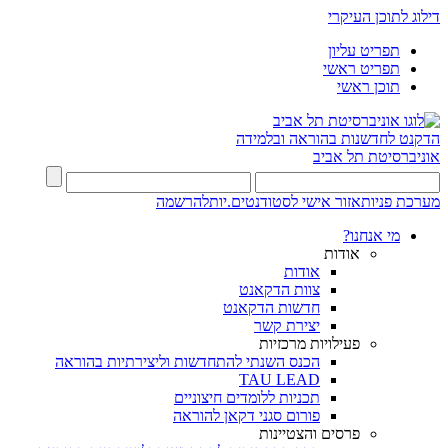
דילוג לתוכן העיקרי
תפריט עליון
תפריט ראשי
תוכן ראשי
הדקנט לחדשנות בהוראה ובלמידה
אוניברסיטת תל אביב
מערכת פניות
אזור אישי לסטודנטים.יות
להרשמה
מי אנחנו?
אודות
אודות
צוות הדקאנט
חדשות הדקאנט
יצירת קשר
פעילויות מרכזיות
הכנס השנתי להתחדשות וליצירתיות בהוראה
TAU LEAD
תכניות ללומדים חיצוניים
פורום סגני דקאן להוראה
פרסים והצטיינות