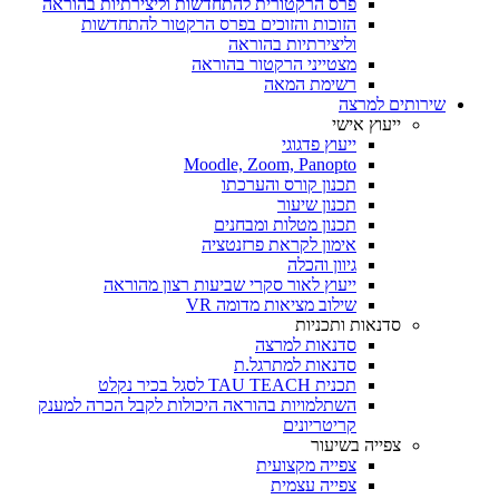
פרס הרקטורית להתחדשות וליצירתיות בהוראה
הזוכות והזוכים בפרס הרקטור להתחדשות
וליצירתיות בהוראה
מצטייני הרקטור בהוראה
רשימת המאה
שירותים למרצה
ייעוץ אישי
ייעוץ פדגוגי
Moodle, Zoom, Panopto
תכנון קורס והערכתו
תכנון שיעור
תכנון מטלות ומבחנים
אימון לקראת פרזנטציה
גיוון והכלה
ייעוץ לאור סקרי שביעות רצון מהוראה
שילוב מציאות מדומה VR
סדנאות ותכניות
סדנאות למרצה
סדנאות למתרגל.ת
תכנית TAU TEACH לסגל בכיר נקלט
השתלמויות בהוראה היכולות לקבל הכרה למענק
קריטריונים
צפייה בשיעור
צפייה מקצועית
צפייה עצמית