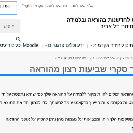
מערכת פ
אלפון
שער לסטודנטים
שער לסגל האקדמי
English
לחדשנות בהוראה ובלמידה
חיפוש
סיטת תל אביב
תים ליחידה אקדמית
ידע וכלים פדגוגיים
Moodle וכלים דיגיטליים
|
|
צה
>
ייעוץ אישי
> ייעוץ לאור סקרי שביעות רצון מהוראה
ר סקרי שביעות רצון מהוראה
מהוראה יכולים להוות מקור ללמידה על ההוראה שלך כפי שהיא נתפסת על ידי
יות בקורס. צוות הייעוץ בדקאנט עומד לרשותך, כדי לבחון יחד את התוצאות
קפות הלך רוח, ומצביעות על מגמות מהן ניתן להסיק על אופני ההוראה.