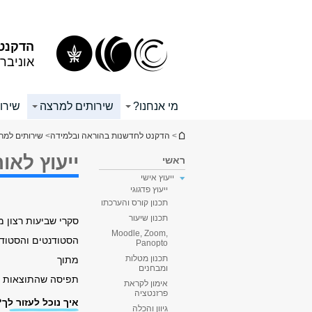
תוכן
תפריט
עליון
ראשי
הדקנט 
אוניבר
מי אנחנו?
שירותים למרצה
שירו
הינך נמצא כאן
>
הדקנט לחדשנות בהוראה ובלמידה
>
שירותים למר
ייעוץ לאו
ראשי
ייעוץ אישי
ייעוץ פדגוגי
תכנון קורס והערכתו
תכנון שיעור
סקרי שביעות רצון 
Moodle, Zoom,
הסטודנטים והסטודנט
Panopto
תכנון מטלות
מתוך
ומבחנים
תפיסה שהתוצאות מש
אימון לקראת
פרזנטציה
איך נוכל לעזור לך?
גיוון והכלה