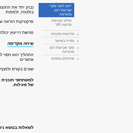
ייעוץ לאור סקרי
נבחן יחד את התוצא
שביעות רצון
בולטות, ולמפות
מהוראה
שילוב מציאות
פרקטיקות הוראה ש
מדומה VR
פגישת הייעוץ יכול
סדנאות ותכניות
צפייה בשיעור
שיחה מקדימה
סקר שביעות רצון
מהוראה
התהליך הוא חסוי ל
שירותים נוספים
אתגרים
שונים בקורס ולמנף
למשתתפי תוכנית
H
של פעילות.
לשאלות בנושא ניתו