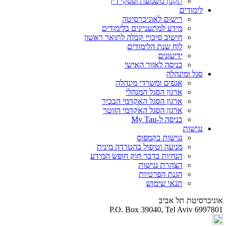
תקנון משמעת ופסקי דין
לימודים
רישום לאוניברסיטה
מידע למתעניינים בלימודים
חישוב סיכויי קבלה לתואר ראשון
לוח שנת הלימודים
ידיעונים
כניסה לאזור האישי
סגל ומינהלה
אגפים ומשרדי מינהלה
ארגון הסגל המנהלי
ארגון הסגל האקדמי הבכיר
ארגון הסגל האקדמי הזוטר
כניסה ל-My Tau
נגישות
נגישות בקמפוס
מניעה וטיפול בהטרדה מינית
הנחיות בדבר חוק חופש המידע
הצהרת נגישות
הגנת הפרטיות
תנאי שימוש
אוניברסיטת תל אביב
P.O. Box 39040, Tel Aviv 6997801