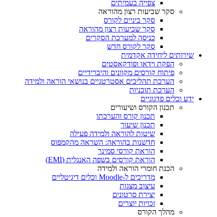
צפייה בעמיתים
סקר שביעות רצון מהוראה
סקר ביניים לקורס
סקר שביעות רצון מהוראה
כניסה למערכת הסקרים
סקר לקורס חדש
שירותים ליחידה אקדמית
הפקת וידאו ופודקאסטים
פיתוח קורסים מקוונים והיברידיים
הערכת תהליכים אסטרטגיים בנושאי הוראה ולמידה
הערכת תוכניות
ידע וכלים פדגוגיים
תכנון הקורס ושיעורים
תכנון קורס והערכתו
תכנון שיעור
שיטות להוראה ולמידה פעילה
חדשנות בהוראה: השראה מהקמפוס
הוראת קורסי סמינר
הוראת קורסים בשפה האנגלית (EMI)
הכנת חומרי הוראה ולמידה
מדריכים ל-Moodle וכלים דיגיטליים
עיצוב מצגות
יצירת סרטונים
זכויות יוצרים
מהלך הקורס