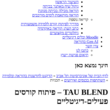
השיעור הראשון
ניהול שיח מאתגר בכיתה
הוראה מכילה בכיתה מגוונת
הוראה מותאמת לימים מורכבים
קריאה נוספת
מדריך לפיתוח קורס ללמידה משמעותית
כתב העת: הוראה באקדמיה
ניוזלטרים מקצועיים
Moodle וכלים דיגיטליים
Gen AI בהוראה
צרו קשר
כתבו לנו
תיאום פגישת ייעוץ
הינך נמצא כאן
לדף הבית של אוניברסיטת תל אביב
»
הדקנט לחדשנות בהוראה ובלמידה
»
השתתפות בכנסים ואירועים
»
תכניות
TAU BLEND – פיתוח קורסים
פעילים-דיגיטליים