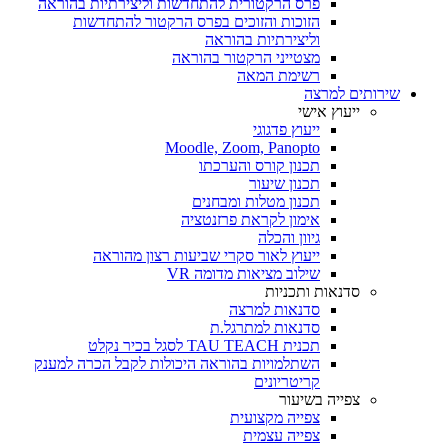
פרס הרקטורית להתחדשות וליצירתיות בהוראה
הזוכות והזוכים בפרס הרקטור להתחדשות
וליצירתיות בהוראה
מצטייני הרקטור בהוראה
רשימת המאה
שירותים למרצה
ייעוץ אישי
ייעוץ פדגוגי
Moodle, Zoom, Panopto
תכנון קורס והערכתו
תכנון שיעור
תכנון מטלות ומבחנים
אימון לקראת פרזנטציה
גיוון והכלה
ייעוץ לאור סקרי שביעות רצון מהוראה
שילוב מציאות מדומה VR
סדנאות ותכניות
סדנאות למרצה
סדנאות למתרגל.ת
תכנית TAU TEACH לסגל בכיר נקלט
השתלמויות בהוראה היכולות לקבל הכרה למענק
קריטריונים
צפייה בשיעור
צפייה מקצועית
צפייה עצמית