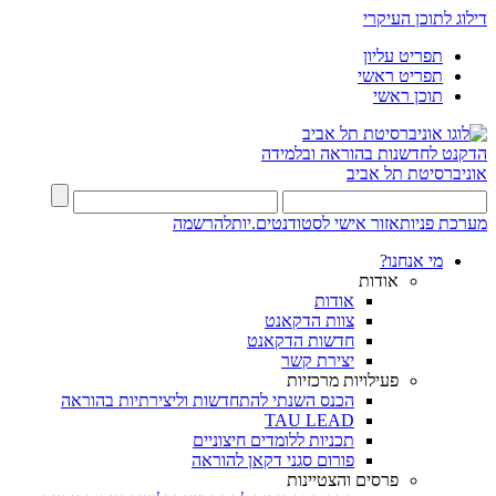
דילוג לתוכן העיקרי
תפריט עליון
תפריט ראשי
תוכן ראשי
הדקנט לחדשנות בהוראה ובלמידה
אוניברסיטת תל אביב
מערכת פניות
אזור אישי לסטודנטים.יות
להרשמה
מי אנחנו?
אודות
אודות
צוות הדקאנט
חדשות הדקאנט
יצירת קשר
פעילויות מרכזיות
הכנס השנתי להתחדשות וליצירתיות בהוראה
TAU LEAD
תכניות ללומדים חיצוניים
פורום סגני דקאן להוראה
פרסים והצטיינות