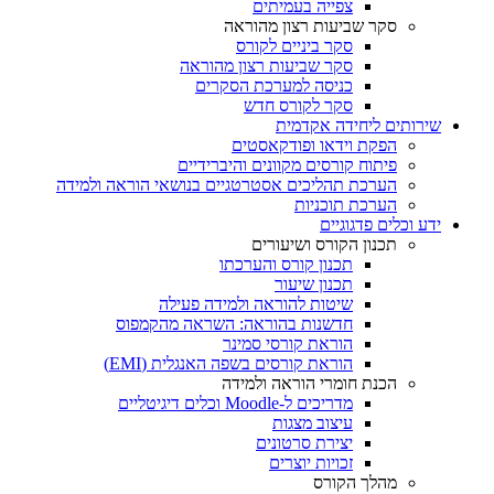
צפייה בעמיתים
סקר שביעות רצון מהוראה
סקר ביניים לקורס
סקר שביעות רצון מהוראה
כניסה למערכת הסקרים
סקר לקורס חדש
שירותים ליחידה אקדמית
הפקת וידאו ופודקאסטים
פיתוח קורסים מקוונים והיברידיים
הערכת תהליכים אסטרטגיים בנושאי הוראה ולמידה
הערכת תוכניות
ידע וכלים פדגוגיים
תכנון הקורס ושיעורים
תכנון קורס והערכתו
תכנון שיעור
שיטות להוראה ולמידה פעילה
חדשנות בהוראה: השראה מהקמפוס
הוראת קורסי סמינר
הוראת קורסים בשפה האנגלית (EMI)
הכנת חומרי הוראה ולמידה
מדריכים ל-Moodle וכלים דיגיטליים
עיצוב מצגות
יצירת סרטונים
זכויות יוצרים
מהלך הקורס