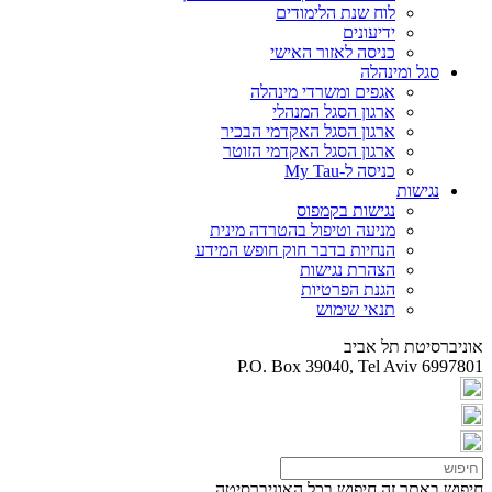
לוח שנת הלימודים
ידיעונים
כניסה לאזור האישי
סגל ומינהלה
אגפים ומשרדי מינהלה
ארגון הסגל המנהלי
ארגון הסגל האקדמי הבכיר
ארגון הסגל האקדמי הזוטר
כניסה ל-My Tau
נגישות
נגישות בקמפוס
מניעה וטיפול בהטרדה מינית
הנחיות בדבר חוק חופש המידע
הצהרת נגישות
הגנת הפרטיות
תנאי שימוש
אוניברסיטת תל אביב
P.O. Box 39040, Tel Aviv 6997801
חיפוש באתר זה
חיפוש בכל האוניברסיטה