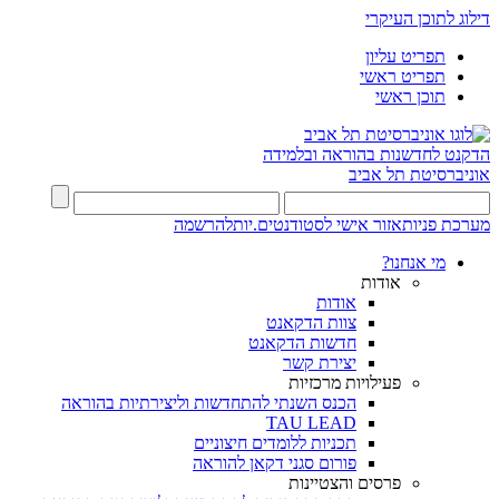
דילוג לתוכן העיקרי
תפריט עליון
תפריט ראשי
תוכן ראשי
הדקנט לחדשנות בהוראה ובלמידה
אוניברסיטת תל אביב
מערכת פניות
אזור אישי לסטודנטים.יות
להרשמה
מי אנחנו?
אודות
אודות
צוות הדקאנט
חדשות הדקאנט
יצירת קשר
פעילויות מרכזיות
הכנס השנתי להתחדשות וליצירתיות בהוראה
TAU LEAD
תכניות ללומדים חיצוניים
פורום סגני דקאן להוראה
פרסים והצטיינות