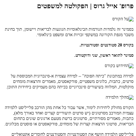
פרופ' אייל גרוס | הפקולטה למשפטים
בסמינר זה נלמדות הנורמות הבינלאומיות הנוגעות לבריאות ויישומן, תוך בחינת
משבר מגפת הקורונה במשקפי זכויות אדם ומשפט בינלאומי.
בקורס 20 סטודנטים וסטודנטיות.
סמינר לתואר ראשון, שני ודוקטורט.
–
למידה במתכונת "כיתה הפוכה"
למידה עצמית א-סינכרונית המבוססת על
סרטים, כתבות, בלוגים משפטיים, פודקאסטים, מאמרים והרצאות מומחים
מוקלטות, המלווה בשיעורים סינכרוניים בכיתה בהם מעמיקים ביחידות התוכן.
הקורס מחולק ליחידות לימוד, אשר עבור כל אחת מהן הורכב פלייליסט ללמידה
עצמית המורכב מסרטונים (יש סרטים תיעודיים קצרים ואחד באורך מלא),
כתבות, מאמרים מסורתיים, סרטונים ברשת מטעם ארגונים שונים בתחום
הבריאות, סרטוני הרצאות קצרות של מומחים, פודקאסטים או פוסטים מבלוגים.
פלייליסט הלמידה חושף את הסטודנטיות והסטודנטים לחומרים אקטואליים