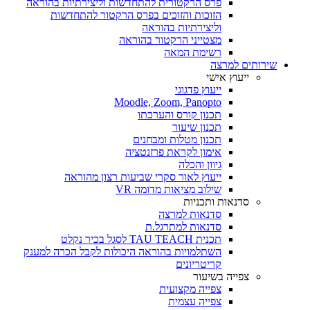
פרס הרקטורית להתחדשות וליצירתיות בהוראה
הזוכות והזוכים בפרס הרקטור להתחדשות
וליצירתיות בהוראה
מצטייני הרקטור בהוראה
רשימת המאה
שירותים למרצה
ייעוץ אישי
ייעוץ פדגוגי
Moodle, Zoom, Panopto
תכנון קורס והערכתו
תכנון שיעור
תכנון מטלות ומבחנים
אימון לקראת פרזנטציה
גיוון והכלה
ייעוץ לאור סקרי שביעות רצון מהוראה
שילוב מציאות מדומה VR
סדנאות ותכניות
סדנאות למרצה
סדנאות למתרגל.ת
תכנית TAU TEACH לסגל בכיר נקלט
השתלמויות בהוראה היכולות לקבל הכרה למענק
קריטריונים
צפייה בשיעור
צפייה מקצועית
צפייה עצמית