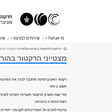
תוכן
תפריט
עליון
ראשי
הדקנט 
אוניבר
מי אנחנו?
שירותים למרצה
שיר
|
|
הינך נמצא כאן
>
הדקנט לחדשנות בהוראה ובלמידה
> מצטייני הרק
מצטייני הרקטור בהור
רקטור האוניברסיטה מתכבד לברך את המרצות,
חשוב ביותר.
מדי שנה מעניק הרקטור תעודות הערכה לארבע
הצטיינותם זו בהוראה.
ברכות לזוכים על השתייכותם לקבוצה ייחודית ז