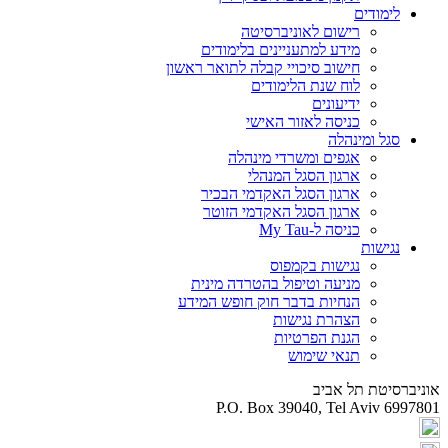
לימודים
רישום לאוניברסיטה
מידע למתעניינים בלימודים
חישוב סיכויי קבלה לתואר ראשון
לוח שנת הלימודים
ידיעונים
כניסה לאזור האישי
סגל ומינהלה
אגפים ומשרדי מינהלה
ארגון הסגל המנהלי
ארגון הסגל האקדמי הבכיר
ארגון הסגל האקדמי הזוטר
כניסה ל-My Tau
נגישות
נגישות בקמפוס
מניעה וטיפול בהטרדה מינית
הנחיות בדבר חוק חופש המידע
הצהרת נגישות
הגנת הפרטיות
תנאי שימוש
אוניברסיטת תל אביב
P.O. Box 39040, Tel Aviv 6997801