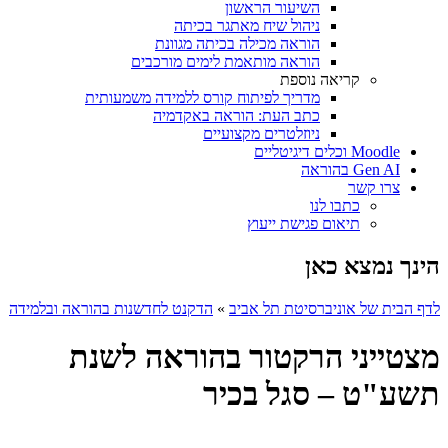
השיעור הראשון
ניהול שיח מאתגר בכיתה
הוראה מכילה בכיתה מגוונת
הוראה מותאמת לימים מורכבים
קריאה נוספת
מדריך לפיתוח קורס ללמידה משמעותית
כתב העת: הוראה באקדמיה
ניוזלטרים מקצועיים
Moodle וכלים דיגיטליים
Gen AI בהוראה
צרו קשר
כתבו לנו
תיאום פגישת ייעוץ
הינך נמצא כאן
לדף הבית של אוניברסיטת תל אביב
»
הדקנט לחדשנות בהוראה ובלמידה
מצטייני הרקטור בהוראה לשנת
תשע"ט – סגל בכיר