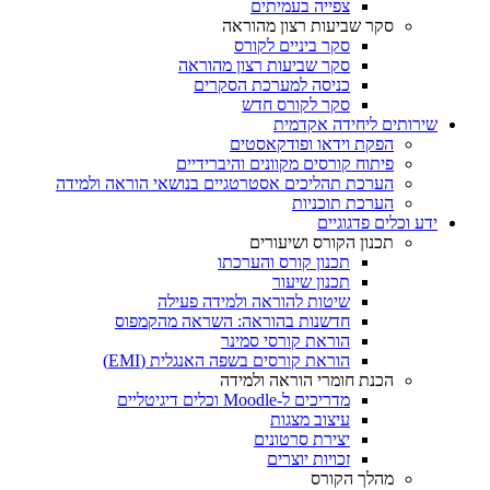
צפייה בעמיתים
סקר שביעות רצון מהוראה
סקר ביניים לקורס
סקר שביעות רצון מהוראה
כניסה למערכת הסקרים
סקר לקורס חדש
שירותים ליחידה אקדמית
הפקת וידאו ופודקאסטים
פיתוח קורסים מקוונים והיברידיים
הערכת תהליכים אסטרטגיים בנושאי הוראה ולמידה
הערכת תוכניות
ידע וכלים פדגוגיים
תכנון הקורס ושיעורים
תכנון קורס והערכתו
תכנון שיעור
שיטות להוראה ולמידה פעילה
חדשנות בהוראה: השראה מהקמפוס
הוראת קורסי סמינר
הוראת קורסים בשפה האנגלית (EMI)
הכנת חומרי הוראה ולמידה
מדריכים ל-Moodle וכלים דיגיטליים
עיצוב מצגות
יצירת סרטונים
זכויות יוצרים
מהלך הקורס