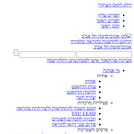
דילוג לתוכן העיקרי
תפריט עליון
תפריט ראשי
תוכן ראשי
הדקנט לחדשנות בהוראה ובלמידה
אוניברסיטת תל אביב
מערכת פניות
אזור אישי לסטודנטים.יות
להרשמה
מי אנחנו?
אודות
אודות
צוות הדקאנט
חדשות הדקאנט
יצירת קשר
פעילויות מרכזיות
הכנס השנתי להתחדשות וליצירתיות בהוראה
TAU LEAD
תכניות ללומדים חיצוניים
פורום סגני דקאן להוראה
פרסים והצטיינות