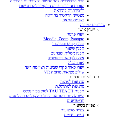
פרס הרקטורית להתחדשות וליצירתיות בהוראה
הזוכות והזוכים בפרס הרקטור להתחדשות
וליצירתיות בהוראה
מצטייני הרקטור בהוראה
רשימת המאה
שירותים למרצה
ייעוץ אישי
ייעוץ פדגוגי
Moodle, Zoom, Panopto
תכנון קורס והערכתו
תכנון שיעור
תכנון מטלות ומבחנים
אימון לקראת פרזנטציה
גיוון והכלה
ייעוץ לאור סקרי שביעות רצון מהוראה
שילוב מציאות מדומה VR
סדנאות ותכניות
סדנאות למרצה
סדנאות למתרגל.ת
תכנית TAU TEACH לסגל בכיר נקלט
השתלמויות בהוראה היכולות לקבל הכרה למענק
קריטריונים
צפייה בשיעור
צפייה מקצועית
צפייה עצמית