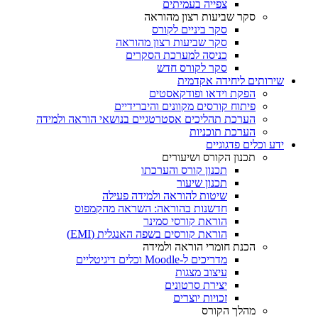
צפייה בעמיתים
סקר שביעות רצון מהוראה
סקר ביניים לקורס
סקר שביעות רצון מהוראה
כניסה למערכת הסקרים
סקר לקורס חדש
שירותים ליחידה אקדמית
הפקת וידאו ופודקאסטים
פיתוח קורסים מקוונים והיברידיים
הערכת תהליכים אסטרטגיים בנושאי הוראה ולמידה
הערכת תוכניות
ידע וכלים פדגוגיים
תכנון הקורס ושיעורים
תכנון קורס והערכתו
תכנון שיעור
שיטות להוראה ולמידה פעילה
חדשנות בהוראה: השראה מהקמפוס
הוראת קורסי סמינר
הוראת קורסים בשפה האנגלית (EMI)
הכנת חומרי הוראה ולמידה
מדריכים ל-Moodle וכלים דיגיטליים
עיצוב מצגות
יצירת סרטונים
זכויות יוצרים
מהלך הקורס