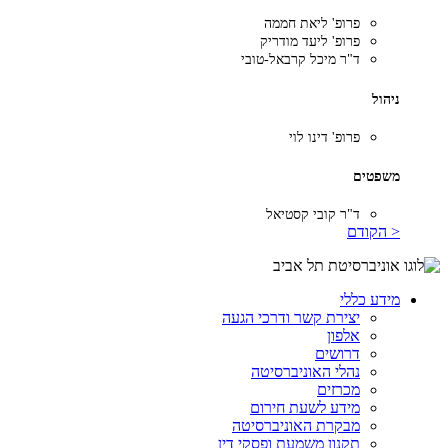
פרופ' ליאת חממה
פרופ' ליעד מודריק
ד"ר מיכל קרבאל-טובי
ניהול
פרופ' דינו לוי
משפטים
ד"ר קובי קסטיאל
< הקודם
מידע כללי
יצירת קשר ודרכי הגעה
אלפון
דרושים
נהלי האוניברסיטה
מכרזים
מידע לשעת חירום
מבקרת האוניברסיטה
תקנון משמעת ופסקי דין