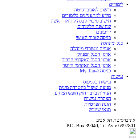
לימודים
רישום לאוניברסיטה
מידע למתעניינים בלימודים
חישוב סיכויי קבלה לתואר ראשון
לוח שנת הלימודים
ידיעונים
כניסה לאזור האישי
סגל ומינהלה
אגפים ומשרדי מינהלה
ארגון הסגל המנהלי
ארגון הסגל האקדמי הבכיר
ארגון הסגל האקדמי הזוטר
כניסה ל-My Tau
נגישות
נגישות בקמפוס
מניעה וטיפול בהטרדה מינית
הנחיות בדבר חוק חופש המידע
הצהרת נגישות
הגנת הפרטיות
תנאי שימוש
אוניברסיטת תל אביב
P.O. Box 39040, Tel Aviv 6997801