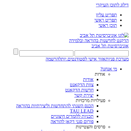
דילוג לתוכן העיקרי
תפריט עליון
תפריט ראשי
תוכן ראשי
הדקנט לחדשנות בהוראה ובלמידה
אוניברסיטת תל אביב
מערכת פניות
אזור אישי לסטודנטים.יות
להרשמה
מי אנחנו?
אודות
אודות
צוות הדקאנט
חדשות הדקאנט
יצירת קשר
פעילויות מרכזיות
הכנס השנתי להתחדשות וליצירתיות בהוראה
TAU LEAD
תכניות ללומדים חיצוניים
פורום סגני דקאן להוראה
פרסים והצטיינות