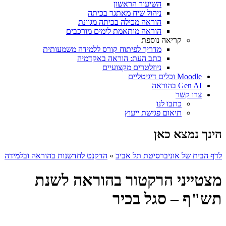
השיעור הראשון
ניהול שיח מאתגר בכיתה
הוראה מכילה בכיתה מגוונת
הוראה מותאמת לימים מורכבים
קריאה נוספת
מדריך לפיתוח קורס ללמידה משמעותית
כתב העת: הוראה באקדמיה
ניוזלטרים מקצועיים
Moodle וכלים דיגיטליים
Gen AI בהוראה
צרו קשר
כתבו לנו
תיאום פגישת ייעוץ
הינך נמצא כאן
לדף הבית של אוניברסיטת תל אביב
»
הדקנט לחדשנות בהוראה ובלמידה
מצטייני הרקטור בהוראה לשנת
תש"ף – סגל בכיר