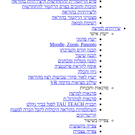
פרס הרקטורית להתחדשות וליצירתיות בהוראה
הזוכות והזוכים בפרס הרקטור להתחדשות
וליצירתיות בהוראה
מצטייני הרקטור בהוראה
רשימת המאה
שירותים למרצה
ייעוץ אישי
ייעוץ פדגוגי
Moodle, Zoom, Panopto
תכנון קורס והערכתו
תכנון שיעור
תכנון מטלות ומבחנים
אימון לקראת פרזנטציה
גיוון והכלה
ייעוץ לאור סקרי שביעות רצון מהוראה
שילוב מציאות מדומה VR
סדנאות ותכניות
סדנאות למרצה
סדנאות למתרגל.ת
תכנית TAU TEACH לסגל בכיר נקלט
השתלמויות בהוראה היכולות לקבל הכרה למענק
קריטריונים
צפייה בשיעור
צפייה מקצועית
צפייה עצמית