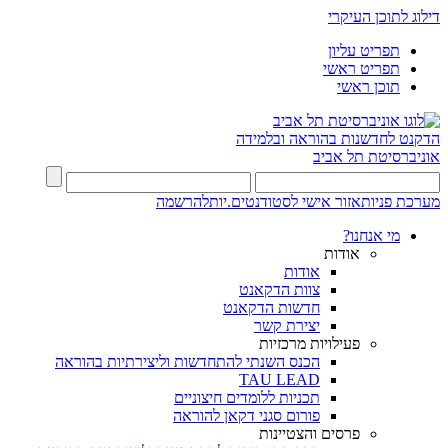
דילוג לתוכן העיקרי
תפריט עליון
תפריט ראשי
תוכן ראשי
הדקנט לחדשנות בהוראה ובלמידה
אוניברסיטת תל אביב
מערכת פניות
אזור אישי לסטודנטים.יות
להרשמה
מי אנחנו?
אודות
אודות
צוות הדקאנט
חדשות הדקאנט
יצירת קשר
פעילויות מרכזיות
הכנס השנתי להתחדשות וליצירתיות בהוראה
TAU LEAD
תכניות ללומדים חיצוניים
פורום סגני דקאן להוראה
פרסים והצטיינות