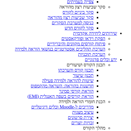
צפייה בעמיתים
סקר שביעות רצון מהוראה
סקר ביניים לקורס
סקר שביעות רצון מהוראה
כניסה למערכת הסקרים
סקר לקורס חדש
שירותים ליחידה אקדמית
הפקת וידאו ופודקאסטים
פיתוח קורסים מקוונים והיברידיים
הערכת תהליכים אסטרטגיים בנושאי הוראה ולמידה
הערכת תוכניות
ידע וכלים פדגוגיים
תכנון הקורס ושיעורים
תכנון קורס והערכתו
תכנון שיעור
שיטות להוראה ולמידה פעילה
חדשנות בהוראה: השראה מהקמפוס
הוראת קורסי סמינר
הוראת קורסים בשפה האנגלית (EMI)
הכנת חומרי הוראה ולמידה
מדריכים ל-Moodle וכלים דיגיטליים
עיצוב מצגות
יצירת סרטונים
זכויות יוצרים
מהלך הקורס