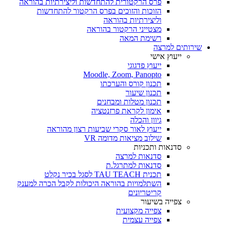
פרס הרקטורית להתחדשות וליצירתיות בהוראה
הזוכות והזוכים בפרס הרקטור להתחדשות
וליצירתיות בהוראה
מצטייני הרקטור בהוראה
רשימת המאה
שירותים למרצה
ייעוץ אישי
ייעוץ פדגוגי
Moodle, Zoom, Panopto
תכנון קורס והערכתו
תכנון שיעור
תכנון מטלות ומבחנים
אימון לקראת פרזנטציה
גיוון והכלה
ייעוץ לאור סקרי שביעות רצון מהוראה
שילוב מציאות מדומה VR
סדנאות ותכניות
סדנאות למרצה
סדנאות למתרגל.ת
תכנית TAU TEACH לסגל בכיר נקלט
השתלמויות בהוראה היכולות לקבל הכרה למענק
קריטריונים
צפייה בשיעור
צפייה מקצועית
צפייה עצמית