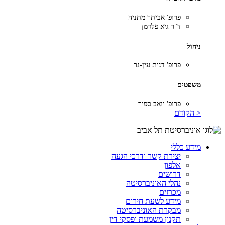
פרופ' אביתר מתניה
ד"ר גיא פלדמן
ניהול
פרופ' דנית עין-גר
משפטים
פרופ' יואב ספיר
< הקודם
מידע כללי
יצירת קשר ודרכי הגעה
אלפון
דרושים
נהלי האוניברסיטה
מכרזים
מידע לשעת חירום
מבקרת האוניברסיטה
תקנון משמעת ופסקי דין