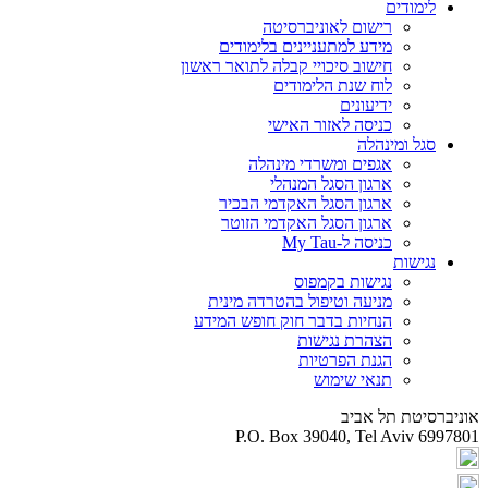
לימודים
רישום לאוניברסיטה
מידע למתעניינים בלימודים
חישוב סיכויי קבלה לתואר ראשון
לוח שנת הלימודים
ידיעונים
כניסה לאזור האישי
סגל ומינהלה
אגפים ומשרדי מינהלה
ארגון הסגל המנהלי
ארגון הסגל האקדמי הבכיר
ארגון הסגל האקדמי הזוטר
כניסה ל-My Tau
נגישות
נגישות בקמפוס
מניעה וטיפול בהטרדה מינית
הנחיות בדבר חוק חופש המידע
הצהרת נגישות
הגנת הפרטיות
תנאי שימוש
אוניברסיטת תל אביב
P.O. Box 39040, Tel Aviv 6997801