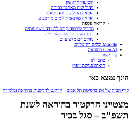
השיעור הראשון
ניהול שיח מאתגר בכיתה
הוראה מכילה בכיתה מגוונת
הוראה מותאמת לימים מורכבים
קריאה נוספת
מדריך לפיתוח קורס ללמידה משמעותית
כתב העת: הוראה באקדמיה
ניוזלטרים מקצועיים
Moodle וכלים דיגיטליים
Gen AI בהוראה
צרו קשר
כתבו לנו
תיאום פגישת ייעוץ
הינך נמצא כאן
לדף הבית של אוניברסיטת תל אביב
»
הדקנט לחדשנות בהוראה ובלמידה
מצטייני הרקטור בהוראה לשנת
תשפ"ב – סגל בכיר