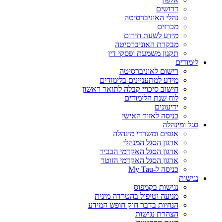
דרושים
נהלי האוניברסיטה
מכרזים
מידע לשעת חירום
מבקרת האוניברסיטה
תקנון משמעת ופסקי דין
לימודים
רישום לאוניברסיטה
מידע למתעניינים בלימודים
חישוב סיכויי קבלה לתואר ראשון
לוח שנת הלימודים
ידיעונים
כניסה לאזור האישי
סגל ומינהלה
אגפים ומשרדי מינהלה
ארגון הסגל המנהלי
ארגון הסגל האקדמי הבכיר
ארגון הסגל האקדמי הזוטר
כניסה ל-My Tau
נגישות
נגישות בקמפוס
מניעה וטיפול בהטרדה מינית
הנחיות בדבר חוק חופש המידע
הצהרת נגישות