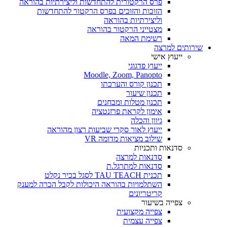
פרס הרקטורית להתחדשות וליצירתיות בהוראה
הזוכות והזוכים בפרס הרקטור להתחדשות
וליצירתיות בהוראה
מצטייני הרקטור בהוראה
רשימת המאה
שירותים למרצה
ייעוץ אישי
ייעוץ פדגוגי
Moodle, Zoom, Panopto
תכנון קורס והערכתו
תכנון שיעור
תכנון מטלות ומבחנים
אימון לקראת פרזנטציה
גיוון והכלה
ייעוץ לאור סקרי שביעות רצון מהוראה
שילוב מציאות מדומה VR
סדנאות ותכניות
סדנאות למרצה
סדנאות למתרגל.ת
תכנית TAU TEACH לסגל בכיר נקלט
השתלמויות בהוראה היכולות לקבל הכרה למענק
קריטריונים
צפייה בשיעור
צפייה מקצועית
צפייה עצמית