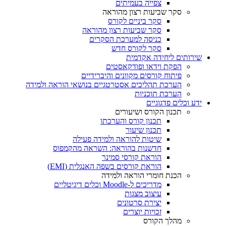
צפייה בעמיתים
סקר שביעות רצון מהוראה
סקר ביניים לקורס
סקר שביעות רצון מהוראה
כניסה למערכת הסקרים
סקר לקורס חדש
שירותים ליחידה אקדמית
הפקת וידאו ופודקאסטים
פיתוח קורסים מקוונים והיברידיים
הערכת תהליכים אסטרטגיים בנושאי הוראה ולמידה
הערכת תוכניות
ידע וכלים פדגוגיים
תכנון הקורס ושיעורים
תכנון קורס והערכתו
תכנון שיעור
שיטות להוראה ולמידה פעילה
חדשנות בהוראה: השראה מהקמפוס
הוראת קורסי סמינר
הוראת קורסים בשפה האנגלית (EMI)
הכנת חומרי הוראה ולמידה
מדריכים ל-Moodle וכלים דיגיטליים
עיצוב מצגות
יצירת סרטונים
זכויות יוצרים
מהלך הקורס