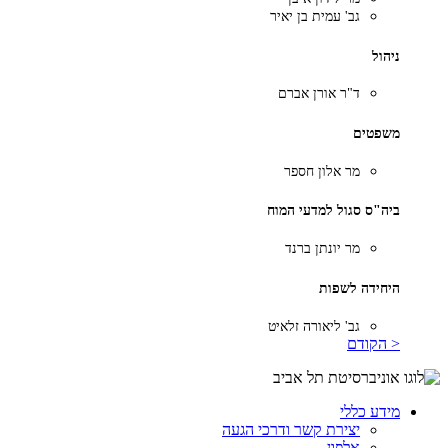
גב' עמית בן יאיר
ניהול
ד"ר אורן אברם
משפטים
מר אלון חספר
ביה"ס סגול למדעי המוח
מר יונתן ברנד
היחידה לשפות
גב' ליאורה זלאיט
< הקודם
מידע כללי
יצירת קשר ודרכי הגעה
אלפון