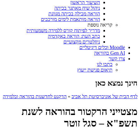
השיעור הראשון
ניהול שיח מאתגר בכיתה
הוראה מכילה בכיתה מגוונת
הוראה מותאמת לימים מורכבים
קריאה נוספת
מדריך לפיתוח קורס ללמידה משמעותית
כתב העת: הוראה באקדמיה
ניוזלטרים מקצועיים
Moodle וכלים דיגיטליים
Gen AI בהוראה
צרו קשר
כתבו לנו
תיאום פגישת ייעוץ
הינך נמצא כאן
לדף הבית של אוניברסיטת תל אביב
»
הדקנט לחדשנות בהוראה ובלמידה
מצטייני הרקטור בהוראה לשנת
תשפ"א – סגל זוטר