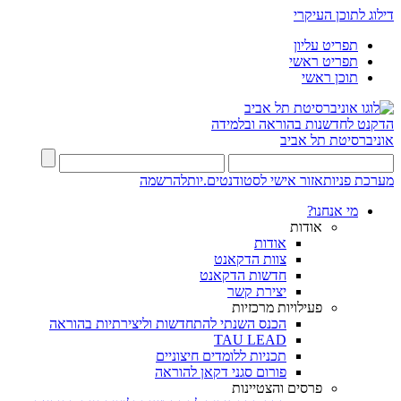
דילוג לתוכן העיקרי
תפריט עליון
תפריט ראשי
תוכן ראשי
הדקנט לחדשנות בהוראה ובלמידה
אוניברסיטת תל אביב
מערכת פניות
אזור אישי לסטודנטים.יות
להרשמה
מי אנחנו?
אודות
אודות
צוות הדקאנט
חדשות הדקאנט
יצירת קשר
פעילויות מרכזיות
הכנס השנתי להתחדשות וליצירתיות בהוראה
TAU LEAD
תכניות ללומדים חיצוניים
פורום סגני דקאן להוראה
פרסים והצטיינות