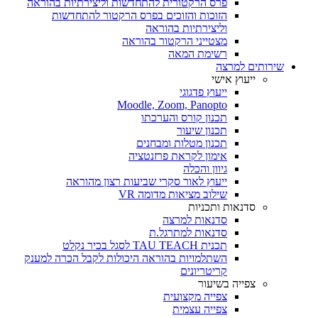
פרס הרקטורית להתחדשות וליצירתיות בהוראה
הזוכות והזוכים בפרס הרקטור להתחדשות
וליצירתיות בהוראה
מצטייני הרקטור בהוראה
רשימת המאה
שירותים למרצה
ייעוץ אישי
ייעוץ פדגוגי
Moodle, Zoom, Panopto
תכנון קורס והערכתו
תכנון שיעור
תכנון מטלות ומבחנים
אימון לקראת פרזנטציה
גיוון והכלה
ייעוץ לאור סקרי שביעות רצון מהוראה
שילוב מציאות מדומה VR
סדנאות ותכניות
סדנאות למרצה
סדנאות למתרגל.ת
תכנית TAU TEACH לסגל בכיר נקלט
השתלמויות בהוראה היכולות לקבל הכרה למענק
קריטריונים
צפייה בשיעור
צפייה מקצועית
צפייה עצמית