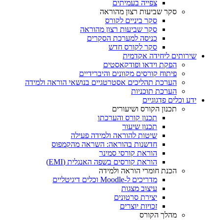
צפייה בעמיתים
סקר שביעות רצון מהוראה
סקר ביניים לקורס
סקר שביעות רצון מהוראה
כניסה למערכת הסקרים
סקר לקורס חדש
שירותים ליחידה אקדמית
הפקת וידאו ופודקאסטים
פיתוח קורסים מקוונים והיברידיים
הערכת תהליכים אסטרטגיים בנושאי הוראה ולמידה
הערכת תוכניות
ידע וכלים פדגוגיים
תכנון הקורס ושיעורים
תכנון קורס והערכתו
תכנון שיעור
שיטות להוראה ולמידה פעילה
חדשנות בהוראה: השראה מהקמפוס
הוראת קורסי סמינר
הוראת קורסים בשפה האנגלית (EMI)
הכנת חומרי הוראה ולמידה
מדריכים ל-Moodle וכלים דיגיטליים
עיצוב מצגות
יצירת סרטונים
זכויות יוצרים
מהלך הקורס