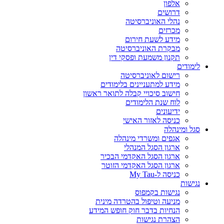
אלפון
דרושים
נהלי האוניברסיטה
מכרזים
מידע לשעת חירום
מבקרת האוניברסיטה
תקנון משמעת ופסקי דין
לימודים
רישום לאוניברסיטה
מידע למתעניינים בלימודים
חישוב סיכויי קבלה לתואר ראשון
לוח שנת הלימודים
ידיעונים
כניסה לאזור האישי
סגל ומינהלה
אגפים ומשרדי מינהלה
ארגון הסגל המנהלי
ארגון הסגל האקדמי הבכיר
ארגון הסגל האקדמי הזוטר
כניסה ל-My Tau
נגישות
נגישות בקמפוס
מניעה וטיפול בהטרדה מינית
הנחיות בדבר חוק חופש המידע
הצהרת נגישות