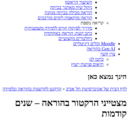
השיעור הראשון
ניהול שיח מאתגר בכיתה
הוראה מכילה בכיתה מגוונת
הוראה מותאמת לימים מורכבים
קריאה נוספת
מדריך לפיתוח קורס ללמידה משמעותית
כתב העת: הוראה באקדמיה
ניוזלטרים מקצועיים
Moodle וכלים דיגיטליים
Gen AI בהוראה
צרו קשר
כתבו לנו
תיאום פגישת ייעוץ
הינך נמצא כאן
לדף הבית של אוניברסיטת תל אביב
»
הדקנט לחדשנות בהוראה ובלמידה
מצטייני הרקטור בהוראה – שנים
קודמות