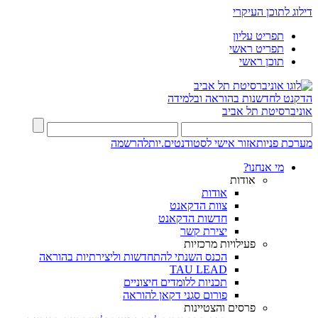
דילוג לתוכן העיקרי
תפריט עליון
תפריט ראשי
תוכן ראשי
הדקנט לחדשנות בהוראה ובלמידה
אוניברסיטת תל אביב
מערכת פניות
אזור אישי לסטודנטים.יות
להרשמה
מי אנחנו?
אודות
אודות
צוות הדקאנט
חדשות הדקאנט
יצירת קשר
פעילויות מרכזיות
הכנס השנתי להתחדשות וליצירתיות בהוראה
TAU LEAD
תכניות ללומדים חיצוניים
פורום סגני דקאן להוראה
פרסים והצטיינות