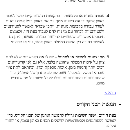
מסוימת של נושא המטלה.
עבודה בזוגות או בקבוצות
– בתקופות רגישות קיים קושי לעבוד
באופן אפקטיבי עם השונה ממך. גם אם באופן רגיל אתם נוהגים
לעודד עבודה בקבוצות מגוונות, ייתכן שכדאי לאפשר לסטודנטים
ולסטודנטיות לבחור עם מי נוח להם לעבוד בעת הזו, ולצמצם
חיכוכים אפשריים שעשויים להיווצר. במידת האפשר, ניתן גם
לאפשר בחירה בין הגשת המטלה באופן אישי, זוגי או קבוצתי.
מתן ציונים למטלה או לתרגיל
– שקלו את האפשרות שלא לתת
ציון על איכות המטלה שהוגשה בלבד, אלא גם לפי קריטריונים
רכים יותר (הגשה בזמן, איכות מספקת וכו'), ובהתאם לתת ציון
עובר או נכשל. במקביל חשוב לפרסם פתרון של המטלה, כדי
שהסטודנטים והסטודנטיות יוכלו לקבל משוב על מה שנדרש
מהם.
הבא >
הנגשת תכני הקורס
בעת חירום, ישנה חשיבות גדולה להנגשה וארגון של תכני הקורס, כדי
לאפשר לסטודנטים ולסטודנטיות להשלים תכנים באופן עצמי, או לחזור
עליהם.