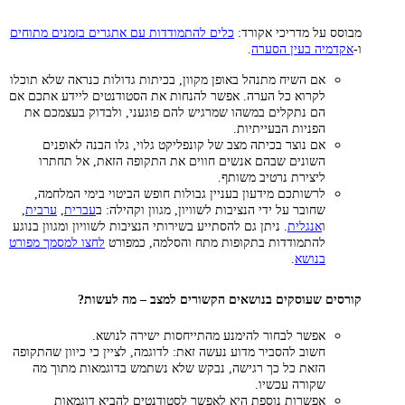
מבוסס על מדריכי אקורד:
כלים להתמודדות עם אתגרים בזמנים מתוחים
ו-
אקדמיה בעין הסערה
.
אם השיח מתנהל באופן מקוון, בכיתות גדולות כנראה שלא תוכלו
לקרוא כל הערה. אפשר להנחות את הסטודנטים ליידע אתכם אם
הם נתקלים במשהו שמרגיש להם פוגעני, ולבדוק בעצמכם את
הפניות הבעייתיות.
אם נוצר בכיתה מצב של קונפליקט גלוי, גלו הבנה לאופנים
השונים שבהם אנשים חווים את התקופה הזאת, אל תחתרו
ליצירת נרטיב משותף.
לרשותכם מידעון בעניין גבולות חופש הביטוי בימי המלחמה,
שחובר על ידי הנציבות לשוויון, מגוון וקהילה: ב
עברית
,
ערבית
,
ו
אנגלית
. ניתן גם להסתייע בשירותי הנציבות לשוויון ומגוון בנוגע
להתמודדות בתקופות מתח והסלמה, כמפורט
לחצו למסמך מפורט
בנושא
.
קורסים שעוסקים בנושאים הקשורים למצב – מה לעשות?
אפשר לבחור להימנע מהתייחסות ישירה לנושא.
חשוב להסביר מדוע נעשה זאת: לדוגמה, לציין כי כיוון שהתקופה
הזאת כל כך רגישה, נבקש שלא נשתמש בדוגמאות מתוך מה
שקורה עכשיו.
אפשרות נוספת היא לאפשר לסטודנטים להביא דוגמאות