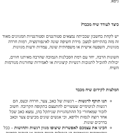
גיסא.
כיצד לעודד שיח מכבד?
יש לקחת בחשבון שבכיתה נמצאים סטודנטים וסטודנטיות המגוונים מאוד
זה מזה בהתייחס למצב: מידת חשיפה שונה לאינפורמציה, רמות חרדה
מגוונות, השפעה אישית או משפחתית שונה, עמדות ודעות מגוונות.
השונות הרבה, יחד עם רמת הסבלנות הנמוכה שהרבה מאיתנו חווים,
יכולות להוביל לתגובות רגשיות קיצוניות או לאמירות שחורגות מנורמות
השיח.
המלצות לקידום שיח מכבד
תנו תוקף לרגשות
– רגשות של כאב, צער, חרדה וכעס, הם
רגשות לגיטימיים שעשויים להתעצם בתקופה הקרובה. חשוב
לזכור שמאחורי כל ההתנהגויות שניתקל בהן, נמצא כאב שכל
אחד רוצה לנסות ולרפא, וכי אנשים שונים מביעים צער וכאב
בדרכים שונות.
הכינו את עצמכם לאפשרות שיצופו מגוון רגשות ותחושות
– ככל