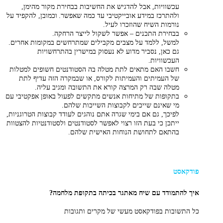
עכשוויות, אבל להדגיש את החשיבות בבחירת מקור מהימן,
ולהתרכז במידע אובייקטיבי עד כמה שאפשר. וכמובן, להקפיד על
נורמות השיח שהוזכרו לעיל.
בבחירת התכנים – אפשר לשקול לייצר הרחקה.
למשל, ללמד על מצבים מקבילים שמתרחשים במקומות אחרים.
גם כאן, נסביר מדוע לא נעסוק במישרין בהתרחשויות
העכשוויות.
חשבו האם מתאים לתת מטלה בה הסטודנטים חשופים למטלות
של העמיתים והעמיתות לקורס, או שבמקרה הזה עדיף לתת
מטלה שבה רק המרצה קורא את התשובה ומגיב עליה.
בתקופות של מתיחות אנשים מתקשים לפעול באופן אפקטיבי עם
מי שאינם שייכים לקבוצות השייכות שלהם.
לפיכך, גם אם בימי שגרה אתם נוהגים לעודד קבוצות הטרוגניות,
ייתכן כי בעת הזו רצוי לאפשר לסטודנטים ולסטודנטיות להצטוות
בהתאם לתחושת הנוחות האישית שלהם.
פודקאסט
איך להתמודד עם שיח מאתגר בכיתה בתקופת מלחמה?
כל התשובות בפודקאסט מעשי של מקרים ותגובות