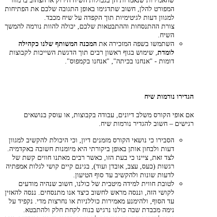
שהאמירות שנאמרות הן בגבולות השיח הירוק או הצהוב ברמזור
המפורט להלן, חשוב שתדגימו באופן התגובה שלכם את הפתיחות
למגוון דעות לגיטימיות תוך הקפדה על שיח מכבד.
צורת ההתנסחות וההתבטאות שלכם, יכולה להוות נורמה להמשך
השיח.
השתמשו בשפה המזכירה את
המכנה המשותף שלנו כקהילה
לומדת
, שימוש בגוף ראשון רבים תוך הדגשת השייכות לקבוצות
דומות - "אנחנו בכיתה", "אנחנו בקמפוס".
הגדירו נורמות שיח
אם אופי הקורס משלב דיונים, עבודה בקבוצות, או עוסק בנושאים
רגישים – חשוב להגדיר נורמות שיח.
הסבירו כי נושאי הקורס מזמנים דיון, וכי היכולת להקשיב למגוון
דעות ולבחון אותן באופן ביקורתי היא מיומנות חשובה באקדמיה.
לצד זאת, ציינו כי בעת הזו, כאשר רבים מאתנו חווים קשת של
רגשות (כעס, עצב, אובדן ועוד), בגינם קיים קושי לגלות אמפתיה
לדעות שונות ולהקשיב עד סוף הטיעון.
לטובת חווית למידה מיטבית של כולנו, חשוב שנהיה מודעים
לקושי הזה, וננסה מראש לחשוב כיצד אנו מתנסחים. ננסה להאזין
עד הסוף, ולהימנע מאמירות כוללניות או נחרצות מדי. נקפיד על
נימה מכבדת שבה כולנו נרגיש בנוח לקחת חלק ולהתבטא.