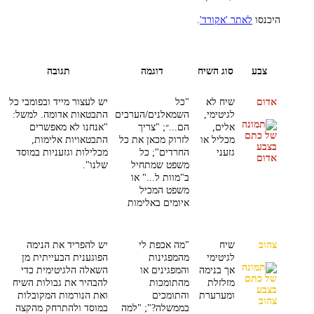
היכנסו
לאתר 'אקורד'
.
צבע
סוג השיח
דוגמה
תגובה
אדום
שיח לא
"כל
יש לעצור מייד ובפומבי כל
לגיטימי,
השמאלנים/הערבים
התבטאות אדומה. למשל:
אלים,
הם...״; "צריך
"אנחנו לא מאפשרים
מכליל או
לזרוק מכאן את כל
התבטאויות אלימות,
גזעני
החרדים"; כל
מכלילות וגזעניות במוסד
משפט שמתחיל
שלנו".
ב"מוות ל..." או
משפט המכיל
איומים באלימות
צהוב
שיח
"מה אכפת לי
יש להפריד את הנימה
לגיטימי
מהמפגינות
הפוגענית הבעייתית מן
אך בנימה
והמפגינים או
השאלה הלגיטימית כדי
מזלזלת
מהתומכות
להבהיר את גבולות השיח
ומערערת
והתומכים
ואת הנורמות המקובלות
בממשלה?"; "למה
במוסד ולהתרחק מהקצה