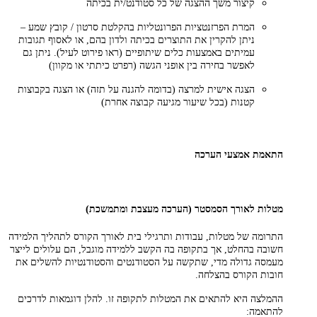
קיצור משך ההצגה של כל סטודנט/ית בכיתה
המרת הפרזנטציות הפרונטליות בהקלטת סרטון / קובץ שמע –
ניתן להקרין את התוצרים בכיתה ולדון בהם, או לאסוף תגובות
עמיתים באמצעות כלים שיתופיים (ראו פירוט לעיל). ניתן גם
לאפשר בחירה בין אופני הגשה (רפרט כיתתי או מקוון)
הצגה אישית למרצה (בדומה להגנה על תזה) או הצגה בקבוצות
קטנות (בכל שיעור מגיעה קבוצה אחרת)
התאמת אמצעי הערכה
מטלות לאורך הסמסטר (הערכה מעצבת ומתמשכת)
התרומה של מטלות, עבודות ותרגילי בית לאורך הקורס לתהליך הלמידה
חשובה בהחלט, אך בתקופה בה הקשב ללמידה מוגבל, הם עלולים לייצר
מעמסה גדולה מדי, שתקשה על הסטודנטים והסטודנטיות להשלים את
חובות הקורס בהצלחה.
ההמלצה היא להתאים את המטלות לתקופה זו. להלן דוגמאות לדרכים
להתאמה: