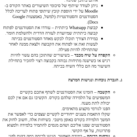
אותם בתוכן שנלמד.
ניתן לעודד שיתוף של סיכומי השיעורים באתר הקורס ב-
Moodle על ידי הוספת קובץ שיתופי פתוח לעריכה לכלל
הסטודנטים והסטודנטיות (למשל, באמצעות Google
Docs).
קבוצת Whatsapp כיתתית – עודדו את הסטודנטים לפתוח
קבוצה כיתתית שמיועדת לעזרה הדדית ולהשלמת חומר.
במידת הצורך תוכלו לבקש מאחד הסטודנטים בכיתה
לעשות זאת או לפתוח את הקבוצה ולצאת ממנה לאחר
שהתחילה להיות פעילה.
הקפדה על שיח מכבד
– בשיעורים שהתוכן בהם עשוי להיות
רגיש או כשישנה מתיחות גבוהה בקבוצה רצוי להזכיר בתחילת
השיעור מה הם כללי השיח בכיתה.
ג. הגברת נוכחות ונגישות המרצה
הקשבה
– הזמינו את הסטודנטים לשתף אתכם בקשיים
המשפיעים על הלמידה שלהם בקורס. הקשיבו גם אם אין לכם
יכולת לתת מענה.
הפנו לגורמי מקצוע מתאימים.
שקלו התאמת מענים ייחודיים לקשיים שצפים כדי לאפשר את
המשך הלמידה בקורס באופן מיטבי. בשיחות אלה, חשוב לחזק את
הסטודנטים שפנו אליכם ושהם מנסים להתמיד בלמידה ולמצוא
פתרונות, על אף הקושי.
נוכחות בכיתה
– במידת האפשר, הגיעו לכיתה כמה דקות לפני