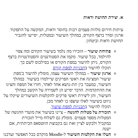
א.
יצירת תחושת ודאות
עיתות חירום מלוות פעמים רבות בחוסר ודאות, המקשה על התפקוד.
ארגון וסדר ברצף הקורס, במהלך השיעור ובמטלות, יסייעו להגביר
תחושת ודאות וביטחון.
פתיחת שיעור
– הזכירו מה נלמד בשיעור הקודם ומה צפוי
להילמד, בכל שיעור. מקמו את הסטודנטים והסטודנטיות ברצף
הקורס, ניתן להיעזר במפת הקורס או בסילבוס לשם כך.
תוכלו להיעזר ב
תבניות למפת קורס
.
ארגון שיעור
– במהלך השיעור עצמו, מומלץ להיעזר ב'מפת
שיעור' המציגה את ראשי הפרקים שיילמדו בשיעור. במהלך
השיעור, במעבר בין תת-נושא אחד לאחר, חזרו אל המפה והציגו
את ההתקדמות. הדבר יסייע הן לשמירה על הקשב במהלך
השיעור, והן ליצירת ראשי פרקים להקלטות השיעורים שיקלו על
ניווט בשיעור לאלו שיצפו בו לאחר מכן.
תוכלו להיעזר ב
תבניות למפת שיעור
.
תזכורת על מטלות להגשה
– ציינו בשיעור את מועדי ההגשה של
המטלות מספר פעמים. מומלץ גם לשלוח מייל תזכורת
במקביל ולבקש לציין זאת גם בקבוצת הווטסאפ הכיתתית, אם
ישנה.
העלו את הקלטות השיעור
ל-Moodle מוקדם ככל האפשר ועדכנו