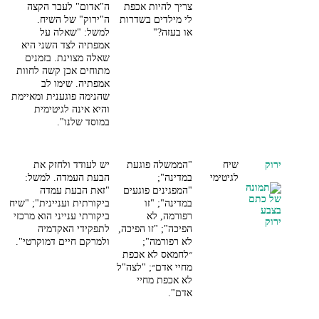
צריך להיות אכפת
ה"אדום" לעבר הקצה
לי מילדים בשדרות
ה"ירוק" של השיח.
או בעזה?"
למשל: "שאלה על
אמפתיה לצד השני היא
שאלה מצוינת. בזמנים
מתוחים אכן קשה לחוות
אמפתיה. שימו לב
שהנימה פוגענית ומאיימת
והיא אינה לגיטימית
במוסד שלנו".
ירוק
שיח
"הממשלה פוגעת
יש לעודד ולחזק את
לגיטימי
במדינה";
הבעת העמדה. למשל:
"המפגינים פוגעים
"זאת הבעת עמדה
במדינה"; "זו
ביקורתית ועניינית"; "שיח
רפורמה, לא
ביקורתי ענייני הוא מרכזי
הפיכה"; "זו הפיכה,
לתפקידי האקדמיה
לא רפורמה";
ולמרקם חיים דמוקרטי".
״לחמאס לא אכפת
מחיי אדם״; "לצה"ל
לא אכפת מחיי
אדם".