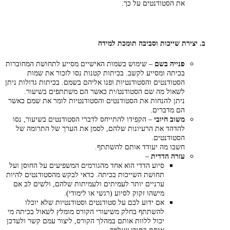
את הסטודנטים על כך.
ב. יצירת שייכות וסביבה תומכת למידה
פנייה בשם
– שימוש בשמות האישיים מסייע לתחושת המחוברות
בכיתה ומסייע לקשב. בכיתות קטנות נסו לזכור את שמות
הסטודנטים והסטודנטיות ופנו אליהם בשמם. בכיתות גדולות ניתן
לשאול מה שם הסטודנט/ית כאשר הם משתתפים בשיעור.
ניתן להנחות את הסטודנטים והסטודנטיות לומר את שמם כאשר
הם מדברים.
משוב חיובי
– הקפידו להתייחס לדברי הסטודנטים בשיעור, נסו
להדהד את הרעיונות שלהם, לסמן את הערך של התרומה של
הסטודנטים.
חשבו מה יעודד אותם להשתתף.
עזרה הדדית
–
סיוע הדדי הוא אחד מהגורמים המשפיעים על החוסן ועל
תחושת השייכות בכיתה. כדאי לבקש מהסטודנטים להיות
ערניים יותר לעמיתים ולעמיתות שלהם, ולשים לב אם
מישהו זקוק לסיוע (רגשי או לימודי).
אם ידוע לכם על סטודנטים וסטודנטיות שלא יוכלו
להשתתף בחלק משיעורי הקורס מומלץ לשאול בכיתה מי
יכול ללוות אותם במהלך הקורס, ליצור עמם קשר ולעדכן