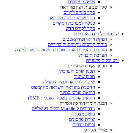
צפייה בעמיתים
סקר שביעות רצון מהוראה
סקר ביניים לקורס
סקר שביעות רצון מהוראה
כניסה למערכת הסקרים
סקר לקורס חדש
שירותים ליחידה אקדמית
הפקת וידאו ופודקאסטים
פיתוח קורסים מקוונים והיברידיים
הערכת תהליכים אסטרטגיים בנושאי הוראה ולמידה
הערכת תוכניות
ידע וכלים פדגוגיים
תכנון הקורס ושיעורים
תכנון קורס והערכתו
תכנון שיעור
שיטות להוראה ולמידה פעילה
חדשנות בהוראה: השראה מהקמפוס
הוראת קורסי סמינר
הוראת קורסים בשפה האנגלית (EMI)
הכנת חומרי הוראה ולמידה
מדריכים ל-Moodle וכלים דיגיטליים
עיצוב מצגות
יצירת סרטונים
זכויות יוצרים
מהלך הקורס