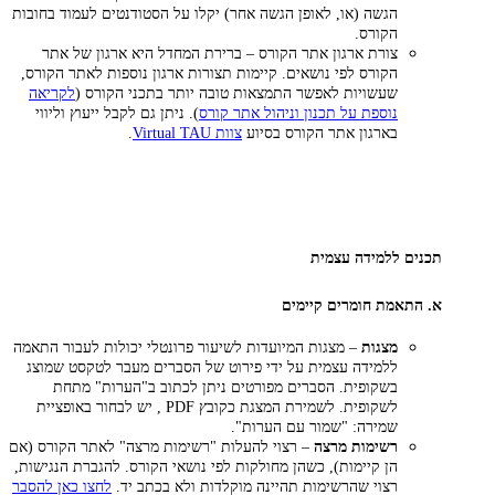
הגשה (או, לאופן הגשה אחר) יקלו על הסטודנטים לעמוד בחובות
הקורס.
צורת ארגון אתר הקורס – ברירת המחדל היא ארגון של אתר
הקורס לפי נושאים. קיימות תצורות ארגון נוספות לאתר הקורס,
שעשויות לאפשר התמצאות טובה יותר בתכני הקורס (
לקריאה
נוספת על תכנון וניהול אתר קורס
). ניתן גם לקבל ייעוץ וליווי
בארגון אתר הקורס בסיוע
צוות Virtual TAU
.
תכנים ללמידה עצמית
א. התאמת חומרים קיימים
מצגות
– מצגות המיועדות לשיעור פרונטלי יכולות לעבור התאמה
ללמידה עצמית על ידי פירוט של הסברים מעבר לטקסט שמוצג
בשקופית. הסברים מפורטים ניתן לכתוב ב"הערות" מתחת
לשקופית. לשמירת המצגת כקובץ PDF , יש לבחור באופציית
שמירה: "שמור עם הערות".
רשימות מרצה
– רצוי להעלות "רשימות מרצה" לאתר הקורס (אם
הן קיימות), כשהן מחולקות לפי נושאי הקורס. להגברת הנגישות,
רצוי שהרשימות תהיינה מוקלדות ולא בכתב יד.
לחצו כאן להסבר