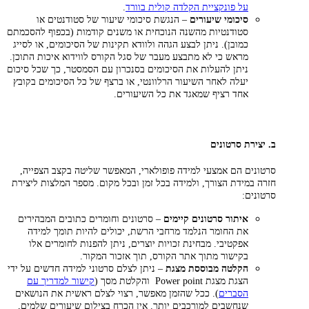
על פונקציית הקלדה קולית בוורד
.
סיכומי שיעורים
– הנגשת סיכומי שיעור של סטודנטים או
סטודנטיות מהשנה הנוכחית או משנים קודמות (בכפוף להסכמתם
כמובן). ניתן לבצע הגהה ולוודא תקינות של הסיכומים, או לסייג
מראש כי לא מתבצע מעבר של סגל הקורס לווידוא איכות התוכן.
ניתן להעלות את הסיכומים בסנכרון עם הסמסטר, כך שכל סיכום
יעלה לאחר השיעור הרלוונטי, או ברצף של כל הסיכומים בקובץ
אחד רציף שמאגד את כל השיעורים.
ב. יצירת סרטונים
סרטונים הם אמצעי למידה פופולארי, המאפשר שליטה בקצב הצפייה,
חזרה במידת הצורך, ולמידה בכל זמן ובכל מקום. מספר המלצות ליצירת
סרטונים:
איתור סרטונים קיימים
– סרטונים וחומרים כתובים המבהירים
את החומר הנלמד מרחבי הרשת, יכולים להיות תומך למידה
אפקטיבי. מבחינת זכויות יוצרים, ניתן להפנות לחומרים אלו
בקישור מתוך אתר הקורס, תוך אזכור המקור.
הקלטה מבוססת מצגת
– ניתן לצלם סרטוני למידה חדשים על ידי
הצגת מצגת Power point והקלטת מסך (
קישור למדריך עם
הסברים
). ככל שהזמן מאפשר, רצוי לצלם ראשית את הנושאים
שנחשבים למורכבים יותר. אין הכרח בצילום שיעורים שלמים,