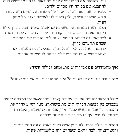
ניתן להנחות את הסטודנטים להתנסח באופן בו היו מרגישים בנוח
להתבטא אם בכיתה היו נוכחים ילדים.
נסביר כי אחד מעקרונות היסוד של מוסדות אקדמיים הוא לעודד
חופש מחשבה וביטוי, ולכן חשוב לנו לאפשר הצגה של מגוון
דעות.
הצגת דעות מגוונות אין משמעה שהאוניברסיטה תומכת בהן, אלא
כי אנו מאמינים שחשיבה ביקורתית מצריכה חשיפה למגוון דעות.
לצד זאת, גם לחופש הביטוי יש גבולות. הגדירו את המקרים
שבהם תתערבו בדיון.
לדוגמה: לא נקבל אמירות אלימות, מכלילות או גזעניות. לא
נאפשר שימוש בנימה המזלזלת בדעות לגיטימיות אחרות.
איך מתמודדים עם אמירות שונות, ומהם גבולות השיח?
מהי הערה פוגענית או בעייתית? ואיך מתמודדים עם אמירות שונות?
מודל הרמזור שפותח על ידי 'אקורד' (ארגון חברתי-אקדמי המקדם יחסים
מכבדים בין קבוצות חברתיות שונות בישראל), נועד לסייע לחדד את
ההבחנה בין אמירות שיש לעצור מיד, אמירות לגיטימיות, ואמירות
שתוכנן לגיטימי אך הנימה בה הובעו אינה מכבדת.
ההבחנה יכולה לסייע לנו בזמן אמת באינטראקציה עם הסטודנטים
והסטודנטיות, לבחון האם וכיצד יש להגיב לאמירות שונות.