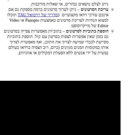
ניתן לצלם נושאים נבחרים, או שאלות מורכבות.
עריכת הסרטונים
– ניתן לערוך סרטונים ברמה מספקת גם אם
אינכם עורכי וידאו מקצועיים. ב
מדריך של וירטואל TAU
תוכלו
למצוא הנחיות לעריכת סרטונים באמצעות Panopto או Video
Editor של מייקרוסופט.
הוספת כתוביות לסרטונים
– כתוביות מאפשרות צפייה בסרטונים
גם בזמן שאין אפשרות לצפות בסרטון עם קול. הוספת כתוביות
מסייעת לכבדי שמיעה לצרוך את התוכן, ואף מאפשרת לצרוך
אותו במקומות וזמנים מגוונים (כיום, רוב הצפיה בוידאו בעולם
נעשית על ידי אנשים ללא הפעלת רמקולים או אוזניות).