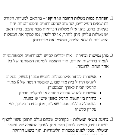
הפחתת כמות מטלות החובה או היקפן
– בהתאם למטרות הקורס
ולנושאים העיקריים, שחשוב שהסטודנטים והסטודנטיות יהיו
בקיאים בהם, בחנו אילו מטלות הכרחיות מבחינתכם. בדקו האם
יש מטלות עליהן ניתן לוותר, או לחילופין, נסו למקד את המטלות
הקשורות לנושאי הליבה, וצמצמו את מורכבותן.
מתן גמישות ובחירה
– אלו יכולים לסייע לסטודנטים ולסטודנטיות
לעמוד בדרישות הקורס, תוך התאמה לזמינות המשתנה של כל
אחד ואחת. לדוגמה:
אפשרות לבחור אילו מטלות להגיש ומתי (למשל, במקום
להגיש תרגיל בית מדי שבוע, לאפשר הגשה של 6 מתוך
תרגילי הבית לאורך הסמסטר).
אפשרות להגיש עבודה כתובה או להקליט סרטון
בחירה בין הגשת תרגיל באופן אישי או בזוגות
כשמטלה כוללת מספר שאלות, מתן בחירה ביניהן, לפי
עקרון כלשהו
בחינת נושאי המטלות
– בקורסים שבהם עולם התוכן עשוי להציף
רגשות עזים, מומלץ לבחון האם ניתן לערוך התאמה של נושאי
המטלה, מבלי לפגוע במטרות הלימודיות, תוך ביצוע הרחקה