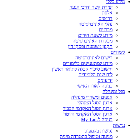
מידע כללי
יצירת קשר ודרכי הגעה
אלפון
דרושים
נהלי האוניברסיטה
מכרזים
מידע לשעת חירום
מבקרת האוניברסיטה
תקנון משמעת ופסקי דין
לימודים
רישום לאוניברסיטה
מידע למתעניינים בלימודים
חישוב סיכויי קבלה לתואר ראשון
לוח שנת הלימודים
ידיעונים
כניסה לאזור האישי
סגל ומינהלה
אגפים ומשרדי מינהלה
ארגון הסגל המנהלי
ארגון הסגל האקדמי הבכיר
ארגון הסגל האקדמי הזוטר
כניסה ל-My Tau
נגישות
נגישות בקמפוס
מניעה וטיפול בהטרדה מינית