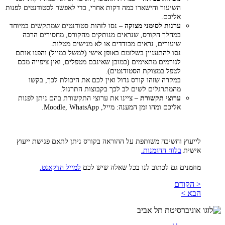
השיעור והישארו כמה דקות אחרי, כדי לאפשר לסטודנטים לפנות
אליכם.
ערנות לסימני מצוקה
– נסו לזהות סטודנטים שמתקשים במיוחד
במהלך הקורס, שנראים מנותקים מהקורס, מחסירים הרבה
שיעורים, נראים מבודדים או לא מגישים מטלות.
נסו להתעניין בשלומם באופן אישי (למשל במייל) והפנו אותם
לגורמים מתאימים (כמובן שאינכם מטפלים, ואין ציפייה מכם
לטפל במצוקת הסטודנטים).
במקרה שזהו קורס גדול ואין לכם את היכולת לכך, בקשו
מהמתרגלים לשים לב לכך בקבוצות התרגול.
ערוצי תקשורת
– ציינו את ערוצי התקשורת בהם ניתן לפנות
אליכם ומהו זמן המענה: מייל, Moodle, WhatsApp.
לייעוץ וחשיבה משותפת על ההוראה בקורס ניתן לתאם פגישת ייעוץ
אישית
בלוח ההזמנות.
מוזמנים גם לכתוב לנו בכל שאלה שיש לכם
למייל הדקאנט.
< הקודם
הבא >