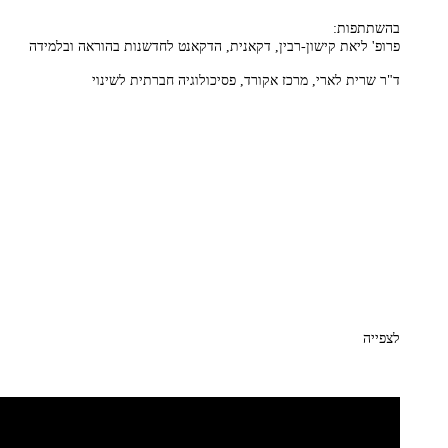
בהשתתפות:
פרופ' ליאת קישון-רבין, דקאנית, הדקאנט לחדשנות בהוראה ובלמידה
ד"ר שרית לארי, מרכז אקורד, פסיכולוגיה חברתית לשינוי
לצפייה