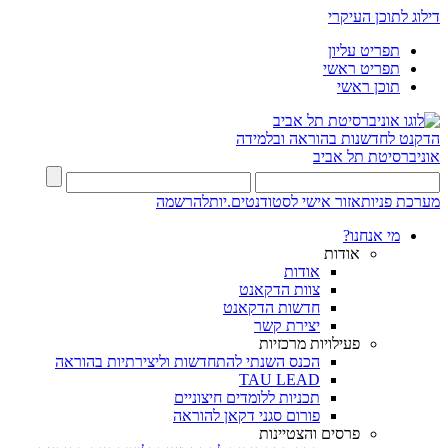
דילוג לתוכן העיקרי
תפריט עליון
תפריט ראשי
תוכן ראשי
הדקנט לחדשנות בהוראה ובלמידה
אוניברסיטת תל אביב
מערכת פניות
אזור אישי לסטודנטים.יות
להרשמה
מי אנחנו?
אודות
אודות
צוות הדקאנט
חדשות הדקאנט
יצירת קשר
פעילויות מרכזיות
הכנס השנתי להתחדשות וליצירתיות בהוראה
TAU LEAD
תכניות ללומדים חיצוניים
פורום סגני דקאן להוראה
פרסים והצטיינות