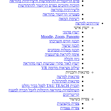
פרס הרקטורית להתחדשות וליצירתיות בהוראה
הזוכות והזוכים בפרס הרקטור להתחדשות
וליצירתיות בהוראה
מצטייני הרקטור בהוראה
רשימת המאה
שירותים למרצה
ייעוץ אישי
ייעוץ פדגוגי
Moodle, Zoom, Panopto
תכנון קורס והערכתו
תכנון שיעור
תכנון מטלות ומבחנים
אימון לקראת פרזנטציה
גיוון והכלה
ייעוץ לאור סקרי שביעות רצון מהוראה
שילוב מציאות מדומה VR
סדנאות ותכניות
סדנאות למרצה
סדנאות למתרגל.ת
תכנית TAU TEACH לסגל בכיר נקלט
השתלמויות בהוראה היכולות לקבל הכרה למענק
קריטריונים
צפייה בשיעור
צפייה מקצועית
צפייה עצמית