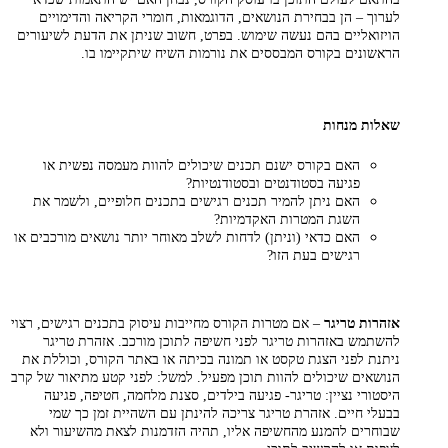
לערוך – הן בבחירת הנושאים, הדוגמאות, חומרי הקריאה והדימויים
הויזואליים בהם נעשה שימוש. בפרט, חשוב שניתן את הדעת לשיעורים
הראשונים בקורס המבססים את נורמות השיח שיתקיימו בו.
שאלות מנחות
האם בקורס ישנם תכנים שיכולים להוות מעמסה נפשית או
פגיעה בסטודנטים ובסטודנטיות?
האם ניתן להמיר תכנים רגישים בתכנים חלופיים, ולשמר את
השגת המטרות האקדמיות?
האם כדאי (וניתן) לדחות לשלב מאוחר יותר נושאים מורכבים או
רגישים בעת הזו?
אזהרות טריגר
– אם מטרות הקורס מחייבות עיסוק בתכנים רגישים, רצוי
להשתמש באזהרות טריגר לפני חשיפה לתוכן מורכב. אזהרת טריגר
ניתנת לפני הצגת טקסט או תמונה בכיתה או באתר הקורס, וכוללת את
הנושאים שיכולים להוות תוכן מפעיל. למשל: לפני קטע מתיאור של קרב
היסטורי נציין: טריגר- פגיעה בילדים, סצנת מלחמה, חטיפה, פגיעה
בבעלי חיים. אזהרת טריגר צריכה להינתן עם השהיית זמן כך שמי
שבוחרים להמנע מהחשיפה אליו, תהיה הזדמנות לצאת מהשיעור ולא