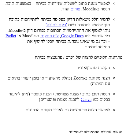
לאפשר מענה כתוב לשאלות שנידונות בכיתה – באמצעות תיבת
הגשה ב-Moodle,
פורום
ועוד.
להמיר חלק משאלות הדיון בעל-פה בכיתה להתייחסות כתובה
תוך שימוש במתודה בשם
'דקת כתיבה'
.
ניתן לאסוף את ההתייחסויות הכתובות בפורום דיון ב-Moodle,
כלי שיתופי כמו
Google Docs
,
לוח פתקים
ב-Moodle או
Padlet
– וכך גם מי שאינו נוכח/ת בכיתה יוכלו להוסיף את
התייחסויותיהם.
פתרונות חלופיים להצגה של רפרט / פרנזטציה בכיתה
הקלטת סרטון/אודיו
הצגה מקוונת ב-Zoom (כחלק מהשיעור או בזמן ייעודי בתיאום
עם המרצה)
הגשת תוכן כתוב / מצגת מפורטת / הכנת פוסטר (ניתן להיעזר
בכלים כמו
Canva
להכנת מצגות ופוסטרים)
לאפשר הצגת פרזנטציות גם לאורך תקופת הבחינות
הגשת עבודת הסמינר/פרו-סמינר