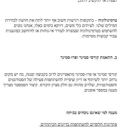
לצפות או להקשיב לתוכן.
טרמינולוגיה
– בתקופות רגישות חשוב אף יותר לתת את הדעת לבחירת
המילים שלנו. לעיתים בלי משים, דווקא בימים כאלו, אנחנו נוטים
להשתמש בטרמינולוגיה שעשויה לעורר אי-נוחות או להיחשב כפוגענית
עבור קבוצות מסוימות.
ב. התאמת קורסי סמינר ופרו-סמינר
קורסי סמינר או פרו-סמינר מתאפיינים לרוב בקבוצה קטנה, בה יש מקום
נרחב יותר לשיתוף או דיון וציפייה להשתתפות פעילה של הסטודנטים
והסטודנטיות, שלרוב מהווה גם חלק מציון הקורס. קיצור הסמסטר מצריך
מענה במספר אופנים.
מענה למי שאינם נוכחים בכיתה
פתרונות חלופיים להשתתפות בדיונים הכיתתיים