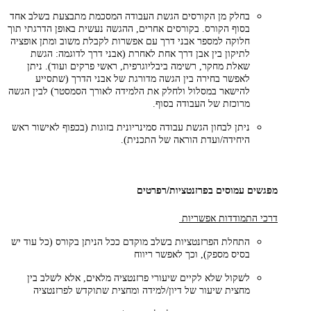
בחלק מן הקורסים הגשת העבודה המסכמת מתבצעת בשלב אחד
בסוף הקורס. בקורסים אחרים, ההגשה נעשית באופן הדרגתי תוך
חלוקה למספר אבני דרך עם אפשרות לקבלת משוב ומתן אופציה
לתיקון בין אבן דרך אחת לאחרת (אבני דרך לדוגמה: הגשת
שאלת מחקר, רשימה ביבליוגרפית, ראשי פרקים ועוד). ניתן
לאפשר בחירה בין הגשה מדורגת של אבני הדרך (שתסייע
להישאר במסלול ולחלק את הלמידה לאורך הסמסטר) לבין הגשה
מרוכזת של העבודה בסוף.
ניתן לבחון הגשת עבודה סמינריונית בזוגות (בכפוף לאישור ראש
היחידה/ועדת הוראה של התכנית).
מפגשים עמוסים בפרזנטציות/רפרטים
דרכי התמודדות אפשריות
התחלת הפרזנטציות בשלב מוקדם ככל הניתן בקורס (כל עוד יש
בסיס מספק), וכך לאפשר ריווח
לשקול שלא לקיים שיעורי פרזנטציה מלאים, אלא לשלב בין
מחצית שיעור של דיון/למידה ומחצית שתוקדש לפרזנטציה