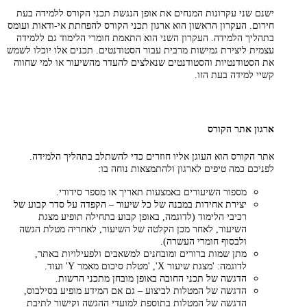
ישנם שני עקרונות המנחים את אופן הנגשת תכני הקורס ללמידה בעת
חירום. העקרון הראשון הוא ארגון תכני הקורס להפחתת אי-ודאות ועומס
בתהליך הלמידה. העקרון השני הוא התאמת חומרי הלימוד גם ללמידה
עצמית ליצירת גמישות מרבית עבור הסטודנטים. תכנים אלו יוכלו לשמש
את הסטודנטיות והסטודנטים שנאלצים להעדר מהשיעור או למי שחווה
קשיי למידה בעת הזו.
ארגון אתר הקורס
אתר הקורס הוא העוגן אליו חוזרים כדי להשתלב בתהליך הלמידה.
לפניכם כמה טיפים לארגון ולהתמצאות נוחה בו:
מספור השיעורים באמצעות תאריך או מספר סידורי.
יצירת אחידות במבנה של כל שיעור – הקפדה על סדר קבוע של
רכיבי הלימוד (לדוגמה, באופן קבוע בתחילה תופיע מצגת
השיעור, לאחר מכן הקלטה של השיעור, לאחריה מטלת הגשה
ולבסוף חומרי העשרה).
מתן שמות ברורים ומובחנים למשאבים ולפעילויות באתר,
לדוגמה: 'מצגת שיעור X', 'מטלת סיכום מאמר Y' ועוד.
הדגשה של תכני החובה באופן מובחן מתכני הרשות.
הדגשה של המטלות לביצוע – גם אם המידע מופיע בסילבוס,
הדגשה של המטלות בתוספת למועדי ההגשה וקישור לתיבת