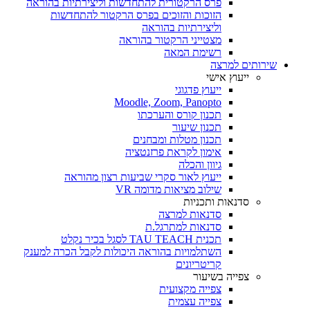
פרס הרקטורית להתחדשות וליצירתיות בהוראה
הזוכות והזוכים בפרס הרקטור להתחדשות
וליצירתיות בהוראה
מצטייני הרקטור בהוראה
רשימת המאה
שירותים למרצה
ייעוץ אישי
ייעוץ פדגוגי
Moodle, Zoom, Panopto
תכנון קורס והערכתו
תכנון שיעור
תכנון מטלות ומבחנים
אימון לקראת פרזנטציה
גיוון והכלה
ייעוץ לאור סקרי שביעות רצון מהוראה
שילוב מציאות מדומה VR
סדנאות ותכניות
סדנאות למרצה
סדנאות למתרגל.ת
תכנית TAU TEACH לסגל בכיר נקלט
השתלמויות בהוראה היכולות לקבל הכרה למענק
קריטריונים
צפייה בשיעור
צפייה מקצועית
צפייה עצמית