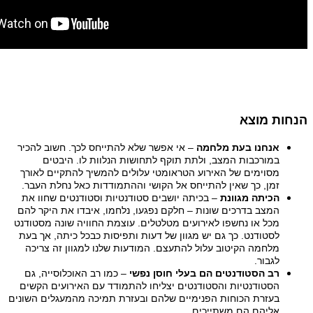
הנחות מוצא
אנחנו בעת מלחמה
– אי אפשר שלא להתייחס לכך. חשוב להכיר
במורכבות המצב, ולתת תוקף לתחושות הנלוות לו. היבטים
מסוימים של האירוע הטראומטי עלולים להמשיך להתקיים לאורך
זמן, כך שאין להתייחס אל הקושי וההתמודדות כאל נחלת העבר.
הכיתה מגוונת
– בכיתה יושבים סטודנטיות וסטודנטים שחוו את
המצב בדרכים שונות – חלקם נפגעו, נלחמו, איבדו את היקר להם
מכל או נחשפו לאירועים מטלטלים. עוצמת החוויה שונה מסטודנט
לסטודנט. כך גם יש מגוון של דעות ותפיסות כבכל כיתה, אך בעת
מלחמה הקיטוב עלול להתעצם. המודעות שלנו למגוון זה צריכה
לגבור.
רב הסטודנטים הם בעלי חוסן נפשי
– כמו רב האוכלוסייה, גם
הסטודנטיות והסטודנטים יצליחו להתמודד עם האירועים הקשים
בעזרת הכוחות הפנימיים שלהם ובעזרת תמיכה מהמעגלים השונים
אליהם הם משתייכים.