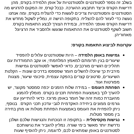
בשלב זה נספר לסטודנטים ולסטודנטיות על אופן הלמידה בקורס, מהן
דרישות הקורס וכיצד תתבצע ההערכה. כבכל קורס, זה המקום להדגיש מה
הסטודנטים והסטודנטיות צריכים לעשות כדי להצליח בקורס, ומה אנחנו
נעשה כדי לעזור להם להצליח. בתקופה רגישה זו, נמליץ לשקול מחדש את
דרישות הקורס ואופני הלמידה, ובמידת הצורך לבצע התאמות בקורס.
חשוב לשקף לסטודנטים את ההתאמות שנעשו ולהסביר את הרציונל
מאחוריהן.
עקרונות לביצוע התאמות בקורס:
גמישות באופן הלמידה
– היות שסטודנטים עלולים להפסיד
שיעורים בגין תרומתם למאמץ המלחמתי, או עקב התמודדות עם
תהליכים רגשיים מורכבים, כדאי לאפשר לסטודנטים גמישות
מירבית כך שיוכלו להשלים חומר שפספסו בדרכים שונות – הקלטת
השיעורים, סרטונים קצרים בהפקה עצמית, סיכומי שיעור, מצגות
מפורטות ועוד.
הפחתת העומס
– במידה שלוח הזמנים יכפה סמסטר מקוצר, יש
להערך לכך באמצעות הפחתת תכנים בקורס. מומלץ להמנע
מהעברת כמות זהה של חומר באופן מרוכז. כדאי להתייעץ עם
גורמים ממונים ביחידה האקדמית לגבי עדכון תכני הקורס.
בנוסף,
ניתן להפחית את העומס באמצעות הפחתת מטלות או מתן בחירה
בין מספר מטלות.
נגישות מקסימלית
– בתקופה זו הנוכחות והנגישות שלכם ושלכן
נדרשת יותר מאשר בימי שגרה. נמליץ להגביר את נגישותכם
לסטודנטים באופן שמתאים לכם, לדוגמה, ניתן להוסיף שעות