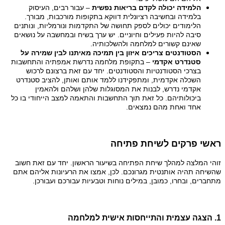
הלמידה יכולה לקדם בריאות נפשית
– עבור רבים, העיסוק
בלמידה ובחשיבה רציונלית דווקא בתקופות מורכבות, מבורך.
הלימודים יכולים לספק תחושה של התקדמות ונורמליות, ונותנים
סיבה להיות פעילים וחיוניים. יש ערך בשיח ובמחשבה על נושאים
שאינם קשורים למלחמה ולהשלכותיה.
הסטודנטים צריכים איזון בין תמיכה מאיתנו לבין שמירה על
סטנדרט אקדמי
– בתקופת מלחמה נדרשת אמפתיה והתחשבות
בצרכי הסטודנטיות והסטודנטים. יחד עם זאת ברצונם לרכוש
השכלה אקדמית, ומתפקידנו ללמד אותם ואותן, להציב סטנדרט
אקדמי נדרש, לבנות את המסוגלות שלהן ושלהם ולהאמין
ביכולותיהם. כל זאת תוך התחשבות והתאמה למצב הייחודי בו כל
אחד ואחת מהם נמצאים.
ראשי פרקים לשיחת פתיחה
זוהי המלצה למהלך שיחת הפתיחה בשיעור הראשון. יחד עם זאת חשוב
שהשיחה תהיה אותנטית מגרונכם. לכן, אמצו את הרעיונות אליהם אתם
מתחברים, ובחרו, כמובן, במילים נוחות וטבעיות עבורכם ועבורכן.
1. הצגה עצמית והתייחסות אישית למלחמה