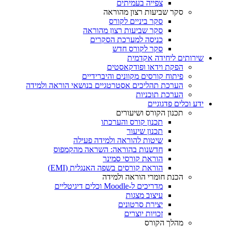
צפייה בעמיתים
סקר שביעות רצון מהוראה
סקר ביניים לקורס
סקר שביעות רצון מהוראה
כניסה למערכת הסקרים
סקר לקורס חדש
שירותים ליחידה אקדמית
הפקת וידאו ופודקאסטים
פיתוח קורסים מקוונים והיברידיים
הערכת תהליכים אסטרטגיים בנושאי הוראה ולמידה
הערכת תוכניות
ידע וכלים פדגוגיים
תכנון הקורס ושיעורים
תכנון קורס והערכתו
תכנון שיעור
שיטות להוראה ולמידה פעילה
חדשנות בהוראה: השראה מהקמפוס
הוראת קורסי סמינר
הוראת קורסים בשפה האנגלית (EMI)
הכנת חומרי הוראה ולמידה
מדריכים ל-Moodle וכלים דיגיטליים
עיצוב מצגות
יצירת סרטונים
זכויות יוצרים
מהלך הקורס