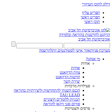
דילוג לתוכן העיקרי
תפריט עליון
תפריט ראשי
תוכן ראשי
הדקנט לחדשנות בהוראה ובלמידה
אוניברסיטת תל אביב
מערכת פניות
אזור אישי לסטודנטים.יות
להרשמה
מי אנחנו?
אודות
אודות
צוות הדקאנט
חדשות הדקאנט
יצירת קשר
פעילויות מרכזיות
הכנס השנתי להתחדשות וליצירתיות בהוראה
TAU LEAD
תכניות ללומדים חיצוניים
פורום סגני דקאן להוראה
פרסים והצטיינות