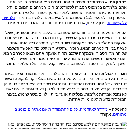
בטחון פיזי
– בטיחותכם ובטיחות הסטודנטים היא החשובה ביותר. אם
אתם מלמדים בקמפוס הסבירו לסטודנטים היכן המרחבים המוגנים והיכן
היציאות מהכיתה. הסבירו שחשוב לצאת באופן מסודר ועל פי הנחיות
הביטחון כדי לאפשר לכל הסטודנטים להגיע במהרה למרחב המוגן.
בלחיצה
על קישור זה
ניתן למצוא
את הנחיות הביטחון ופירוט המרחבים המוגנים.
אם אתם מלמדים בזום, וודאו שהסטודנטים שלכם מוגנים ובטוחים, שאלו
אם הם נמצאים במרחב מוגן או שיש בקרבתם מרחב כזה. הסבירו שיתכנו
אזעקות במהלך השיעור במקומות שונים בארץ. במקרה כזה הנחו אותם
לצאת במיידי למרחב המוגן. הזכירו שהשיעור מוקלט כדי לאפשר השלמה
של החומר. הסבירו שבמקרה שלכם תהיה אזעקה אתם תצאו למרחב המוגן
ואם יתאפשר תמשיכו את השיעור לאחר היציאה ממנו. אם השיעור לא
ימשיך להתקיים, הסבירו לסטודנטים כיצד יקבלו עדכון על השלמת החומר.
הגדרת גבולות השיח
– בתקופה זו חשוב להגדיר את נורמות השיח בכיתה,
בייחוד בקורסים מרובי דיונים העוסקים בנושאים בעלי זיקה לתקופה רגישה
זו. נרצה שכל הסטודנטים והסטודנטיות יחושו שהכיתה היא מרחב בטוח הן
לדוברים והן לשומעים. הסבירו כי יש מקום למגוון דעות ועמדות, עם זאת
לא נקבל אמירות אלימות, מכלילות או גזעניות, ולא נאפשר שימוש בנימה
המזלזלת בדעות לגיטימיות אחרות.
להעמקה –
מדריך לאקדמיה: כלים להתמודדות עם אתגרים בזמנים
מתוחים.
אקורד