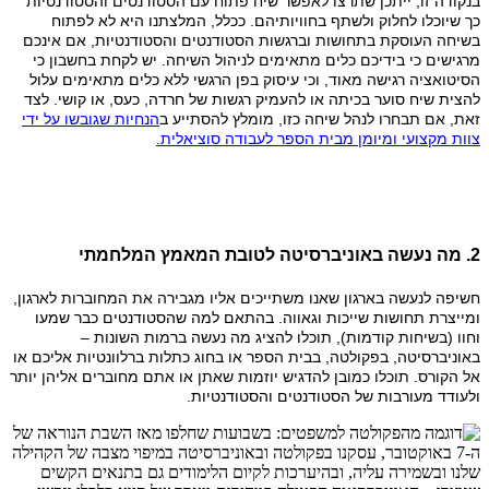
בנקודה זו, ייתכן שתרצו לאפשר שיח פתוח עם הסטודנטים והסטודנטיות
כך שיוכלו לחלוק ולשתף בחוויותיהם. ככלל, המלצתנו היא לא לפתוח
בשיחה העוסקת בתחושות וברגשות הסטודנטים והסטודנטיות, אם אינכם
מרגישים כי בידיכם כלים מתאימים לניהול השיחה. יש לקחת בחשבון כי
הסיטואציה רגישה מאוד, וכי עיסוק בפן הרגשי ללא כלים מתאימים עלול
להצית שיח סוער בכיתה או להעמיק רגשות של חרדה, כעס, או קושי. לצד
זאת, אם תבחרו לנהל שיחה כזו, מומלץ להסתייע ב
הנחיות שגובשו על ידי
צוות מקצועי ומיומן מבית הספר לעבודה סוציאלית.
2. מה נעשה באוניברסיטה לטובת המאמץ המלחמתי
חשיפה לנעשה בארגון שאנו משתייכים אליו מגבירה את המחוברות לארגון,
ומייצרת תחושות שייכות וגאווה. בהתאם למה שהסטודנטים כבר שמעו
וחוו (בשיחות קודמות), תוכלו להציג מה נעשה ברמות השונות –
באוניברסיטה, בפקולטה, בבית הספר או בחוג כתלות ברלוונטיות אליכם או
אל הקורס. תוכלו כמובן להדגיש יוזמות שאתן או אתם מחוברים אליהן יותר
ולעודד מעורבות של הסטודנטים והסטודנטיות.