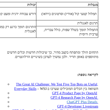
מגבלות
יכולות
תמלול קטעי קול (אודיו) וסרטונים (וידאו)
דורש עבודה ידנית ומעט קו
תרגום לאנגלית
התרגום תומך כרגע רק במ
התמלול תומך בשלל שפות, כולל עברית,
לאנגלית
ערבית ורוסית
התחום הולך ומתפתח בקצב מהיר, כך שיכולות חדשות וכלים חדשים
מתווספים באופן תדיר. ולכן נמשיך לעדכן בשינויים הרלוונטיים.
לקריאה נוספת:
The Great AI Challenge: We Test Five Top Bots on Useful,
– WSJ-השוואה בין הכלים המובילים שערכו ב
Everyday Skills
GPT-4 Product Page by OpenAI
GPT-4 Research Page by OpenAI
ChatGPT Plus Details
GPT-4 Developer Livestream