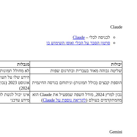
Claude
לכניסה לכלי –
Claude
סרטון הסבר על הכלי ואופן השימוש בו
יכולות
מגבלות
שליטה גבוהה מאוד בעברית ובתרגום שפות
לא מחולל תמונות
הידע שלו על העול
הוספת קבצים (כולל תמונות) וניתוחם בגרסה החינמית
אוגוסט 23
2024)
נכון למרץ 2024, מודל השפה שמפעיל את Claude הוא
אינו יכול לגשת 
מהמתקדמים בעולם (
לקריאה נוספת על Claude
)
מידע עדכני
Gemini