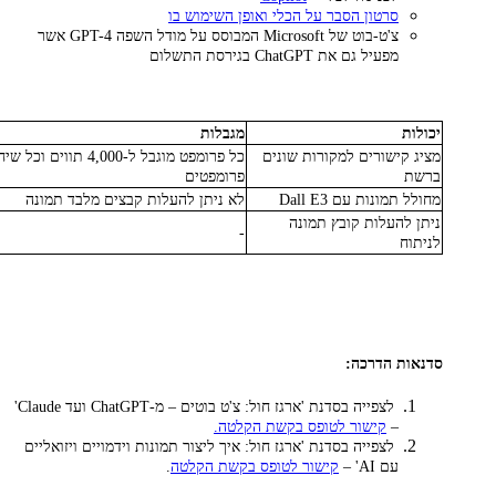
סרטון הסבר על הכלי ואופן השימוש בו
צ'ט-בוט של Microsoft המבוסס על מודל השפה GPT-4 אשר
מפעיל גם את ChatGPT בגירסת התשלום
יכולות
מגבלות
מציג קישורים למקורות שונים
ברשת
פרומפטים
מחולל תמונות עם Dall E3
לא ניתן להעלות קבצים מלבד תמונה
ניתן להעלות קובץ תמונה
-
לניתוח
סדנאות הדרכה:
לצפייה בסדנת 'ארגז חול: צ'ט בוטים – מ-ChatGPT ועד Claude'
–
קישור לטופס בקשת הקלטה.
לצפייה בסדנת 'ארגז חול: איך ליצור תמונות וידמויים ויזואליים
עם AI' –
קישור לטופס בקשת הקלטה
.