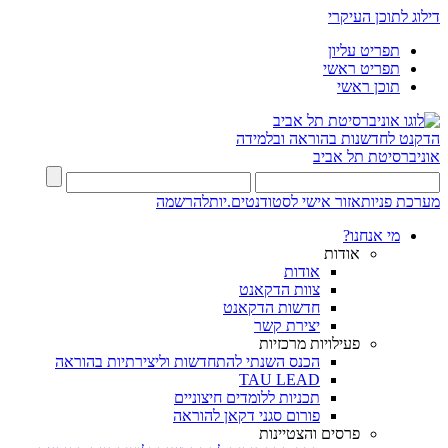
דילוג לתוכן העיקרי
תפריט עליון
תפריט ראשי
תוכן ראשי
הדקנט לחדשנות בהוראה ובלמידה
אוניברסיטת תל אביב
מערכת פניות
אזור אישי לסטודנטים.יות
להרשמה
מי אנחנו?
אודות
אודות
צוות הדקאנט
חדשות הדקאנט
יצירת קשר
פעילויות מרכזיות
הכנס השנתי להתחדשות וליצירתיות בהוראה
TAU LEAD
תכניות ללומדים חיצוניים
פורום סגני דקאן להוראה
פרסים והצטיינות