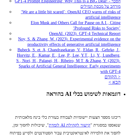
GPT-4 Prompt Engineering: Why This Is a BIG Deal! - הסבר
מורחב על מכסת המילים
‘We are a little bit scared’: OpenAI CEO warns of risks of
artificial intelligence
Elon Musk and Others Call for Pause on A.I., Citing
‘Profound Risks to Society’
OpenAI. (2023). GPT-4 Technical Report
Noy, S. & Zhang, W. (2023). Experimental evidence on the
productivity effects of generative artificial intelligence
Bubeck, S. et. A, Chandrasekaran, V., Eldan, R., Gehrke, J.,
Horvitz, E., Kamar, E., Lee, P., Lee, Y.T., Li, Y., Lundberg,
S., Nori, H., Palangi, H., Ribeiro, M.T. & Zhang, Y. (2023).
Sparks of Artificial General Intelligence: Early experiments
with GPT-4
< הקודם
הבא >
דוגמאות לשימוש בכלי AI בהוראה
ריכזנו מספר הצעות יישומיות לעבודה בעזרת כלי בינה מלאכותית
שנאספו במסגרת "
קישור לקהילת AI
לומדת
", שיכולות לחסוך זמן,
להפוך את הלמידה לאינטראקטיבית עבור הסטודנטים ולסייע בפיתוח