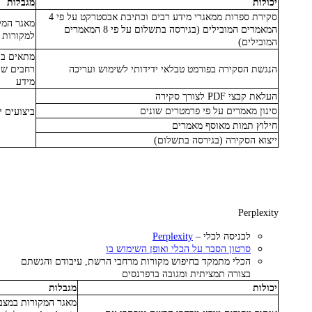
יכולות
מגבלות
סקירת ספרות ממאגרי מידע רבים וכתיבת אבסטרקט על פי 4
מאגר המק
המאמרים המובילים (בגירסה בתשלום על פי 8 המאמרים
למקורות 
המובילים)
מתאים בע
הנגשת הסקירה בפורמט טבלאי ידידותי לשימוש ועריכה
רחבים שי
מידע
העלאת קבצי PDF לצורך סקירה
סינון מאמרים על פי פרמטרים שונים
ביצועים י
חילוץ תמות מאוסף מאמרים
ייצוא הסקירה (בגירסה בתשלום)
Perplexity
לכניסה לכלי –
Perplexity
סרטון הסבר על הכלי ואופן השימוש בו
הכלי מתמקד בחיפוש מקורות מרחבי הרשת, עיבודם והגשתם
בצורה תמציתית ומגובה ברפרנסים
יכולות
מגבלות
מאגר המקורות במצב