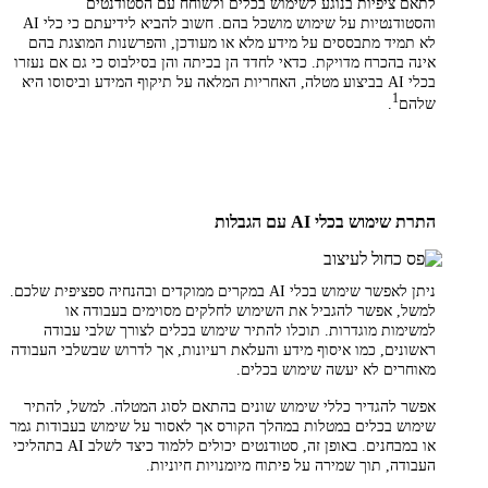
לתאם ציפיות בנוגע לשימוש בכלים ולשוחח עם הסטודנטים
והסטודנטיות על שימוש מושכל בהם. חשוב להביא לידיעתם כי כלי AI
לא תמיד מתבססים על מידע מלא או מעודכן, והפרשנות המוצגת בהם
אינה בהכרח מדויקת. כדאי לחדד הן בכיתה והן בסילבוס כי גם אם נעזרו
בכלי AI בביצוע מטלה, האחריות המלאה על תיקוף המידע וביסוסו היא
1
שלהם
.
התרת שימוש בכלי AI עם הגבלות
ניתן לאפשר שימוש בכלי AI במקרים ממוקדים ובהנחיה ספציפית שלכם.
למשל, אפשר להגביל את השימוש לחלקים מסוימים בעבודה או
למשימות מוגדרות. תוכלו להתיר שימוש בכלים לצורך שלבי עבודה
ראשונים, כמו איסוף מידע והעלאת רעיונות, אך לדרוש שבשלבי העבודה
מאוחרים לא יעשה שימוש בכלים.
אפשר להגדיר כללי שימוש שונים בהתאם לסוג המטלה. למשל, להתיר
שימוש בכלים במטלות במהלך הקורס אך לאסור על שימוש בעבודות גמר
או במבחנים. באופן זה, סטודנטים יכולים ללמוד כיצד לשלב AI בתהליכי
העבודה, תוך שמירה על פיתוח מיומנויות חיוניות.