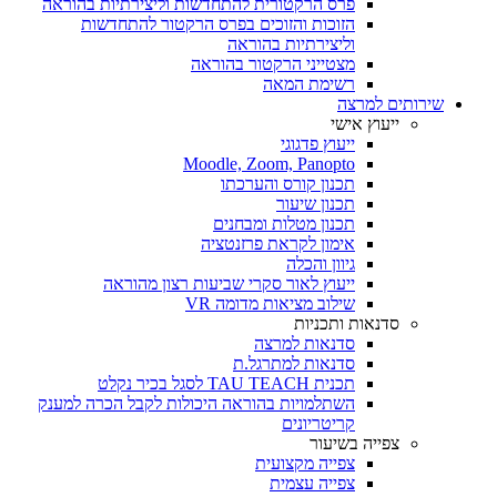
פרס הרקטורית להתחדשות וליצירתיות בהוראה
הזוכות והזוכים בפרס הרקטור להתחדשות
וליצירתיות בהוראה
מצטייני הרקטור בהוראה
רשימת המאה
שירותים למרצה
ייעוץ אישי
ייעוץ פדגוגי
Moodle, Zoom, Panopto
תכנון קורס והערכתו
תכנון שיעור
תכנון מטלות ומבחנים
אימון לקראת פרזנטציה
גיוון והכלה
ייעוץ לאור סקרי שביעות רצון מהוראה
שילוב מציאות מדומה VR
סדנאות ותכניות
סדנאות למרצה
סדנאות למתרגל.ת
תכנית TAU TEACH לסגל בכיר נקלט
השתלמויות בהוראה היכולות לקבל הכרה למענק
קריטריונים
צפייה בשיעור
צפייה מקצועית
צפייה עצמית