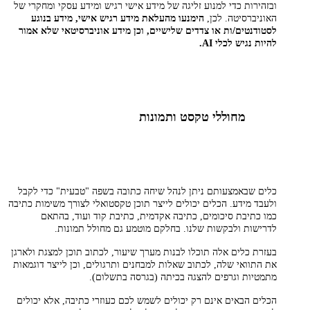
ובזהירות כדי למנוע זליגה של מידע אישי רגיש ומידע עסקי ומחקרי של
האוניברסיטה. לכן,
הימנעו מהעלאת מידע רגיש אישי, מידע בנוגע
לסטודנטים/ות או צדדים שלישיים, וכן מידע אוניברסיטאי שלא אמור
להיות נגיש לכלי
AI.
מחוללי טקסט ותמונות
כלים שבאמצעותם ניתן לנהל שיחה כתובה בשפה "טבעית" כדי לקבל
ולעבד מידע. הכלים יכולים לייצר תוכן טקסטואלי לצורך משימות כתיבה
כמו כתיבת סיכומים, כתיבה אקדמית, כתיבת קוד ועוד, בהתאם
לדרישות ולבקשות שלנו. בחלקם מוטמע גם מחולל תמונות.
בעזרת כלים אלה תוכלו לבנות מערך שיעור, לכתוב תוכן למצגת ולארגן
את התוואי שלה, לכתוב שאלות למבחנים ותרגולים, וכן לייצר דוגמאות
מתמטיות וגרפים להצגה בכיתה (בגרסה בתשלום).
הכלים הבאים אינם רק יכולים לשמש לכם כעוזרי כתיבה, אלא יכולים