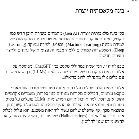
בינה מלאכותית יוצרת
כלי בינה מלאכותית יוצרת (Gen AI) מתמחים ביצירת תוכן חדש כמו
טקסט, תמונות או קוד. תחום זה מבוסס על טכנולוגיות מתקדמות של
למידת מכונה (Machine Learning), ובפרט, למידה עמוקה (Learning
Deep), המאפשרות למודלים ללמוד מכמויות עצומות של נתונים ולייצר
תוצרים חדשים.
טכנולוגיה זו, המיושמת במחוללי טקסט כמו ChatGPT, מבוססת על
אלגוריתמים מתקדמים של עיבוד שפה טבעית (LLMs), כך שהתקשורת
עם כלים אלו מתנהלת לרוב כדיאלוג.
אלגוריתמים אלה פועלים על בסיס ניתוח סטטיסטי מורכב של מאגרי
טקסט עצומים, הכוללים מקורות מגוונים כגון ספרות, מאמרים אקדמיים,
ותוכן אינטרנטי. למרות יכולותיהם המרשימות, LLMs פועלים על בסיס
הסתברותי, ומנבאים את המילה או הרצף הבא בהתבסס על הקשר נתון.
כתוצאה מכך, אף שהפלט שלהם עשוי להיראות משכנע, הוא עלול לכלול
אי-דיוקים או ”הזיות" (Hallucinations) של עובדות, ואף להיות מוטה, או
להציג מידע שגוי לחלוטין.