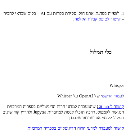
1. לצפייה בסדנת 'ארגז חול: סקירת ספרות עם AI – כלים שכדאי להכיר'
–
קישור לטופס קבלת הקלטה
.
כלי תמלול
Whisper
לעמוד הרשמי
של OpenAI על Whisper
קישור ל-Github
שהמעבדה למדעי הרוח הדיגיטליים בספריה המרכזית
הנגישה לקמפוס, דרכה תוכלו לגשת למחברות Jupyter ולהריץ קוד שיניב
תמלול לקבצי אודיו/וידאו שלכם.ן.
קישור למעבדה למדעי הרוח הדיגיטליים בספריה המרכזית