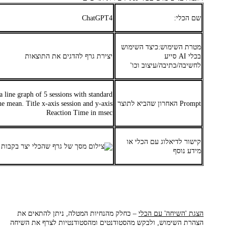
שם הכלי:
ChatGPT4
מטרת השימוש:כיצד השימוש
בכלי AI סייע
יצירת גרף להדגים את התוצאות
לחשיבה/כתיבה/עיצוב וכו'
a line graph of 5 sessions with standard
Prompt האחרון שהביא לתוצר
he mean. Title x-axis session and y-axis
Reaction Time in msec
קישור לדיאלוג עם הכלי או
מידע נוסף
הצגת 'השיחה' עם הכלי
– כחלק מהנחיות המטלה, ניתן להתאים את
הצהרת השימוש, ולבקש מהסטודנטים ומהסטודנטיות לצרף את השיחה