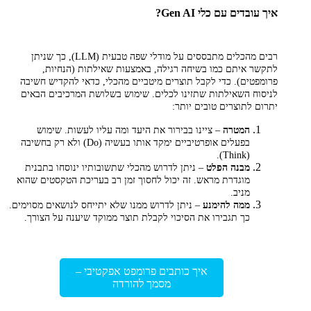
איך עובדים עם כלי Gen AI?
רבים מהכלים מתבססים על מודלי שפה טבעית (LLM), כך שניתן
לתקשר איתם כמו בשיחה רגילה, באמצעות שאילתות (הנחיות,
פרומפטים). כדי לקבל תוצרים מיטביים מהכלי, כדאי להקדיש חשיבה
לניסוח השאילתות שתזינו לכלים. שימוש בשלושת המרכיבים הבאים
יתרום לתוצרים טובים יותר:
המטרה
– ציינו בבירור את היעד ומה עליו לעשות. שימוש
בפעלים אופרטיביים ימקד אותו בעשיה (Do) ולא רק בחשיבה
(Think).
מבנה הפלט
– ניתן לדרוש מהכלי שתשובותיו ינוסחו בתבנית
מוגדרת מראש. זה יכול לחסוך זמן רב בעריכת הטקסטים שהוא
מניב.
ממה להימנע
– ניתן לדרוש ממנו שלא יתייחס לנושאים מסוימים.
כך תגבירו את הסיכוי לקבלת תוצר ממוקד שיענה על הצורך.
איך כותבים פרומפט אפקטיבי –
מסמך להורדה