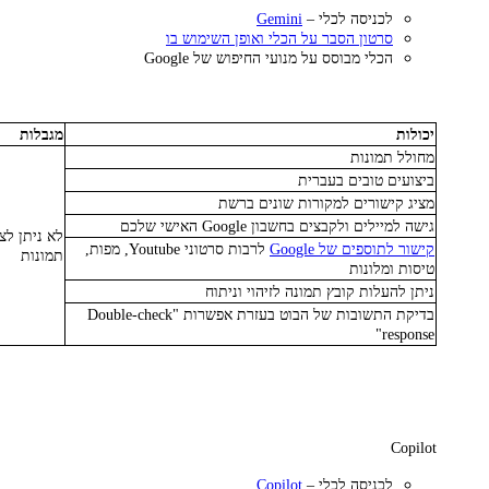
לכניסה לכלי –
Gemini
סרטון הסבר על הכלי ואופן השימוש בו
הכלי מבוסס על מנועי החיפוש של Google
יכולות
מגבלות
מחולל תמונות
ביצועים טובים בעברית
מציג קישורים למקורות שונים ברשת
גישה למיילים ולקבצים בחשבון Google האישי שלכם
לא ניתן לצ
קישור לתוספים של Google
לרבות סרטוני Youtube, מפות,
תמונות
טיסות ומלונות
ניתן להעלות קובץ תמונה לזיהוי וניתוח
בדיקת התשובות של הבוט בעזרת אפשרות "Double-check
response"
Copilot
לכניסה לכלי –
Copilot