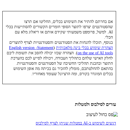
אם בחרתם להתיר את השימוש בכלים, החליטו אם תרצו
שהסטודנטים יצרפו לתוצר הסופי חומרים הקשורים להסתייעות בכלי
AI. למשל, פרומפט משמעותי שקידם אותם או דיאלוג מלא עם
הכלי.
בנוסף, תוכלו להנחות את הסטודנטים והסטודנטיות לצרף לתוצרים
הצהרת שימוש בכלי בינה מלאכותית
(
English version -Statement
on the use of AI tools
). הצהרה שכזו יכולה להסב את תשומת ליבם
לחלק האישי שלהם בתהליך העבודה, ויכולה לסייע לכם בהערכת
התוצר ובהבנת תהליכי החשיבה של הסטודנטים והסטודנטיות.
בהתאם להחלטתכם, מומלץ להזכיר גם בכיתה מה אופן השימוש
בכלים המוגדר בקורס, ומה הרציונל שעומד מאחוריו.
עזרים לסילבוס ולמטלות
דגשים לשימוש ב-AI במטלות שניתן לצרף לסילבוס