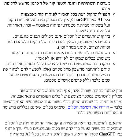
מערכות תשתיתיות והגנה וקטעי קוד של הארגון מחשש לדליפת
מידע
.
הפעילו שיקול דעת בכל האמור לפיתוח קוד באמצעות
כלי AI כמו ChatGPT
, אין לנו מספיק מידע על איכויות הקוד
ועל בשלותו מבחינת סטנדרטי פיתוח מאובטח – זכרו, האחריות
על הקוד הינה שלכם.
בידקו שהתוצרים של הכלים אינם מכילים תכנים פוגעניים,
גזעניים או מסוכנים, ושאין בהם הפרה של חוקים כלשהם (כמו
זכויות יוצרים, סימני מסחר וכו').
השתמשו בכלים של חברות אמינות ומוכרות בתחום. הימנעו
משימוש בכלים שמקורם לא ידוע או לא אמין.
במקרה בו הסטודנטים נדרשים להירשם לכלי מסוים, אין לחייב
אותם להתחבר מחשבון מייל מסוים (אלא לאפשר להם לבחור את
המייל ממנו יתחברו). בתוצרים המבוקשים, הסטודנטים יופיעו
שמם בלבד וללא פרטים אישיים נוספים.
נכון למועד כתיבת שורות אלה, אגף המחשוב של האוניברסיטה
ממליץ להשתמש במספר מצומצם של כלים העומדים בתנאי אבטחת
מידע ופרטיות כך שמידע המוזן בכלי נשאר סגור למשתמשי האוניברסיטה
בלבד –
הורידו את רשימת הכלים
. שימוש בכלים שאינם נכללים ברשימה
זו באחריות המשתמש בלבד.
הדקאנט לחדשנות בהוראה ובלמידה עוקב אחר ההתפתחויות של הכלים
המובילים בתעשיה ופועל כדי להנגיש כלים טכנולוגיים בעלי ערך פדגוגי
כמו ChatGPT לסגל ההוראה. חשוב להקפיד לנהוג בכלי AI באחריות