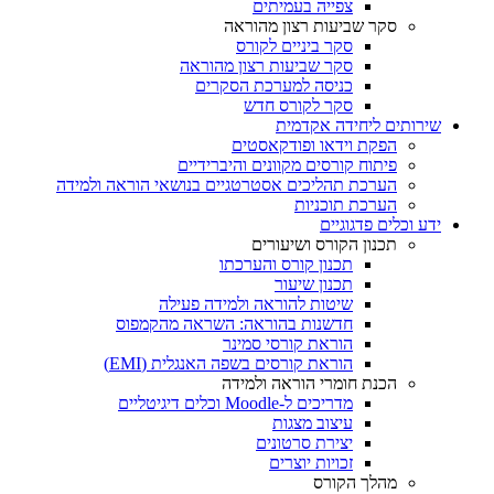
צפייה בעמיתים
סקר שביעות רצון מהוראה
סקר ביניים לקורס
סקר שביעות רצון מהוראה
כניסה למערכת הסקרים
סקר לקורס חדש
שירותים ליחידה אקדמית
הפקת וידאו ופודקאסטים
פיתוח קורסים מקוונים והיברידיים
הערכת תהליכים אסטרטגיים בנושאי הוראה ולמידה
הערכת תוכניות
ידע וכלים פדגוגיים
תכנון הקורס ושיעורים
תכנון קורס והערכתו
תכנון שיעור
שיטות להוראה ולמידה פעילה
חדשנות בהוראה: השראה מהקמפוס
הוראת קורסי סמינר
הוראת קורסים בשפה האנגלית (EMI)
הכנת חומרי הוראה ולמידה
מדריכים ל-Moodle וכלים דיגיטליים
עיצוב מצגות
יצירת סרטונים
זכויות יוצרים
מהלך הקורס