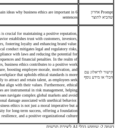
Prompt אחרון
ain ideas why business ethics are important in 6
שהביא לתוצר
sentences
 is crucial for maintaining a positive reputation,
avior establishes trust with customers, investors,
rs, fostering loyalty and enhancing brand value.
cal conduct mitigates legal and regulatory risks,
liance with laws and reducing the potential for
equences and financial penalties. In the realm of
, business ethics contributes to a positive work
ture, boosting employee morale, motivation, and
קישור לדיאלוג עם
workplace that upholds ethical standards is more
הכלי או מידע נוסף
ely to attract and retain talent, as employees seek
hat align with their values. Furthermore, ethical
ces are instrumental in risk management, helping
esses navigate complex global markets and avoid
ional damage associated with unethical behavior.
siness ethics is not just a moral imperative but a
sity for long-term success, offering a foundation
l resilience, and a positive organizational culture.
דוגמה 2: שימוש בכלי AI ליצירת תרשים