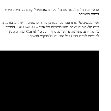
אז איך מתחילים לעבוד עם כלי בינה מלאכותית? קודם כל, חשוב פשוט
לנסות בעצמכם.
ואיך ממשיכים? יצרנו עבורכם ועבורכן סדרת סרטונים חדשה ומתעדכנת:
בינה מלאכותית יוצרת באוניברסיטת תל אביב – TAU Gen AI. הסדרה
כוללת: ידע, פתרונות פרקטיים, סקירה על כלי Gen AI ועוד. מומלץ
להירשם לערוץ כדי לקבל הודעות על פרקים חדשים!