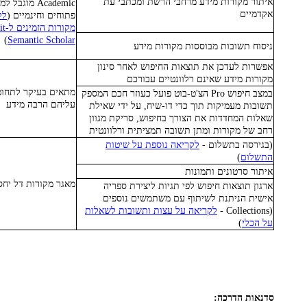
איתור מקורות מידע מרחבי הרשת ומכתבי עת
Academic מוגב
אקדמיים
פתוחים וחינמיים (
לק
)
Semantic Scholar
ניסוח תשובות מבוססות מקורות מידע
אפשרות לעדכן את תוצאות החיפוש לאחר סינון
מקורות מידע שאינם רלוונטיים עבורכם
מתאים בעיקר לתחומ
במצב חיפוש Pro הצ'ט-בוט פועל כעוזר חכם המספק
עליהם הרבה מידע
תשובות מעמיקות תוך כדי דו-שיח, על ידי שאילת
שאלות המחדדות את הצורך בחיפוש, סריקת מגוון
רחב של מקורות ומתן תשובה תמציתית ורלוונטית
(בגירסה בתשלום -
לקריאה נוספת על שיטות
התשלום
)
איתור סרטונים ותמונות
מאגר מקורות דל יח
ארגון תוצאות חיפוש לפי תגיות ליצירת ספריה
אישית הניתנת לשיתוף עם משתמשים נוספים
(Collections -
לקריאה על עצות ותשובות לשאלות
על הכלי
)
סדנאות הדרכה: