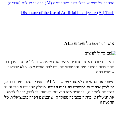
הצהרה על שימוש בכלי בינה מלאכותית (AI) בביצוע מטלות (עברית)
Disclosure of the Use of Artificial Intelligence (AI) Tools
איסור מוחלט על שימוש ב-AI
במקרים שבהם אתם סבורים שהימנעות משימוש בכלי AI תניב ערך רב
יותר עבור הסטודנטים והסטודנטיות, יש לכם חופש מלא שלא לאפשר
שימוש בהם.
חשוב: אם החלטתם לאסור שימוש בכלי AI בתוצרי הסטודנטים בקורס,
יש לציין איסור זה במפורש בסילבוס הקורס.
מומלץ להדגיש איסור זה גם
בהנחיות למטלות, ולהסביר מהו הרציונל לאיסור. לחלופין, שקלו לבצע
את המטלה או בחינה בסביבה מפוקחת, שתצמצם הפרה פוטנציאלית של
החלטה זו.