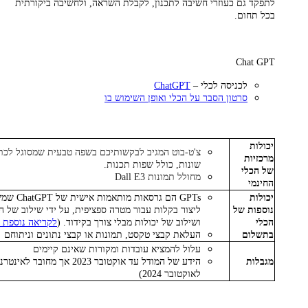
לתפקד גם כעוזרי חשיבה לתכנון, לקבלת השראה, ולחשיבה ביקורתית
בכל תחום.
Chat GPT
לכניסה לכלי –
ChatGPT
סרטון הסבר על הכלי ואופן השימוש בו
יכולות
צ'ט-בוט המגיב לבקשותיכם בשפה טבעית שמסוגל לכת
מרכזיות
שונות, כולל שפות תכנות.
של הכלי
מחולל תמונות Dall E3
החינמי
יכולות
GPTs הם גרסא
נוספות של
ליצור בקלות עבור מטרה ספציפית, על ידי שילוב של הו
הכלי
ושילוב של יכולות מבלי צורך בקידוד. (
לקריאה נוספת על GPT
בתשלום
העלאת קבצי טקסט, תמונות או קבצי נתונים וניתוחם
עלול להמציא עובדות ומקורות שאינם קיימים
מגבלות
הידע של המודל עד אוקטובר 2023 אך 
לאוקטובר 2024)