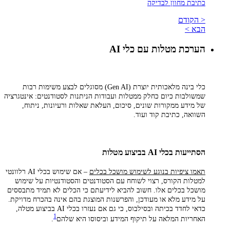
כתיבת מחוון לבדיקה
< הקודם
הבא >
הערכת מטלות עם כלי AI
כלי בינה מלאכותית יוצרת
(Gen AI)
מסוגלים לבצע משימות רבות
שמשולבות כיום כחלק ממטלות ועבודות הניתנות לסטודנטים: אינטגרציה
של מידע ממקורות שונים, סיכום, העלאת שאלות ורעיונות, ניתוח,
השוואה, כתיבת קוד ועוד
.
הסתייעות בכלי AI בביצוע מטלות
תאמו ציפיות בנוגע לשימוש מושכל בכלים
– אם שימוש בכלי AI רלוונטי
למטלות הקורס, רצוי לשוחח עם הסטודנטים והסטודנטיות על שימוש
מושכל בכלים אלו. חשוב להביא לידיעתם כי הכלים לא תמיד מתבססים
על מידע מלא או מעודכן, והפרשנות המוצגת בהם אינה בהכרח מדויקת.
כדאי לחדד בכיתה ובסילבוס, כי גם אם נעזרו בכלי AI בביצוע מטלה,
1
האחריות המלאה על תיקוף המידע וביסוסו היא שלהם
.