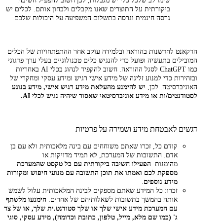
שימו לב שלכל כלי יש מגבלות, לכן חשוב להפעיל חשיבה
ביקורתית על התוצרים שאנו מקבלים ולבחון אותם. לכלים יש
גרסה חינמית וגרסה בתשלום המשפיעה על היכולות שלכם.
הדקאנט לחדשנות בהוראה ובלמידה עוקב אחר ההתפתחויות של הכלים
המובילים בתעשיה ופועל כדי להנגיש כלים טכנולוגיים בעלי ערך פדגוגי
כמו ChatGPT לסגל ההוראה. חשוב להקפיד לנהוג בכלי AI באחריות
ובזהירות כדי למנוע זליגה של מידע אישי רגיש ומידע עסקי ומחקרי של
האוניברסיטה. לכן,
יש להימנע מהעלאת מידע רגיש אישי, מידע בנוגע
לסטודנטים/ות או מידע אוניברסיטאי שאסור שיהיה נגיש לכלי
AI.
דגשים לאבטחת מידע ושמירה על פרטיות
קודם כל, זכרו שאתם משוחחים עם בינה מלאכותית ולא עם בן
אדם. התשובות של המערכת, לא תמיד מדויקות או
מהימנות.
הפעילו חשיבה ביקורתית עם כל טקסט שהמערכת
מספקת לכם ואמתו את תוכן התשובה עם מנועי חיפוש ומקורות
מידע נוספים
.
זכרו: כל המידע שאתם מספקים לבינה המלאכותית עלול לשמש
אותה בהמשך בתשובות לשאלותיהם של אחרים.
הימנעו מלשתף
עם המערכת מידע אישי שלך או שלך סטודנט.ית שלך, או של צד
ג' (כמו שם מלא, מייל, טלפון, כתובת וכדומה), מידע עסקי, סוגי