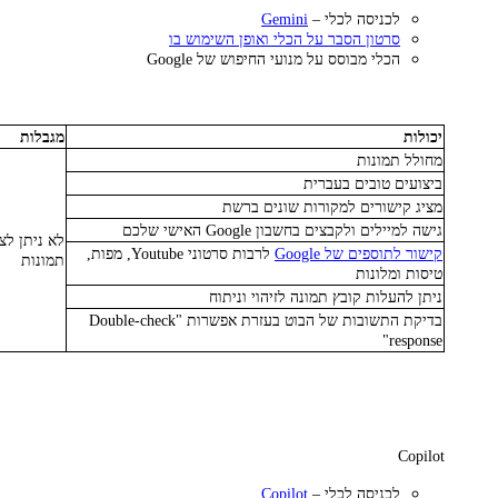
לכניסה לכלי –
Gemini
סרטון הסבר על הכלי ואופן השימוש בו
הכלי מבוסס על מנועי החיפוש של Google
יכולות
מגבלות
מחולל תמונות
ביצועים טובים בעברית
מציג קישורים למקורות שונים ברשת
גישה למיילים ולקבצים בחשבון Google האישי שלכם
לא ניתן לצ
קישור לתוספים של Google
לרבות סרטוני Youtube, מפות,
תמונות
טיסות ומלונות
ניתן להעלות קובץ תמונה לזיהוי וניתוח
בדיקת התשובות של הבוט בעזרת אפשרות "Double-check
response"
Copilot
לכניסה לכלי –
Copilot