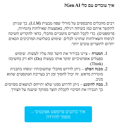
איך עובדים עם כלי Gen AI?
רבים מהכלים מתבססים על מודלי שפה טבעית (LLM), כך שניתן
לתקשר איתם כמו בשיחה רגילה, באמצעות שאילתות (הנחיות,
פרומפטים). כדי לקבל תוצרים מיטביים מהכלי, כדאי להקדיש חשיבה
לניסוח השאילתות שתזינו לכלים. שימוש בשלושת המרכיבים הבאים
יתרום לתוצרים טובים יותר:
המטרה
– ציינו בבירור את היעד ומה עליו לעשות. שימוש
בפעלים אופרטיביים ימקד אותו בעשיה (Do) ולא רק בחשיבה
(Think).
מבנה הפלט
– ניתן לדרוש מהכלי שתשובותיו ינוסחו בתבנית
מוגדרת מראש. זה יכול לחסוך זמן רב בעריכת הטקסטים שהוא
מניב.
ממה להימנע
– ניתן לדרוש ממנו שלא יתייחס לנושאים מסוימים.
כך תגבירו את הסיכוי לקבלת תוצר ממוקד שיענה על הצורך.
איך כותבים פרומפט אפקטיבי –
מסמך להורדה