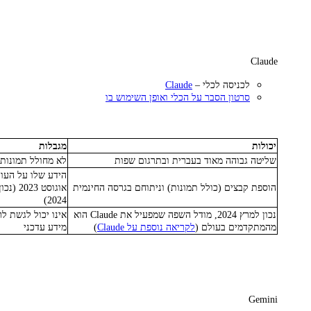
Claude
לכניסה לכלי –
Claude
סרטון הסבר על הכלי ואופן השימוש בו
יכולות
מגבלות
שליטה גבוהה מאוד בעברית ובתרגום שפות
לא מחולל תמונות
הידע שלו על העול
הוספת קבצים (כולל תמונות) וניתוחם בגרסה החינמית
אוגוסט 23
2024)
נכון למרץ 2024, מודל השפה שמפעיל את Claude הוא
אינו יכול לגשת 
מהמתקדמים בעולם (
לקריאה נוספת על Claude
)
מידע עדכני
Gemini