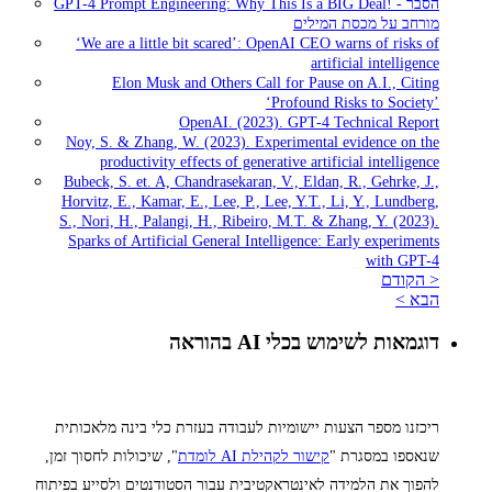
GPT-4 Prompt Engineering: Why This Is a BIG Deal! - הסבר
מורחב על מכסת המילים
‘We are a little bit scared’: OpenAI CEO warns of risks of
artificial intelligence
Elon Musk and Others Call for Pause on A.I., Citing
‘Profound Risks to Society’
OpenAI. (2023). GPT-4 Technical Report
Noy, S. & Zhang, W. (2023). Experimental evidence on the
productivity effects of generative artificial intelligence
Bubeck, S. et. A, Chandrasekaran, V., Eldan, R., Gehrke, J.,
Horvitz, E., Kamar, E., Lee, P., Lee, Y.T., Li, Y., Lundberg,
S., Nori, H., Palangi, H., Ribeiro, M.T. & Zhang, Y. (2023).
Sparks of Artificial General Intelligence: Early experiments
with GPT-4
< הקודם
הבא >
דוגמאות לשימוש בכלי AI בהוראה
ריכזנו מספר הצעות יישומיות לעבודה בעזרת כלי בינה מלאכותית
שנאספו במסגרת "
קישור לקהילת AI
לומדת
", שיכולות לחסוך זמן,
להפוך את הלמידה לאינטראקטיבית עבור הסטודנטים ולסייע בפיתוח