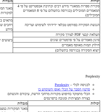
יכולות
מגבלות
סקירת ספרות ממאגרי מידע רבים וכתיבת אבסטרקט על פי 4
מאגר המק
המאמרים המובילים (בגירסה בתשלום על פי 8 המאמרים
למקורות 
המובילים)
מתאים בע
הנגשת הסקירה בפורמט טבלאי ידידותי לשימוש ועריכה
רחבים שי
מידע
העלאת קבצי PDF לצורך סקירה
סינון מאמרים על פי פרמטרים שונים
ביצועים י
חילוץ תמות מאוסף מאמרים
ייצוא הסקירה (בגירסה בתשלום)
Perplexity
לכניסה לכלי –
Perplexity
סרטון הסבר על הכלי ואופן השימוש בו
הכלי מתמקד בחיפוש מקורות מרחבי הרשת, עיבודם והגשתם
בצורה תמציתית ומגובה ברפרנסים
יכולות
מגבלות
מאגר המקורות במצב