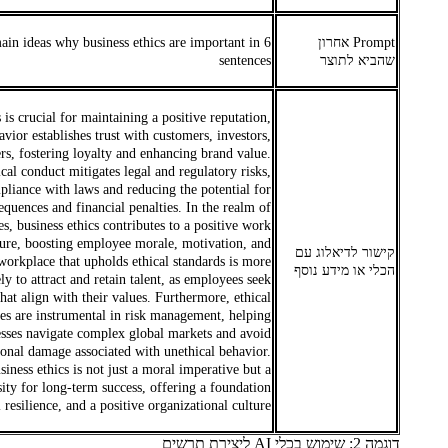
Prompt אחרון
ain ideas why business ethics are important in 6
שהביא לתוצר
sentences
 is crucial for maintaining a positive reputation,
avior establishes trust with customers, investors,
rs, fostering loyalty and enhancing brand value.
cal conduct mitigates legal and regulatory risks,
liance with laws and reducing the potential for
equences and financial penalties. In the realm of
, business ethics contributes to a positive work
ture, boosting employee morale, motivation, and
קישור לדיאלוג עם
workplace that upholds ethical standards is more
הכלי או מידע נוסף
ely to attract and retain talent, as employees seek
hat align with their values. Furthermore, ethical
ces are instrumental in risk management, helping
esses navigate complex global markets and avoid
ional damage associated with unethical behavior.
siness ethics is not just a moral imperative but a
sity for long-term success, offering a foundation
l resilience, and a positive organizational culture.
דוגמה 2: שימוש בכלי AI ליצירת תרשים