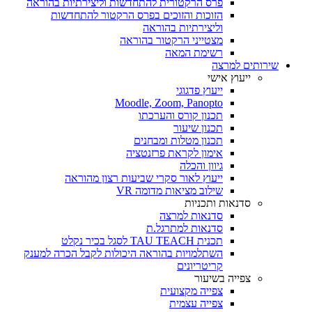
פרס הרקטורית להתחדשות וליצירתיות בהוראה
הזוכות והזוכים בפרס הרקטור להתחדשות
וליצירתיות בהוראה
מצטייני הרקטור בהוראה
רשימת המאה
שירותים למרצה
ייעוץ אישי
ייעוץ פדגוגי
Moodle, Zoom, Panopto
תכנון קורס והערכתו
תכנון שיעור
תכנון מטלות ומבחנים
אימון לקראת פרזנטציה
גיוון והכלה
ייעוץ לאור סקרי שביעות רצון מהוראה
שילוב מציאות מדומה VR
סדנאות ותכניות
סדנאות למרצה
סדנאות למתרגל.ת
תכנית TAU TEACH לסגל בכיר נקלט
השתלמויות בהוראה היכולות לקבל הכרה למענק
קריטריונים
צפייה בשיעור
צפייה מקצועית
צפייה עצמית