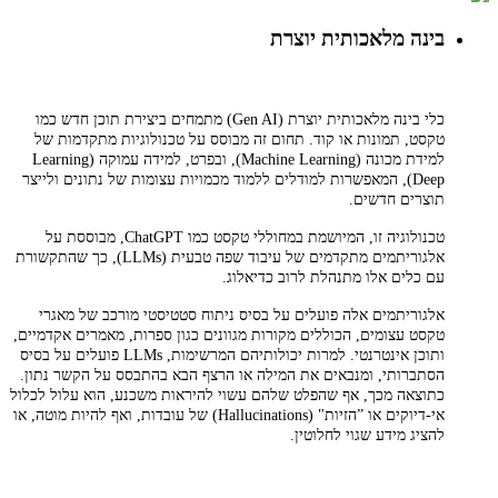
בינה מלאכותית יוצרת
כלי בינה מלאכותית יוצרת (Gen AI) מתמחים ביצירת תוכן חדש כמו
טקסט, תמונות או קוד. תחום זה מבוסס על טכנולוגיות מתקדמות של
למידת מכונה (Machine Learning), ובפרט, למידה עמוקה (Learning
Deep), המאפשרות למודלים ללמוד מכמויות עצומות של נתונים ולייצר
תוצרים חדשים.
טכנולוגיה זו, המיושמת במחוללי טקסט כמו ChatGPT, מבוססת על
אלגוריתמים מתקדמים של עיבוד שפה טבעית (LLMs), כך שהתקשורת
עם כלים אלו מתנהלת לרוב כדיאלוג.
אלגוריתמים אלה פועלים על בסיס ניתוח סטטיסטי מורכב של מאגרי
טקסט עצומים, הכוללים מקורות מגוונים כגון ספרות, מאמרים אקדמיים,
ותוכן אינטרנטי. למרות יכולותיהם המרשימות, LLMs פועלים על בסיס
הסתברותי, ומנבאים את המילה או הרצף הבא בהתבסס על הקשר נתון.
כתוצאה מכך, אף שהפלט שלהם עשוי להיראות משכנע, הוא עלול לכלול
אי-דיוקים או ”הזיות" (Hallucinations) של עובדות, ואף להיות מוטה, או
להציג מידע שגוי לחלוטין.