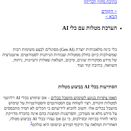
כתיבת מחוון לבדיקה
< הקודם
הבא >
הערכת מטלות עם כלי AI
כלי בינה מלאכותית יוצרת
(Gen AI)
מסוגלים לבצע משימות רבות
שמשולבות כיום כחלק ממטלות ועבודות הניתנות לסטודנטים: אינטגרציה
של מידע ממקורות שונים, סיכום, העלאת שאלות ורעיונות, ניתוח,
השוואה, כתיבת קוד ועוד
.
הסתייעות בכלי AI בביצוע מטלות
תאמו ציפיות בנוגע לשימוש מושכל בכלים
– אם שימוש בכלי AI רלוונטי
למטלות הקורס, רצוי לשוחח עם הסטודנטים והסטודנטיות על שימוש
מושכל בכלים אלו. חשוב להביא לידיעתם כי הכלים לא תמיד מתבססים
על מידע מלא או מעודכן, והפרשנות המוצגת בהם אינה בהכרח מדויקת.
כדאי לחדד בכיתה ובסילבוס, כי גם אם נעזרו בכלי AI בביצוע מטלה,
1
האחריות המלאה על תיקוף המידע וביסוסו היא שלהם
.