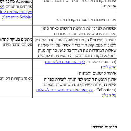
איתור מקורות מידע מרחבי הרשת ומכתבי עת
Academic מוגב
אקדמיים
פתוחים וחינמיים (
לק
)
Semantic Scholar
ניסוח תשובות מבוססות מקורות מידע
אפשרות לעדכן את תוצאות החיפוש לאחר סינון
מקורות מידע שאינם רלוונטיים עבורכם
מתאים בעיקר לתחומ
במצב חיפוש Pro הצ'ט-בוט פועל כעוזר חכם המספק
עליהם הרבה מידע
תשובות מעמיקות תוך כדי דו-שיח, על ידי שאילת
שאלות המחדדות את הצורך בחיפוש, סריקת מגוון
רחב של מקורות ומתן תשובה תמציתית ורלוונטית
(בגירסה בתשלום -
לקריאה נוספת על שיטות
התשלום
)
איתור סרטונים ותמונות
מאגר מקורות דל יח
ארגון תוצאות חיפוש לפי תגיות ליצירת ספריה
אישית הניתנת לשיתוף עם משתמשים נוספים
(Collections -
לקריאה על עצות ותשובות לשאלות
על הכלי
)
סדנאות הדרכה: