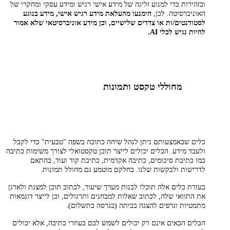
ובזהירות כדי למנוע זליגה של מידע אישי רגיש ומידע עסקי ומחקרי של
האוניברסיטה. לכן,
הימנעו מהעלאת מידע רגיש אישי, מידע בנוגע
לסטודנטים/ות או צדדים שלישיים, וכן מידע אוניברסיטאי שלא אמור
להיות נגיש לכלי
AI.
מחוללי טקסט ותמונות
כלים שבאמצעותם ניתן לנהל שיחה כתובה בשפה "טבעית" כדי לקבל
ולעבד מידע. הכלים יכולים לייצר תוכן טקסטואלי לצורך משימות כתיבה
כמו כתיבת סיכומים, כתיבה אקדמית, כתיבת קוד ועוד, בהתאם
לדרישות ולבקשות שלנו. בחלקם מוטמע גם מחולל תמונות.
בעזרת כלים אלה תוכלו לבנות מערך שיעור, לכתוב תוכן למצגת ולארגן
את התוואי שלה, לכתוב שאלות למבחנים ותרגולים, וכן לייצר דוגמאות
מתמטיות וגרפים להצגה בכיתה (בגרסה בתשלום).
הכלים הבאים אינם רק יכולים לשמש לכם כעוזרי כתיבה, אלא יכולים