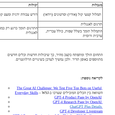
מגבלות
יכולות
תמלול קטעי קול (אודיו) וסרטונים (וידאו)
דורש עבודה ידנית ומעט קו
תרגום לאנגלית
התרגום תומך כרגע רק במ
התמלול תומך בשלל שפות, כולל עברית,
לאנגלית
ערבית ורוסית
התחום הולך ומתפתח בקצב מהיר, כך שיכולות חדשות וכלים חדשים
מתווספים באופן תדיר. ולכן נמשיך לעדכן בשינויים הרלוונטיים.
לקריאה נוספת:
The Great AI Challenge: We Test Five Top Bots on Useful,
– WSJ-השוואה בין הכלים המובילים שערכו ב
Everyday Skills
GPT-4 Product Page by OpenAI
GPT-4 Research Page by OpenAI
ChatGPT Plus Details
GPT-4 Developer Livestream