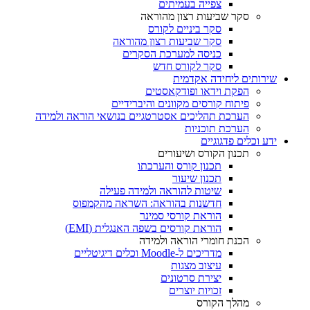
צפייה בעמיתים
סקר שביעות רצון מהוראה
סקר ביניים לקורס
סקר שביעות רצון מהוראה
כניסה למערכת הסקרים
סקר לקורס חדש
שירותים ליחידה אקדמית
הפקת וידאו ופודקאסטים
פיתוח קורסים מקוונים והיברידיים
הערכת תהליכים אסטרטגיים בנושאי הוראה ולמידה
הערכת תוכניות
ידע וכלים פדגוגיים
תכנון הקורס ושיעורים
תכנון קורס והערכתו
תכנון שיעור
שיטות להוראה ולמידה פעילה
חדשנות בהוראה: השראה מהקמפוס
הוראת קורסי סמינר
הוראת קורסים בשפה האנגלית (EMI)
הכנת חומרי הוראה ולמידה
מדריכים ל-Moodle וכלים דיגיטליים
עיצוב מצגות
יצירת סרטונים
זכויות יוצרים
מהלך הקורס