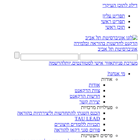
דילוג לתוכן העיקרי
תפריט עליון
תפריט ראשי
תוכן ראשי
הדקנט לחדשנות בהוראה ובלמידה
אוניברסיטת תל אביב
מערכת פניות
אזור אישי לסטודנטים.יות
להרשמה
מי אנחנו?
אודות
אודות
צוות הדקאנט
חדשות הדקאנט
יצירת קשר
פעילויות מרכזיות
הכנס השנתי להתחדשות וליצירתיות בהוראה
TAU LEAD
תכניות ללומדים חיצוניים
פורום סגני דקאן להוראה
פרסים והצטיינות