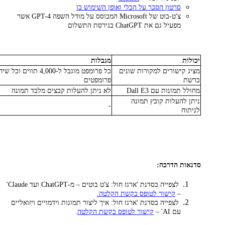
סרטון הסבר על הכלי ואופן השימוש בו
צ'ט-בוט של Microsoft המבוסס על מודל השפה GPT-4 אשר
מפעיל גם את ChatGPT בגירסת התשלום
יכולות
מגבלות
מציג קישורים למקורות שונים
ברשת
פרומפטים
מחולל תמונות עם Dall E3
לא ניתן להעלות קבצים מלבד תמונה
ניתן להעלות קובץ תמונה
-
לניתוח
סדנאות הדרכה:
לצפייה בסדנת 'ארגז חול: צ'ט בוטים – מ-ChatGPT ועד Claude'
–
קישור לטופס בקשת הקלטה.
לצפייה בסדנת 'ארגז חול: איך ליצור תמונות וידמויים ויזואליים
עם AI' –
קישור לטופס בקשת הקלטה
.