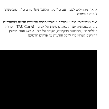
אז איך מתחילים לעבוד עם כלי בינה מלאכותית? קודם כל, חשוב פשוט
לנסות בעצמכם.
ואיך ממשיכים? יצרנו עבורכם ועבורכן סדרת סרטונים חדשה ומתעדכנת:
בינה מלאכותית יוצרת באוניברסיטת תל אביב – TAU Gen AI. הסדרה
כוללת: ידע, פתרונות פרקטיים, סקירה על כלי Gen AI ועוד. מומלץ
להירשם לערוץ כדי לקבל הודעות על פרקים חדשים!