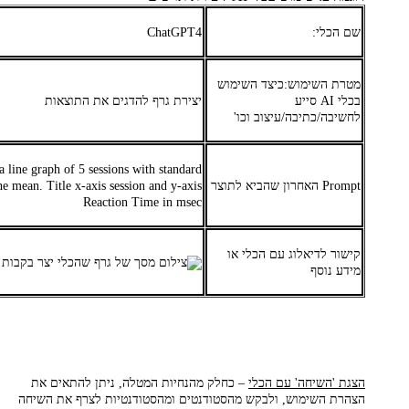
שם הכלי:
ChatGPT4
מטרת השימוש:כיצד השימוש
בכלי AI סייע
יצירת גרף להדגים את התוצאות
לחשיבה/כתיבה/עיצוב וכו'
a line graph of 5 sessions with standard
Prompt האחרון שהביא לתוצר
he mean. Title x-axis session and y-axis
Reaction Time in msec
קישור לדיאלוג עם הכלי או
מידע נוסף
הצגת 'השיחה' עם הכלי
– כחלק מהנחיות המטלה, ניתן להתאים את
הצהרת השימוש, ולבקש מהסטודנטים ומהסטודנטיות לצרף את השיחה