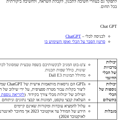
לתפקד גם כעוזרי חשיבה לתכנון, לקבלת השראה, ולחשיבה ביקורתית
בכל תחום.
Chat GPT
לכניסה לכלי –
ChatGPT
סרטון הסבר על הכלי ואופן השימוש בו
יכולות
צ'ט-בוט המגיב לבקשותיכם בשפה טבעית שמסוגל לכת
מרכזיות
שונות, כולל שפות תכנות.
של הכלי
מחולל תמונות Dall E3
החינמי
יכולות
GPTs הם גרסא
נוספות של
ליצור בקלות עבור מטרה ספציפית, על ידי שילוב של הו
הכלי
ושילוב של יכולות מבלי צורך בקידוד. (
לקריאה נוספת על GPT
בתשלום
העלאת קבצי טקסט, תמונות או קבצי נתונים וניתוחם
עלול להמציא עובדות ומקורות שאינם קיימים
מגבלות
הידע של המודל עד אוקטובר 2023 אך 
לאוקטובר 2024)