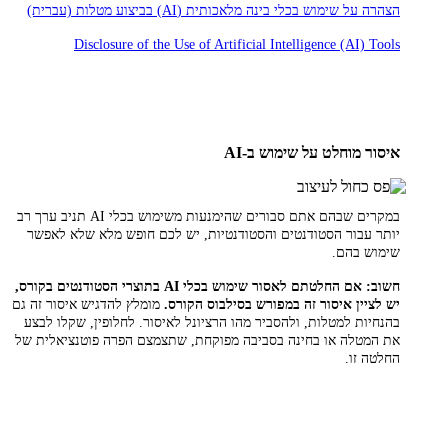
הצהרה על שימוש בכלי בינה מלאכותית (AI) בביצוע מטלות (עברית)
Disclosure of the Use of Artificial Intelligence (AI) Tools
איסור מוחלט על שימוש ב-AI
במקרים שבהם אתם סבורים שהימנעות משימוש בכלי AI תניב ערך רב
יותר עבור הסטודנטים והסטודנטיות, יש לכם חופש מלא שלא לאפשר
שימוש בהם.
חשוב: אם החלטתם לאסור שימוש בכלי AI בתוצרי הסטודנטים בקורס,
יש לציין איסור זה במפורש בסילבוס הקורס.
מומלץ להדגיש איסור זה גם
בהנחיות למטלות, ולהסביר מהו הרציונל לאיסור. לחלופין, שקלו לבצע
את המטלה או בחינה בסביבה מפוקחת, שתצמצם הפרה פוטנציאלית של
החלטה זו.