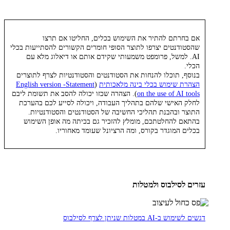
אם בחרתם להתיר את השימוש בכלים, החליטו אם תרצו
שהסטודנטים יצרפו לתוצר הסופי חומרים הקשורים להסתייעות בכלי
AI. למשל, פרומפט משמעותי שקידם אותם או דיאלוג מלא עם
הכלי.
בנוסף, תוכלו להנחות את הסטודנטים והסטודנטיות לצרף לתוצרים
הצהרת שימוש בכלי בינה מלאכותית
(
English version -Statement
on the use of AI tools
). הצהרה שכזו יכולה להסב את תשומת ליבם
לחלק האישי שלהם בתהליך העבודה, ויכולה לסייע לכם בהערכת
התוצר ובהבנת תהליכי החשיבה של הסטודנטים והסטודנטיות.
בהתאם להחלטתכם, מומלץ להזכיר גם בכיתה מה אופן השימוש
בכלים המוגדר בקורס, ומה הרציונל שעומד מאחוריו.
עזרים לסילבוס ולמטלות
דגשים לשימוש ב-AI במטלות שניתן לצרף לסילבוס