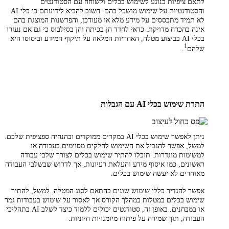
לתאם ציפיות בנוגע לשימוש בכלים ולשוחח עם הסטודנטים
והסטודנטיות על שימוש מושכל בהם. חשוב להביא לידיעתם כי כלי AI
לא תמיד מתבססים על מידע מלא או מעודכן, והפרשנות המוצגת בהם
אינה בהכרח מדויקת. כדאי לחדד הן בכיתה והן בסילבוס כי גם אם נעזרו
בכלי AI בביצוע מטלה, האחריות המלאה על תיקוף המידע וביסוסו היא
1
שלהם
.
התרת שימוש בכלי AI עם הגבלות
ניתן לאפשר שימוש בכלי AI במקרים ממוקדים ובהנחיה ספציפית שלכם.
למשל, אפשר להגביל את השימוש לחלקים מסוימים בעבודה או
למשימות מוגדרות. תוכלו להתיר שימוש בכלים לצורך שלבי עבודה
ראשונים, כמו איסוף מידע והעלאת רעיונות, אך לדרוש שבשלבי העבודה
מאוחרים לא יעשה שימוש בכלים.
אפשר להגדיר כללי שימוש שונים בהתאם לסוג המטלה. למשל, להתיר
שימוש בכלים במטלות במהלך הקורס אך לאסור על שימוש בעבודות גמר
או במבחנים. באופן זה, סטודנטים יכולים ללמוד כיצד לשלב AI בתהליכי
העבודה, תוך שמירה על פיתוח מיומנויות חיוניות.