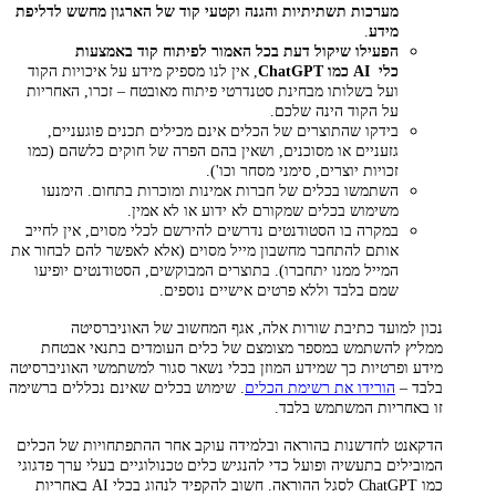
מערכות תשתיתיות והגנה וקטעי קוד של הארגון מחשש לדליפת
מידע
.
הפעילו שיקול דעת בכל האמור לפיתוח קוד באמצעות
כלי AI כמו ChatGPT
, אין לנו מספיק מידע על איכויות הקוד
ועל בשלותו מבחינת סטנדרטי פיתוח מאובטח – זכרו, האחריות
על הקוד הינה שלכם.
בידקו שהתוצרים של הכלים אינם מכילים תכנים פוגעניים,
גזעניים או מסוכנים, ושאין בהם הפרה של חוקים כלשהם (כמו
זכויות יוצרים, סימני מסחר וכו').
השתמשו בכלים של חברות אמינות ומוכרות בתחום. הימנעו
משימוש בכלים שמקורם לא ידוע או לא אמין.
במקרה בו הסטודנטים נדרשים להירשם לכלי מסוים, אין לחייב
אותם להתחבר מחשבון מייל מסוים (אלא לאפשר להם לבחור את
המייל ממנו יתחברו). בתוצרים המבוקשים, הסטודנטים יופיעו
שמם בלבד וללא פרטים אישיים נוספים.
נכון למועד כתיבת שורות אלה, אגף המחשוב של האוניברסיטה
ממליץ להשתמש במספר מצומצם של כלים העומדים בתנאי אבטחת
מידע ופרטיות כך שמידע המוזן בכלי נשאר סגור למשתמשי האוניברסיטה
בלבד –
הורידו את רשימת הכלים
. שימוש בכלים שאינם נכללים ברשימה
זו באחריות המשתמש בלבד.
הדקאנט לחדשנות בהוראה ובלמידה עוקב אחר ההתפתחויות של הכלים
המובילים בתעשיה ופועל כדי להנגיש כלים טכנולוגיים בעלי ערך פדגוגי
כמו ChatGPT לסגל ההוראה. חשוב להקפיד לנהוג בכלי AI באחריות