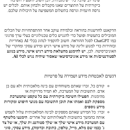
שימו לב שלכל כלי יש מגבלות, לכן חשוב להפעיל חשיבה
ביקורתית על התוצרים שאנו מקבלים ולבחון אותם. לכלים יש
גרסה חינמית וגרסה בתשלום המשפיעה על היכולות שלכם.
הדקאנט לחדשנות בהוראה ובלמידה עוקב אחר ההתפתחויות של הכלים
המובילים בתעשיה ופועל כדי להנגיש כלים טכנולוגיים בעלי ערך פדגוגי
כמו ChatGPT לסגל ההוראה. חשוב להקפיד לנהוג בכלי AI באחריות
ובזהירות כדי למנוע זליגה של מידע אישי רגיש ומידע עסקי ומחקרי של
האוניברסיטה. לכן,
יש להימנע מהעלאת מידע רגיש אישי, מידע בנוגע
לסטודנטים/ות או מידע אוניברסיטאי שאסור שיהיה נגיש לכלי
AI.
דגשים לאבטחת מידע ושמירה על פרטיות
קודם כל, זכרו שאתם משוחחים עם בינה מלאכותית ולא עם בן
אדם. התשובות של המערכת, לא תמיד מדויקות או
מהימנות.
הפעילו חשיבה ביקורתית עם כל טקסט שהמערכת
מספקת לכם ואמתו את תוכן התשובה עם מנועי חיפוש ומקורות
מידע נוספים
.
זכרו: כל המידע שאתם מספקים לבינה המלאכותית עלול לשמש
אותה בהמשך בתשובות לשאלותיהם של אחרים.
הימנעו מלשתף
עם המערכת מידע אישי שלך או שלך סטודנט.ית שלך, או של צד
ג' (כמו שם מלא, מייל, טלפון, כתובת וכדומה), מידע עסקי, סוגי