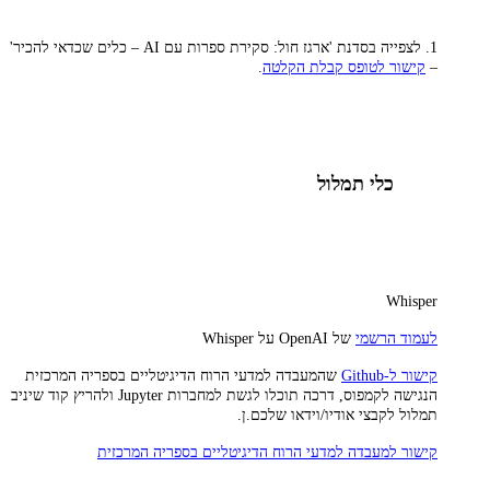
1. לצפייה בסדנת 'ארגז חול: סקירת ספרות עם AI – כלים שכדאי להכיר'
–
קישור לטופס קבלת הקלטה
.
כלי תמלול
Whisper
לעמוד הרשמי
של OpenAI על Whisper
קישור ל-Github
שהמעבדה למדעי הרוח הדיגיטליים בספריה המרכזית
הנגישה לקמפוס, דרכה תוכלו לגשת למחברות Jupyter ולהריץ קוד שיניב
תמלול לקבצי אודיו/וידאו שלכם.ן.
קישור למעבדה למדעי הרוח הדיגיטליים בספריה המרכזית