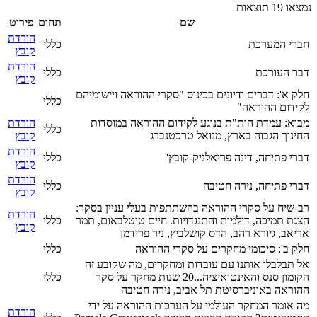
נמצאו 19 תוצאות
שם
תחום
פירוט
הורדת
חברי המערכת
כללי
קובץ
הורדת
דבר העורכת
כללי
קובץ
חלק א': דברים ודיונים בכינוס "סקרי ההוראה ויישומיהם
כללי
לקידום ההוראה"
מבוא: עמדת הות"ת בנוגע לקידום ההוראה במוסדות
הורדת
כללי
החינוך הגבוה בארץ, מנואל טרכטנברג
קובץ
הורדת
דברי פתיחה, דינה פריאלניק-קובץ'
כללי
קובץ
הורדת
דברי פתיחה, נירה חטיבה
כללי
קובץ
רב-שיח על סקרי ההוראה בהשתתפות בעלי עניין בסקר:
הורדת
הצגת תמיכה, דילמות והתנגדויות. חיים טיטלבאום, תמר
כללי
קובץ
אריאב, גיורא רהב, הדס קושלביץ, ניר פרידמן
חלק ב': סיכומי מחקרים על סקרי ההוראה
כללי
אל תבלבלו אותנו עם עובדות ומחקרים, מה שקובע זה
הקומון סנס והאינטואיציה...20 שנות מחקר על סקר
כללי
ההוראה באוניברסיטת תל אביב, נירה חטיבה
מה אומר המחקר העולמי על הערכות ההוראה על ידי
הורדת