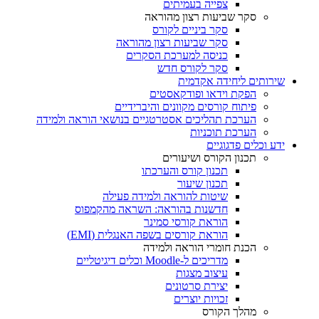
צפייה בעמיתים
סקר שביעות רצון מהוראה
סקר ביניים לקורס
סקר שביעות רצון מהוראה
כניסה למערכת הסקרים
סקר לקורס חדש
שירותים ליחידה אקדמית
הפקת וידאו ופודקאסטים
פיתוח קורסים מקוונים והיברידיים
הערכת תהליכים אסטרטגיים בנושאי הוראה ולמידה
הערכת תוכניות
ידע וכלים פדגוגיים
תכנון הקורס ושיעורים
תכנון קורס והערכתו
תכנון שיעור
שיטות להוראה ולמידה פעילה
חדשנות בהוראה: השראה מהקמפוס
הוראת קורסי סמינר
הוראת קורסים בשפה האנגלית (EMI)
הכנת חומרי הוראה ולמידה
מדריכים ל-Moodle וכלים דיגיטליים
עיצוב מצגות
יצירת סרטונים
זכויות יוצרים
מהלך הקורס