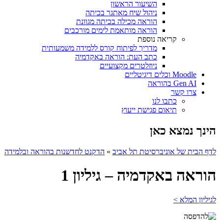
השיעור הראשון
ניהול שיח מאתגר בכיתה
הוראה מכילה בכיתה מגוונת
הוראה מותאמת לימים מורכבים
קריאה נוספת
מדריך לפיתוח קורס ללמידה משמעותית
כתב העת: הוראה באקדמיה
ניוזלטרים מקצועיים
Moodle וכלים דיגיטליים
Gen AI בהוראה
צרו קשר
כתבו לנו
תיאום פגישת ייעוץ
הינך נמצא כאן
לדף הבית של אוניברסיטת תל אביב
»
הדקנט לחדשנות בהוראה ובלמידה
הוראה באקדמיה – גיליון 1
לגיליון המלא >