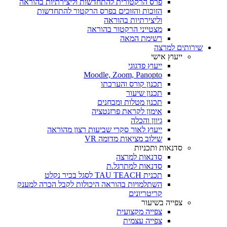
פרס הרקטורית להתחדשות וליצירתיות בהוראה
הזוכות והזוכים בפרס הרקטור להתחדשות
וליצירתיות בהוראה
מצטייני הרקטור בהוראה
רשימת המאה
שירותים למרצה
ייעוץ אישי
ייעוץ פדגוגי
Moodle, Zoom, Panopto
תכנון קורס והערכתו
תכנון שיעור
תכנון מטלות ומבחנים
אימון לקראת פרזנטציה
גיוון והכלה
ייעוץ לאור סקרי שביעות רצון מהוראה
שילוב מציאות מדומה VR
סדנאות ותכניות
סדנאות למרצה
סדנאות למתרגל.ת
תכנית TAU TEACH לסגל בכיר נקלט
השתלמויות בהוראה היכולות לקבל הכרה למענק
קריטריונים
צפייה בשיעור
צפייה מקצועית
צפייה עצמית