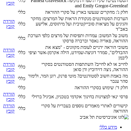
הסטודנטים? סקירת ספרות מקיפה Pamela Gravestock
כללי
קובץ
and Emily Gregor-Greenleaf
חלק ג': מחקרים שנעשו בארץ על סקרי ההוראה
כללי
הערכות הסטודנטים מנקודת הראות של המרצים: מחקר
הורדת
והגיגים על מציאות סובייקטיבית ועל מיתוסים, אלישע
כללי
קובץ
באב"ד
משוב על המשוב: עמדות ותפיסות של מרצים כלפי הערכת
כללי
ההוראה, פאדיה נאסר וברברה פרסקו
משובי הוראה ידניים לעומת מקוונים - "מצא את
הורדת
ההבדלים", סמדר דוניצה-שמידט, הילה אקרמן-אשר וציפי
כללי
קובץ
ליבמן
לחייב או לא לחייב? השתתפות הסטודנטים בסקרי
הורדת
כללי
ההוראה, ניצה דוידוביץ ודן סואן
קובץ
מה באמת חשוב לסטודנטים? מוטי פרנק, רונן המר, ולימור
הורדת
כללי
סהר ענבר
קובץ
חלק ד': שימוש בסקרי ההוראה
כללי
הורדת
פרסי ינאי למצוינות בחינוך אקדמי בטכניון, אביגיל ברזילי
כללי
קובץ
קישורים לאתרי מאמרים נוספים בעברית על סקרי
הורדת
כללי
ההוראה
קובץ
מידע כללי