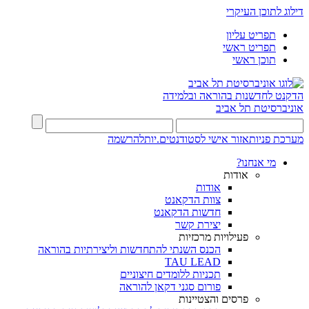
דילוג לתוכן העיקרי
תפריט עליון
תפריט ראשי
תוכן ראשי
הדקנט לחדשנות בהוראה ובלמידה
אוניברסיטת תל אביב
מערכת פניות
אזור אישי לסטודנטים.יות
להרשמה
מי אנחנו?
אודות
אודות
צוות הדקאנט
חדשות הדקאנט
יצירת קשר
פעילויות מרכזיות
הכנס השנתי להתחדשות וליצירתיות בהוראה
TAU LEAD
תכניות ללומדים חיצוניים
פורום סגני דקאן להוראה
פרסים והצטיינות