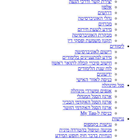
יצירת קשר ודרכי הגעה
אלפון
דרושים
נהלי האוניברסיטה
מכרזים
מידע לשעת חירום
מבקרת האוניברסיטה
תקנון משמעת ופסקי דין
לימודים
רישום לאוניברסיטה
מידע למתעניינים בלימודים
חישוב סיכויי קבלה לתואר ראשון
לוח שנת הלימודים
ידיעונים
כניסה לאזור האישי
סגל ומינהלה
אגפים ומשרדי מינהלה
ארגון הסגל המנהלי
ארגון הסגל האקדמי הבכיר
ארגון הסגל האקדמי הזוטר
כניסה ל-My Tau
נגישות
נגישות בקמפוס
מניעה וטיפול בהטרדה מינית
הנחיות בדבר חוק חופש המידע