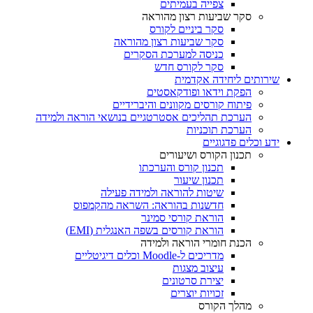
צפייה בעמיתים
סקר שביעות רצון מהוראה
סקר ביניים לקורס
סקר שביעות רצון מהוראה
כניסה למערכת הסקרים
סקר לקורס חדש
שירותים ליחידה אקדמית
הפקת וידאו ופודקאסטים
פיתוח קורסים מקוונים והיברידיים
הערכת תהליכים אסטרטגיים בנושאי הוראה ולמידה
הערכת תוכניות
ידע וכלים פדגוגיים
תכנון הקורס ושיעורים
תכנון קורס והערכתו
תכנון שיעור
שיטות להוראה ולמידה פעילה
חדשנות בהוראה: השראה מהקמפוס
הוראת קורסי סמינר
הוראת קורסים בשפה האנגלית (EMI)
הכנת חומרי הוראה ולמידה
מדריכים ל-Moodle וכלים דיגיטליים
עיצוב מצגות
יצירת סרטונים
זכויות יוצרים
מהלך הקורס