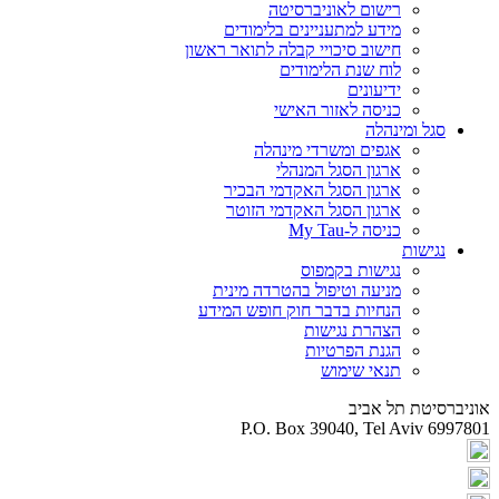
רישום לאוניברסיטה
מידע למתעניינים בלימודים
חישוב סיכויי קבלה לתואר ראשון
לוח שנת הלימודים
ידיעונים
כניסה לאזור האישי
סגל ומינהלה
אגפים ומשרדי מינהלה
ארגון הסגל המנהלי
ארגון הסגל האקדמי הבכיר
ארגון הסגל האקדמי הזוטר
כניסה ל-My Tau
נגישות
נגישות בקמפוס
מניעה וטיפול בהטרדה מינית
הנחיות בדבר חוק חופש המידע
הצהרת נגישות
הגנת הפרטיות
תנאי שימוש
אוניברסיטת תל אביב
P.O. Box 39040, Tel Aviv 6997801