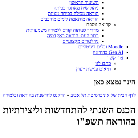
השיעור הראשון
ניהול שיח מאתגר בכיתה
הוראה מכילה בכיתה מגוונת
הוראה מותאמת לימים מורכבים
קריאה נוספת
מדריך לפיתוח קורס ללמידה משמעותית
כתב העת: הוראה באקדמיה
ניוזלטרים מקצועיים
Moodle וכלים דיגיטליים
Gen AI בהוראה
צרו קשר
כתבו לנו
תיאום פגישת ייעוץ
הינך נמצא כאן
לדף הבית של אוניברסיטת תל אביב
»
הדקנט לחדשנות בהוראה ובלמידה
הכנס השנתי להתחדשות וליצירתיות
בהוראה תשפ"ו