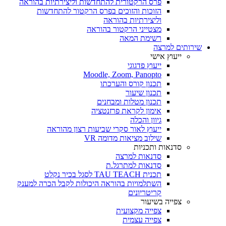
פרס הרקטורית להתחדשות וליצירתיות בהוראה
הזוכות והזוכים בפרס הרקטור להתחדשות
וליצירתיות בהוראה
מצטייני הרקטור בהוראה
רשימת המאה
שירותים למרצה
ייעוץ אישי
ייעוץ פדגוגי
Moodle, Zoom, Panopto
תכנון קורס והערכתו
תכנון שיעור
תכנון מטלות ומבחנים
אימון לקראת פרזנטציה
גיוון והכלה
ייעוץ לאור סקרי שביעות רצון מהוראה
שילוב מציאות מדומה VR
סדנאות ותכניות
סדנאות למרצה
סדנאות למתרגל.ת
תכנית TAU TEACH לסגל בכיר נקלט
השתלמויות בהוראה היכולות לקבל הכרה למענק
קריטריונים
צפייה בשיעור
צפייה מקצועית
צפייה עצמית