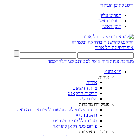
דילוג לתוכן העיקרי
תפריט עליון
תפריט ראשי
תוכן ראשי
הדקנט לחדשנות בהוראה ובלמידה
אוניברסיטת תל אביב
מערכת פניות
אזור אישי לסטודנטים.יות
להרשמה
מי אנחנו?
אודות
אודות
צוות הדקאנט
חדשות הדקאנט
יצירת קשר
פעילויות מרכזיות
הכנס השנתי להתחדשות וליצירתיות בהוראה
TAU LEAD
תכניות ללומדים חיצוניים
פורום סגני דקאן להוראה
פרסים והצטיינות