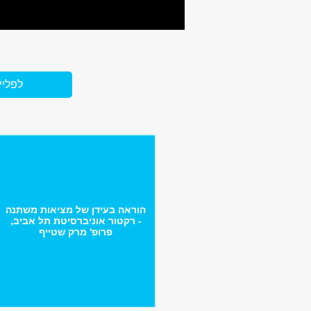
לפליי
הוראה בעידן של מציאות משתנה
- רקטור אוניברסיטת תל אביב,
פרופ' מרק שטייף