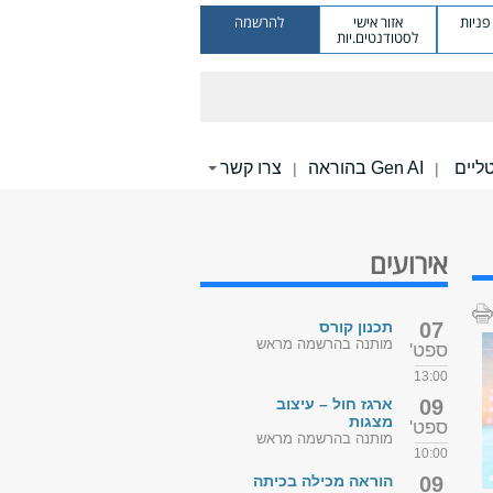
ניות
אזור אישי
להרשמה
לסטודנטים.יות
Gen AI בהוראה
צרו קשר
|
|
אירועים
07
תכנון קורס
מותנה בהרשמה מראש
ספט'
13:00
09
ארגז חול – עיצוב
מצגות
ספט'
מותנה בהרשמה מראש
10:00
09
הוראה מכילה בכיתה