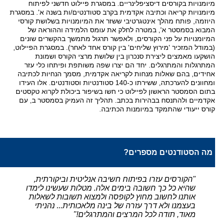
מיומנויות בקורסים דיסציפלינריים. במסגרת פיילוט חדשני לפיתוח
מיומנויות קריאה וכתיבה אקדמית בקרב סטודנטים/ות בשנה א'. במסגרת
היוזמה, פותח מהלך אינטגרטיבי ששזר את המיומנויות בשלושת קורסי
המבוא בסמסטר א', במטרה לחלק את עומס הלמידה וההוראה של
המיומנויות על פני הקורסים, ולאפשר תרגול מתמשך בהקשרים שונים
(במודל המזכיר 'מירוץ שליחים' בין קורס אחד לאחר). במסגרת הפיילוט,
הושקעו מאמצים ליצירת סנכרון בין שלושת מרצי הקורס ושמונת
המתרגלות והמתרגלים. יחד הם יצרו שפה משותפת ופיתחו כלי עזר
אחידים, בהם שאלות מנחות לקריאה אקדמית, מסמך הנחיות לכתיבה
ומחוונים להערכתה, ששירתו כ-140 סטודנטיות וסטודנטים. אלו העידו
בתום הסמסטר הראשון לפיילוט כי חשו בשיפור ביכולת לקרוא טקסטים
אקדמיים ולהתנסח בבהירות בכתב. תהליך זה העמיק בסמסטר ב, עם
קורס ייעודי שהתמקד במיומנות הכתיבה
.
מה הסטודנטים מספרים
?
"
הקורסים עזרו בפיתוח חשיבה אנליטית וביקורתית,
שהיא כל כך חשובה בימים אלה. מטלות שעשינו לימדו
אותנו לחשוב מחוץ לקופסה ולמצוא תשובות לשאלות
בעצמנו ולא דרך עזרה של בינה מלאכותית... נהניתי
מאוד, תודה לכל המרצים והמתרגלים
!"