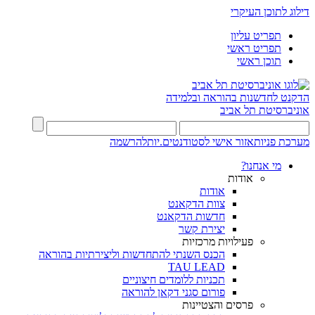
דילוג לתוכן העיקרי
תפריט עליון
תפריט ראשי
תוכן ראשי
הדקנט לחדשנות בהוראה ובלמידה
אוניברסיטת תל אביב
מערכת פניות
אזור אישי לסטודנטים.יות
להרשמה
מי אנחנו?
אודות
אודות
צוות הדקאנט
חדשות הדקאנט
יצירת קשר
פעילויות מרכזיות
הכנס השנתי להתחדשות וליצירתיות בהוראה
TAU LEAD
תכניות ללומדים חיצוניים
פורום סגני דקאן להוראה
פרסים והצטיינות