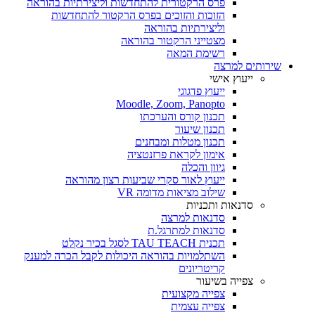
פרס הרקטורית להתחדשות וליצירתיות בהוראה
הזוכות והזוכים בפרס הרקטור להתחדשות
וליצירתיות בהוראה
מצטייני הרקטור בהוראה
רשימת המאה
שירותים למרצה
ייעוץ אישי
ייעוץ פדגוגי
Moodle, Zoom, Panopto
תכנון קורס והערכתו
תכנון שיעור
תכנון מטלות ומבחנים
אימון לקראת פרזנטציה
גיוון והכלה
ייעוץ לאור סקרי שביעות רצון מהוראה
שילוב מציאות מדומה VR
סדנאות ותכניות
סדנאות למרצה
סדנאות למתרגל.ת
תכנית TAU TEACH לסגל בכיר נקלט
השתלמויות בהוראה היכולות לקבל הכרה למענק
קריטריונים
צפייה בשיעור
צפייה מקצועית
צפייה עצמית