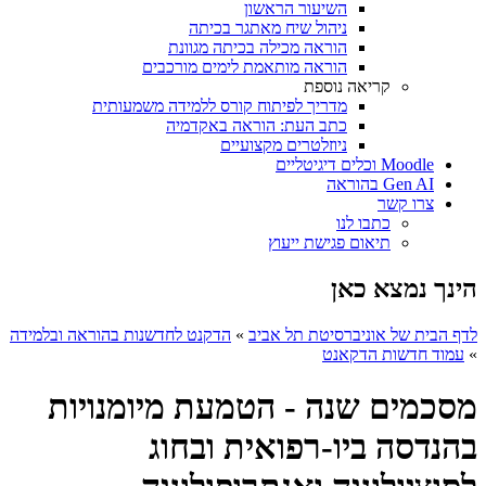
השיעור הראשון
ניהול שיח מאתגר בכיתה
הוראה מכילה בכיתה מגוונת
הוראה מותאמת לימים מורכבים
קריאה נוספת
מדריך לפיתוח קורס ללמידה משמעותית
כתב העת: הוראה באקדמיה
ניוזלטרים מקצועיים
Moodle וכלים דיגיטליים
Gen AI בהוראה
צרו קשר
כתבו לנו
תיאום פגישת ייעוץ
הינך נמצא כאן
לדף הבית של אוניברסיטת תל אביב
»
הדקנט לחדשנות בהוראה ובלמידה
»
עמוד חדשות הדקאנט
מסכמים שנה - הטמעת מיומנויות
בהנדסה ביו-רפואית ובחוג