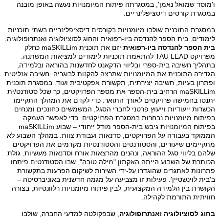
ו'מוסד שמואל נאמן', במסגרתה פיתוח המיומנויות נעשה באופן מובנה
במסגרת קורסים דיסציפלינריים
.
במסגרת התוכנית שולבו מיומנויות בקורסים דיסציפלינריים בשתי תוכניות
לימודים: בית הספר להנדסה ביו-רפואית והחוג לסוציולוגיה ואנתרופולוגיה.
בית הספר להנדסה ביו-רפואית
יזם את תוכנית
maSKILLim
כחלק
מפרויקט
TAU LEAD
להתאמת תוכניות לימודים למציאות המשתנה.
בתהליך חשיבה בית-ספרי ובליווי הדקאנט לחדשנות בהוראה ובלמידה,
הגדירה התוכנית את המיומנויות שתרצה להקנות לבוגריה: חשיבה אנליטית
ופתרון בעיות, חשיבה יצירתית, תקשורת אפקטיבית ועוד. במסגרת תוכנית
maSKILLim
הרחיב בית-הספר את מספר הפרויקטים, כך שכל סטודנט/ית
יתנסו בחמישה פרויקטים לאורך התואר. כדי לקדם את המהלך התקיימו
הכשרות ייעודיות וייעוץ פרטני לחברי הסגל, המשמשים כחונכים ומנחים
בפיתוח מיומנויות נבחרות במסגרת הפרויקטים. כדי לאפשר העמקה
בפיתוח המיומנויות גיבש בית-הספר מודל ייחודי – שבוע
maSKILLim
הממוקד בעבודה על הפרויקטים, סדנאות ועבודת צוות. במהלך השבוע לא
מתקיימים שיעורים, והסטודנטים והסטודנטיות מקדמים את הפרויקטים
שלהם בליווי סגל ההוראה, ונהנים מהרצאות אורח וסדנאות מעשיות. גולת
הכותרת של השבוע הייתה האקתון "מילה טובה", שבו הסטודנטים פיתחו
פתרונות לאתגרים שהוגדרו על-ידי השירות לשיקום הפרעות בתקשורת
ב'בית לוינשטיין'. פעילות זו מצביעה על מגמה חדשנית באוניברסיטה –
הקושרת בין הלמידה המקצועית, לבין פיתוח מיומנויות רלוונטיות, בצורה
חוויתית התורמת לקהילה
.
בחוג לסוציולוגיה ואנתרופולוגיה
, שבפקולטה למדעי החברה, שולבו