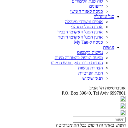
לוח שנת הלימודים
ידיעונים
כניסה לאזור האישי
סגל ומינהלה
אגפים ומשרדי מינהלה
ארגון הסגל המנהלי
ארגון הסגל האקדמי הבכיר
ארגון הסגל האקדמי הזוטר
כניסה ל-My Tau
נגישות
נגישות בקמפוס
מניעה וטיפול בהטרדה מינית
הנחיות בדבר חוק חופש המידע
הצהרת נגישות
הגנת הפרטיות
תנאי שימוש
אוניברסיטת תל אביב
P.O. Box 39040, Tel Aviv 6997801
חיפוש באתר זה
חיפוש בכל האוניברסיטה