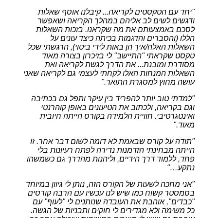
"
יחד עם הטקסטים לקריאה... קיבלנו אוסף שאלות
ודגשים לשים לב אליהם במהלך הקריאה ושאפשר
לסכם באמצעותם את מה שקראנו. בזכות השאלות
הללו (והסברים והדגמות בכיתה כיצד עונים על
השאלות האלה/איך הן באות לידי ביטוי), הרגשתי שכל
טקסט שקראתי "התיישב" לי בזיכרון בצורה מאוד
מסודרת ומובנת... את הדרך לגשת לקריאה ואת
השאלות המנחות האלו לקחתי לעצמי גם לקריאה שאני
עושה מחוץ למסגרת התואר
."
"
למדתי טוב יותר להפריד בין עיקר ותפל גם בכתיבה
וגם בקריאה, ולכתוב את הטיעונים באופן קוהרנטי
ואינטגרטיבי. חוויית הלמידה בקורס הייתה חיובית
מאוד
."
"
תודה על קורס שבאמת לא דומה לשום דבר אחר. זו
הייתה מבחינתי הזדמנות נדירה לפתח רעיונות בלי
פחד, ללמוד דרך הידיים, וליהנות מהדרך גם כשמשהו
נתקע
…"
"
אני מחכה לשעות של הקורס הזה, נותן לי גיוון במיוחד
בסמסטר קשוח כמו שיש לנו עכשיו עם הרבה קורסים
"כבדים", אוהבת את העובדה שנותנים לי "לעוף" עם
כל משימה ולא מגדירים לי חוקים ותבניות של הגשה.