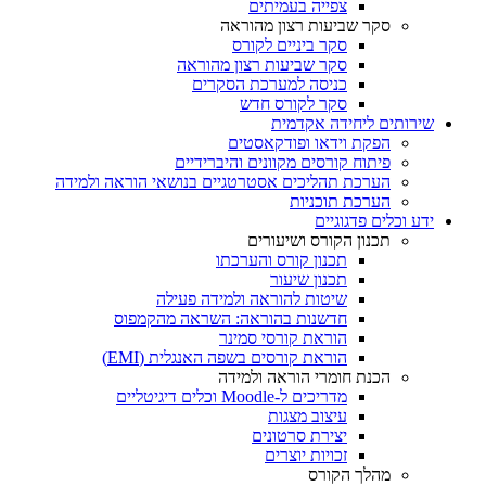
צפייה בעמיתים
סקר שביעות רצון מהוראה
סקר ביניים לקורס
סקר שביעות רצון מהוראה
כניסה למערכת הסקרים
סקר לקורס חדש
שירותים ליחידה אקדמית
הפקת וידאו ופודקאסטים
פיתוח קורסים מקוונים והיברידיים
הערכת תהליכים אסטרטגיים בנושאי הוראה ולמידה
הערכת תוכניות
ידע וכלים פדגוגיים
תכנון הקורס ושיעורים
תכנון קורס והערכתו
תכנון שיעור
שיטות להוראה ולמידה פעילה
חדשנות בהוראה: השראה מהקמפוס
הוראת קורסי סמינר
הוראת קורסים בשפה האנגלית (EMI)
הכנת חומרי הוראה ולמידה
מדריכים ל-Moodle וכלים דיגיטליים
עיצוב מצגות
יצירת סרטונים
זכויות יוצרים
מהלך הקורס