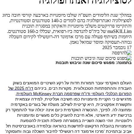
לסוציולוגיה ואנתרופולוגיה
במהלך שנת הלימודים תשפ"ה שולבו מיומנויות בארבעה קורסי חובה בחוג
לסוציולוגיה ואנתרופולוגיה בהם לומדים כ-140 סטודנטים וסטודנטיות,
והתקיימו פרויקטים משלבי מיומנויות והאקתון במסגרת תוכנית
maSKILLim של ביה''ס להנדסה ביו-רפואית, שכללו כ-160 סטודנטים.
היוזמות בשיתוף פעולה עם מרכז אדמונד דה-רוטשילד לקידום השכלה
גבוהה-תעסוקה ומוסד שמואל נאמן.
17 נובמבר 2025
בתמונה: מפגש סיכום שנה וגיבוש תובנות
העולם האקדמי עובר תמורות חדות על רקע השינויים המואצים בשוק
העבודה וההתפתחות הטכנולוגית. מקורות רבים, ביניהם
דו"ח 2025 של
הפורום הכלכלי העולמי ודו"ח שפרסמה חברת
McKinsey
העולמית
,
מדגישים כי הקניית מיומנויות כמו חשיבה אנליטית, למידה עצמאית
ותקשורת אפקטיבית, היא קריטית לשילוב מוצלח של בוגרים באקדמיה
ומחוצה לה. לפיכך, ההכשרה האקדמית כיום אינה יכולה עוד להתמקד רק
ברכישת ידע תיאורטי, אלא חייבת להעניק כלים מעשיים ומיומנויות
רלוונטיות. זוהי השנה השנייה במסגרתה פועלת תוכנית
להטמעת
מיומנויות
בהובלת הדקאנט לחדשנות בהוראה ובלמידה באוניברסיטת תל
אביב ובתמיכת 'מרכז אדמונד דה רוטשילד לחיבור השכלה גבוה ותעסוקה'