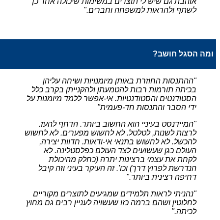
אוהבת גם שיש לי תוצרים במשימות שיכולה אחר כך
לשתף ולהראות למשפחה וחברים
."
ומה הסגל חושב
?
"
ההתנסות החוזרת באותן מיומנויות ושיחה עליהן
בכיתה תורמות רבות להטמעתן ולהקנייתן בקרב כלל
הסטודנטים והסטודנטיות. אי-אפשר ללמד מיומנות על
ידי הסבר והתנסות חד-פעמית
"
"
המיידנסט בעיניי הוא החשוב ביותר. הדחף להעז.
לרצות לשנות, לטלטל. לא לחשוש מפערים. לא לחשוש
להכשל. לא לחשוש בתנאי אי-ודאות. חדוות יצירה,
העולם כגן שעשועים לצד העולם כפלסטלינה. לא
לקחת את עצמי ברצינות יתרה (כחלק מהיכולת
הנדרשת לפרוץ דרך) וכו'. זה העיקר בעיני וזה קיבל
דחיפה רצינית ביותר
."
"
נהניתי לראות תלמידים שמגיעים לתוצרים מקוריים
לחלוטין ושהם ברמה כזו שעשויה לעניין רבים גם מחוץ
לכיתה
."