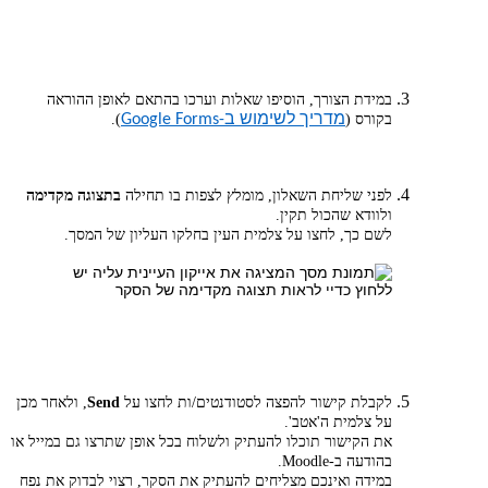
במידת הצורך, הוסיפו שאלות וערכו בהתאם לאופן ההוראה
בקורס (
מדריך לשימוש ב-Google Forms
).
לפני שליחת השאלון, מומלץ לצפות בו תחילה
בתצוגה מקדימה
ולוודא שהכול תקין.
לשם כך, לחצו על צלמית העין בחלקו העליון של המסך.
לקבלת קישור להפצה לסטודנטים/ות לחצו על
Send
, ולאחר מכן
על צלמית ה'אטב'.
את הקישור תוכלו להעתיק ולשלוח בכל אופן שתרצו גם במייל או
בהודעה ב-Moodle.
במידה ואינכם מצליחים להעתיק את הסקר, רצוי לבדוק את נפח