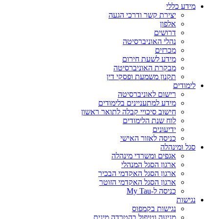
מידע כללי
יצירת קשר ודרכי הגעה
אלפון
דרושים
נהלי האוניברסיטה
מכרזים
מידע לשעת חירום
מבקרת האוניברסיטה
תקנון משמעת ופסקי דין
לימודים
רישום לאוניברסיטה
מידע למתעניינים בלימודים
חישוב סיכויי קבלה לתואר ראשון
לוח שנת הלימודים
ידיעונים
כניסה לאזור האישי
סגל ומינהלה
אגפים ומשרדי מינהלה
ארגון הסגל המנהלי
ארגון הסגל האקדמי הבכיר
ארגון הסגל האקדמי הזוטר
כניסה ל-My Tau
נגישות
נגישות בקמפוס
מניעה וטיפול בהטרדה מינית