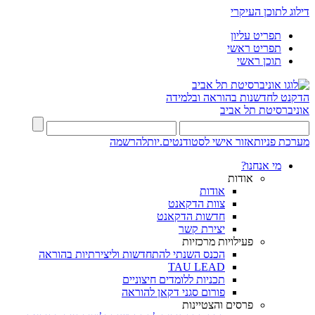
דילוג לתוכן העיקרי
תפריט עליון
תפריט ראשי
תוכן ראשי
הדקנט לחדשנות בהוראה ובלמידה
אוניברסיטת תל אביב
מערכת פניות
אזור אישי לסטודנטים.יות
להרשמה
מי אנחנו?
אודות
אודות
צוות הדקאנט
חדשות הדקאנט
יצירת קשר
פעילויות מרכזיות
הכנס השנתי להתחדשות וליצירתיות בהוראה
TAU LEAD
תכניות ללומדים חיצוניים
פורום סגני דקאן להוראה
פרסים והצטיינות