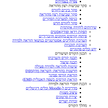
צפייה בעמיתים
סקר שביעות רצון מהוראה
סקר ביניים לקורס
סקר שביעות רצון מהוראה
כניסה למערכת הסקרים
סקר לקורס חדש
שירותים ליחידה אקדמית
הפקת וידאו ופודקאסטים
פיתוח קורסים מקוונים והיברידיים
הערכת תהליכים אסטרטגיים בנושאי הוראה ולמידה
הערכת תוכניות
ידע וכלים פדגוגיים
תכנון הקורס ושיעורים
תכנון קורס והערכתו
תכנון שיעור
שיטות להוראה ולמידה פעילה
חדשנות בהוראה: השראה מהקמפוס
הוראת קורסי סמינר
הוראת קורסים בשפה האנגלית (EMI)
הכנת חומרי הוראה ולמידה
מדריכים ל-Moodle וכלים דיגיטליים
עיצוב מצגות
יצירת סרטונים
זכויות יוצרים
מהלך הקורס