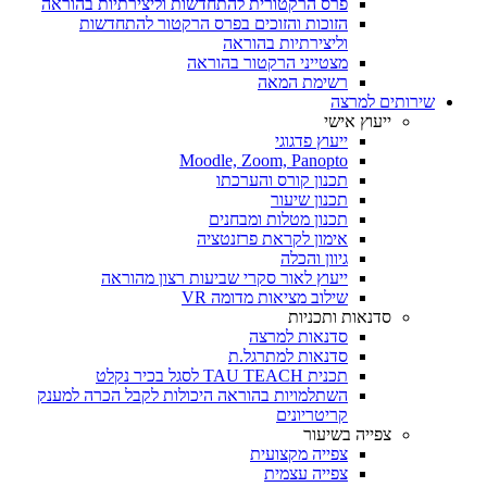
פרס הרקטורית להתחדשות וליצירתיות בהוראה
הזוכות והזוכים בפרס הרקטור להתחדשות
וליצירתיות בהוראה
מצטייני הרקטור בהוראה
רשימת המאה
שירותים למרצה
ייעוץ אישי
ייעוץ פדגוגי
Moodle, Zoom, Panopto
תכנון קורס והערכתו
תכנון שיעור
תכנון מטלות ומבחנים
אימון לקראת פרזנטציה
גיוון והכלה
ייעוץ לאור סקרי שביעות רצון מהוראה
שילוב מציאות מדומה VR
סדנאות ותכניות
סדנאות למרצה
סדנאות למתרגל.ת
תכנית TAU TEACH לסגל בכיר נקלט
השתלמויות בהוראה היכולות לקבל הכרה למענק
קריטריונים
צפייה בשיעור
צפייה מקצועית
צפייה עצמית