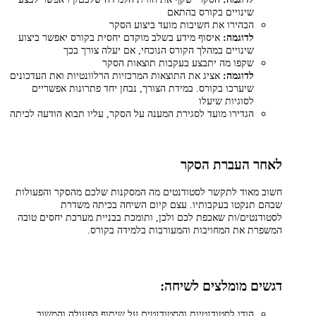
שינויים בקורס בהתאם
הבהירו את חשיבות מועד ביצוע הסקר
לדוגמה:
איסוף מידע בשלב מוקדם יחסית בקורס יאפשר ביצוע
שינויים במהלך הקורס הנוכחי, אם יעלה צורך בכך
שקפו מה יתבצע בעקבות תוצאות הסקר
לדוגמה:
אציג את התוצאות המרכזיות הרלוונטיות ואת העדכונים
שיערכו בקורס. במידת הצורך, נבחן יחד פתרונות אפשריים
לסוגיות שיעלו
הגדירו מועד לסגירת המענה על הסקר, עליו תבוא הודעה לכיתה
לאחר העברת הסקר
חשוב מאוד לתקשר לסטודנטים מה המסקנות שלכם מהסקר והפעולות
שבהם תנקטו בעקבותיו. עצם קיום השיחה בכיתה משדרת
לסטודנטים/ות שאכפת לכם ולכן, ותומכת בבניית מערכת יחסים טובה
המשפרת את המחויבות והמעורבות בלמידה בקורס.
דגשים מומלצים לשיחה:
הודו לסטודנטיות והסטודנטים על שיתוף הפעולה והמשוב