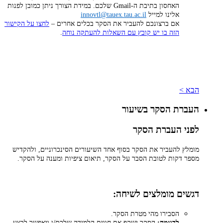
האחסון בתיבת ה-Gmail שלכם. במידת הצורך ניתן כמובן לפנות
אלינו למייל
innovtl@tauex.tau.ac.il
אם ברצונכם להעביר את הסקר בכלים אחרים –
לחצו על הקישור
הזה בו יש קובץ עם השאלות להעתקה נוחה
.
הבא >
העברת הסקר בשיעור
לפני העברת הסקר
מומלץ להעביר את הסקר בסוף אחד השיעורים הסינכרוניים, ולהקדיש
מספר דקות לטובת הסבר על הסקר, תיאום ציפיות ומענה על הסקר.
דגשים מומלצים לשיחה:
הסבירו מהי מטרת הסקר.
לדוגמה:
הסקר ישקף את חווית הלמידה שלכם/ן ויאפשר לבצע