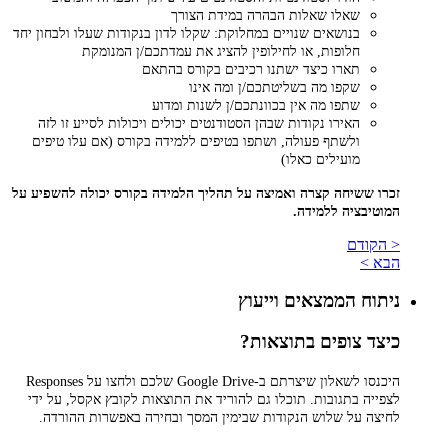
שאלו שאלות הבהרה במידת הצורך
בנושאים שנויים במחלוקת: שקלו לדון בנקודות שעלו ולבחון יחד
חלופות, או לחילופין להציג את עמדתכם/ן המנומקת
תארו כיצד ישתנו רכיבים בקורס בהתאם
שקפו מה בשליטתכם/ן ומה אינו
שתפו מה אין בכוונתכם/ן לשנות ומדוע
האירו נקודות שבהן הסטודנטים יכולים ויכולות לסייע זו לזה
ולשתף פעולה, ושתפו בטיפים ללמידה בקורס (אם עלו טיפים
מועילים כאלו)
זכרו ששיחה קצרה ואמיצה על תהליך הלמידה בקורס יכולה להשפיע על
המוטיבציה ללמידה.
< הקודם
הבא >
ניתוח הממצאים וייעוץ
כיצד צופים בתוצאות?
היכנסו לשאלון שיצרתם ב-Google Drive שלכם ולחצו על Responses
לצפייה בתגובות. תוכלו גם להוריד את התוצאות לקובץ אקסל, על ידי
לחיצה על שלוש הנקודות שבימין המסך ובחירה באפשרות ההורדה.