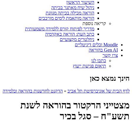
השיעור הראשון
ניהול שיח מאתגר בכיתה
הוראה מכילה בכיתה מגוונת
הוראה מותאמת לימים מורכבים
קריאה נוספת
מדריך לפיתוח קורס ללמידה משמעותית
כתב העת: הוראה באקדמיה
ניוזלטרים מקצועיים
Moodle וכלים דיגיטליים
Gen AI בהוראה
צרו קשר
כתבו לנו
תיאום פגישת ייעוץ
הינך נמצא כאן
לדף הבית של אוניברסיטת תל אביב
»
הדקנט לחדשנות בהוראה ובלמידה
מצטייני הרקטור בהוראה לשנת
תשע"ח – סגל בכיר