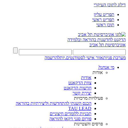
דילוג לתוכן העיקרי
תפריט עליון
תפריט ראשי
תוכן ראשי
הדקנט לחדשנות בהוראה ובלמידה
אוניברסיטת תל אביב
מערכת פניות
אזור אישי לסטודנטים.יות
להרשמה
מי אנחנו?
אודות
אודות
צוות הדקאנט
חדשות הדקאנט
יצירת קשר
פעילויות מרכזיות
הכנס השנתי להתחדשות וליצירתיות בהוראה
TAU LEAD
תכניות ללומדים חיצוניים
פורום סגני דקאן להוראה
פרסים והצטיינות