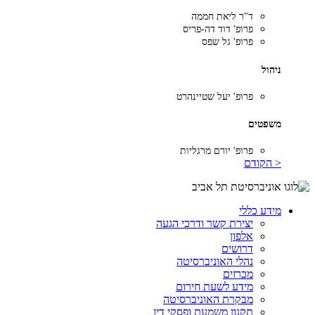
ד"ר ליאת חממה
פרופ' דוד דה-פריס
פרופ' גל שפס
ניהול
פרופ' יעל שטיינהרט
משפטים
פרופ' יורם מרגליות
< הקודם
מידע כללי
יצירת קשר ודרכי הגעה
אלפון
דרושים
נהלי האוניברסיטה
מכרזים
מידע לשעת חירום
מבקרת האוניברסיטה
תקנון משמעת ופסקי דין