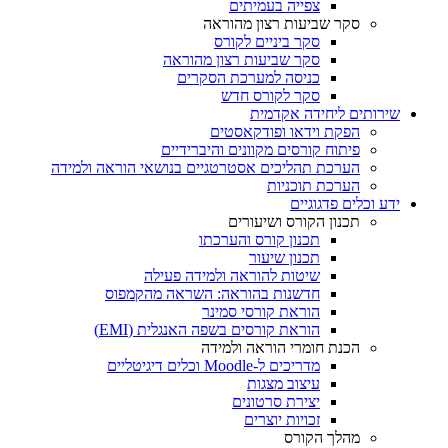
צפייה בעמיתים
סקר שביעות רצון מהוראה
סקר ביניים לקורס
סקר שביעות רצון מהוראה
כניסה למערכת הסקרים
סקר לקורס חדש
שירותים ליחידה אקדמית
הפקת וידאו ופודקאסטים
פיתוח קורסים מקוונים והיברידיים
הערכת תהליכים אסטרטגיים בנושאי הוראה ולמידה
הערכת תוכניות
ידע וכלים פדגוגיים
תכנון הקורס ושיעורים
תכנון קורס והערכתו
תכנון שיעור
שיטות להוראה ולמידה פעילה
חדשנות בהוראה: השראה מהקמפוס
הוראת קורסי סמינר
הוראת קורסים בשפה האנגלית (EMI)
הכנת חומרי הוראה ולמידה
מדריכים ל-Moodle וכלים דיגיטליים
עיצוב מצגות
יצירת סרטונים
זכויות יוצרים
מהלך הקורס