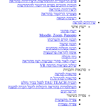
פרס הרקטורית להתחדשות וליצירתיות בהוראה
הזוכות והזוכים בפרס הרקטור להתחדשות
וליצירתיות בהוראה
מצטייני הרקטור בהוראה
רשימת המאה
שירותים למרצה
ייעוץ אישי
ייעוץ פדגוגי
Moodle, Zoom, Panopto
תכנון קורס והערכתו
תכנון שיעור
תכנון מטלות ומבחנים
אימון לקראת פרזנטציה
גיוון והכלה
ייעוץ לאור סקרי שביעות רצון מהוראה
שילוב מציאות מדומה VR
סדנאות ותכניות
סדנאות למרצה
סדנאות למתרגל.ת
תכנית TAU TEACH לסגל בכיר נקלט
השתלמויות בהוראה היכולות לקבל הכרה למענק
קריטריונים
צפייה בשיעור
צפייה מקצועית
צפייה עצמית