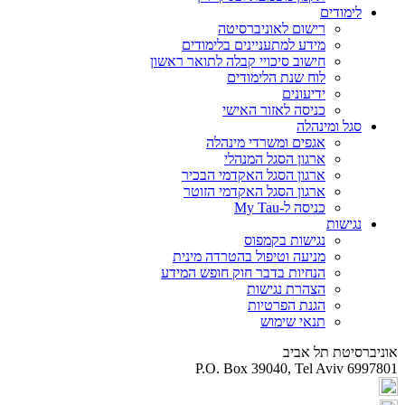
לימודים
רישום לאוניברסיטה
מידע למתעניינים בלימודים
חישוב סיכויי קבלה לתואר ראשון
לוח שנת הלימודים
ידיעונים
כניסה לאזור האישי
סגל ומינהלה
אגפים ומשרדי מינהלה
ארגון הסגל המנהלי
ארגון הסגל האקדמי הבכיר
ארגון הסגל האקדמי הזוטר
כניסה ל-My Tau
נגישות
נגישות בקמפוס
מניעה וטיפול בהטרדה מינית
הנחיות בדבר חוק חופש המידע
הצהרת נגישות
הגנת הפרטיות
תנאי שימוש
אוניברסיטת תל אביב
P.O. Box 39040, Tel Aviv 6997801