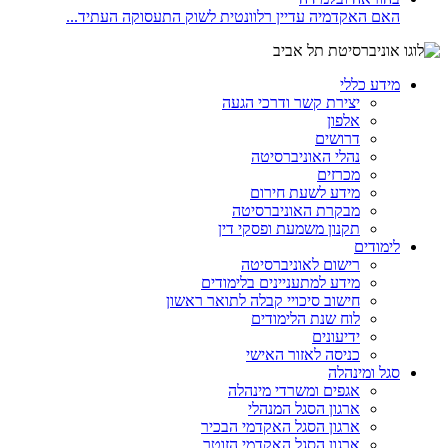
האם האקדמיה עדיין רלוונטית לשוק התעסוקה העתיד...
מידע כללי
יצירת קשר ודרכי הגעה
אלפון
דרושים
נהלי האוניברסיטה
מכרזים
מידע לשעת חירום
מבקרת האוניברסיטה
תקנון משמעת ופסקי דין
לימודים
רישום לאוניברסיטה
מידע למתעניינים בלימודים
חישוב סיכויי קבלה לתואר ראשון
לוח שנת הלימודים
ידיעונים
כניסה לאזור האישי
סגל ומינהלה
אגפים ומשרדי מינהלה
ארגון הסגל המנהלי
ארגון הסגל האקדמי הבכיר
ארגון הסגל האקדמי הזוטר