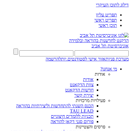
דילוג לתוכן העיקרי
תפריט עליון
תפריט ראשי
תוכן ראשי
הדקנט לחדשנות בהוראה ובלמידה
אוניברסיטת תל אביב
מערכת פניות
אזור אישי לסטודנטים.יות
להרשמה
מי אנחנו?
אודות
אודות
צוות הדקאנט
חדשות הדקאנט
יצירת קשר
פעילויות מרכזיות
הכנס השנתי להתחדשות וליצירתיות בהוראה
TAU LEAD
תכניות ללומדים חיצוניים
פורום סגני דקאן להוראה
פרסים והצטיינות