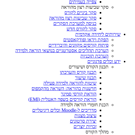
צפייה בעמיתים
סקר שביעות רצון מהוראה
סקר ביניים לקורס
סקר שביעות רצון מהוראה
כניסה למערכת הסקרים
סקר לקורס חדש
שירותים ליחידה אקדמית
הפקת וידאו ופודקאסטים
פיתוח קורסים מקוונים והיברידיים
הערכת תהליכים אסטרטגיים בנושאי הוראה ולמידה
הערכת תוכניות
ידע וכלים פדגוגיים
תכנון הקורס ושיעורים
תכנון קורס והערכתו
תכנון שיעור
שיטות להוראה ולמידה פעילה
חדשנות בהוראה: השראה מהקמפוס
הוראת קורסי סמינר
הוראת קורסים בשפה האנגלית (EMI)
הכנת חומרי הוראה ולמידה
מדריכים ל-Moodle וכלים דיגיטליים
עיצוב מצגות
יצירת סרטונים
זכויות יוצרים
מהלך הקורס