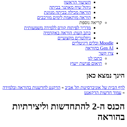
השיעור הראשון
ניהול שיח מאתגר בכיתה
הוראה מכילה בכיתה מגוונת
הוראה מותאמת לימים מורכבים
קריאה נוספת
מדריך לפיתוח קורס ללמידה משמעותית
כתב העת: הוראה באקדמיה
ניוזלטרים מקצועיים
Moodle וכלים דיגיטליים
Gen AI בהוראה
צרו קשר
כתבו לנו
תיאום פגישת ייעוץ
הינך נמצא כאן
לדף הבית של אוניברסיטת תל אביב
»
הדקנט לחדשנות בהוראה ובלמידה
»
עמוד חדשות הדקאנט
הכנס ה-2 להתחדשות וליצירתיות
בהוראה