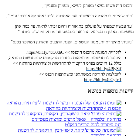
"הכנס היה פשוט נפלא! מאורגן לעילא, מעמיק ומעניין",
"כנס שהייתי בו מהדקה הראשונה ועד האחרונה ולרגע אחד לא איבדתי עניין",
"עד עכשיו שמעתי על פועלכן בתיאוריה והיום זכיתי לראות עד כמה אתן
משפיעות באופן דרמטי על ההוראה בקמפוס וזה מרתק ומרשים ביותר."
"נהניתי מהיצירתיות, מגוון הנושאים, הצגת התכנים והארגון המוקפד בכנס"
לגלריית תמונות מהכנס היכנסו >>
https://bit.ly/4cQ0diC
היכנסו להתרשמות מדוגמאות נבחרות מהקמפוס להתחדשות בהוראה,
כולל 12 הזוכים בפרס הרקטור להתחדשות וליצירתיות בהוראה >>
https://bit.ly/4f9yStf
להמלצות להוראה ממשתתפי ומשתתפות הכנס >>
https://bit.ly/4bOgbs1
ידיעות נוספות בנושא
הכנס ה-4 להתחדשות וליצירתיות בהוראה
כנס קיסריה לסגל הבכיר הנקלט