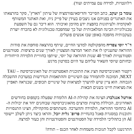
רלוונטיות, למידה עם עמיתים ועוד).
עומר בן יעקב
, כתב הסייבר והדיסאינפורמציה של עיתון "הארץ", סקר בהרצאתו
את האתגרים בפניהם אנו ניצבים בעידן של פייק ניוז, ואת האתגר המשותף
לאקדמיה ולעיתונות בהפצת ידע מהימן ואיכותי. הוא דיבר גם על השפעת
טכנולוגיית הבינה המלאכותית ועל כך שמהפכה טכנולוגית לא בהכרח יוצרת
בעקבותיה מהפכה באופן שבו אנשים פועלים.
ד"ר יוסי צפדיה
מהפקולטה למדעי החיים, שיתף בהרצאה סוחפת את סודות
ההוראה שהעניקו לו את תואר המרצה המצטיין לאורך שנים ברציפות. סטודנטים
וסטודנטיות לאורך 40 שנות ההוראה של יוסי, שיתפו בחוויית הלמידה הייחודית
ובחותם שיוסי השאיר עליהם עד היום בסרטון מרגש.
רקטור האוניברסיטה הציג את התוכנית האסטרטגית של האוניברסיטה – TAU
NEXT, המוכנה להתמודד עם השינויים וההתאמות הנדרשות במערכת ההשכלה
הגבוהה. הוא ציין שיש להיערך למציאות של שינויים תכופים, שכנראה תאפיין
את מציאות חיינו בשנים הבאות.
אורטל אנגלברג
הציגה את קהילת ה-AI הלומדת שפעלה בקמפוס בחודשים
האחרונים, הכוללת מרצות ומרצים מהאוניברסיטה שבוחנים יחד את יכולות ה-
AI בתחומי ההוראה, הלמידה וההערכה. משתתפים מהקהילה, הציגו התנסויות
ותובנות במסגרת פאנל בהנחיית
פרופ' גלית יובל
, והראו כיצד ניתן לשלב יישומי
AI הן בתהליכי הלמידה של הסטודנטים והסטודנטיות והן כעזר למרצה.
התרגשנו לקבל תגובות משמחות לאחר הכנס – תודה!