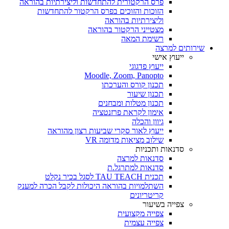
פרס הרקטורית להתחדשות וליצירתיות בהוראה
הזוכות והזוכים בפרס הרקטור להתחדשות
וליצירתיות בהוראה
מצטייני הרקטור בהוראה
רשימת המאה
שירותים למרצה
ייעוץ אישי
ייעוץ פדגוגי
Moodle, Zoom, Panopto
תכנון קורס והערכתו
תכנון שיעור
תכנון מטלות ומבחנים
אימון לקראת פרזנטציה
גיוון והכלה
ייעוץ לאור סקרי שביעות רצון מהוראה
שילוב מציאות מדומה VR
סדנאות ותכניות
סדנאות למרצה
סדנאות למתרגל.ת
תכנית TAU TEACH לסגל בכיר נקלט
השתלמויות בהוראה היכולות לקבל הכרה למענק
קריטריונים
צפייה בשיעור
צפייה מקצועית
צפייה עצמית