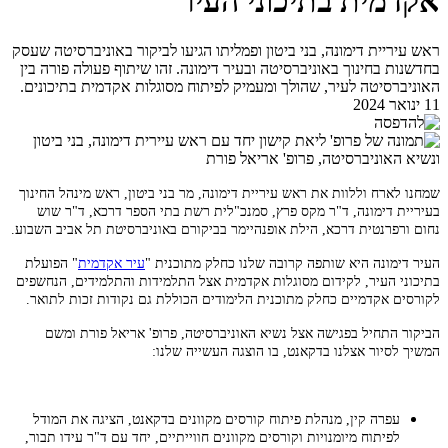
אקדמית בתיכוני העיר
ראש עיריית דימונה, בני ביטון ופמליתו הגיעו לביקור באוניברסיטה שעסק
בחדשנות בחינוך באוניברסיטה ובעיר דימונה. זהו שיתוף פעולה פורה בין
האוניברסיטה לעיר, שהולך ומעמיק לפיתוח מסוגלות אקדמית בתיכונים.
11 ינואר 2024
שמחנו לארח וללוות את ראש עיריית דימונה, מר בני ביטון, ראש מינהל החינוך
בעיריית דימונה, ד"ר מקס פרץ, סמנכ"לית רשת בתי הספר דרכא, ד"ר שוש
נחום ורפרנטית דרכא, הילת אופנהיימר בביקורם באוניברסיטת תל אביב השבוע.
העיר דימונה היא שותפה קרובה שלנו כחלק מתוכנית "
עיר אקדמית
" הפועלת
בתיכוני העיר, לקידום מסוגלות אקדמית אצל התלמידות והתלמידים, הנחשפים
לקורסים אקדמיים כחלק מתוכנית הלימודים הכוללת גם נקודות זכות לתואר.
הביקור התחיל בפגישה אצל נשיא האוניברסיטה, פרופ' אריאל פורת ומשם
המשיך לסיור אצלנו בדקאנט, בו הוצגה העשייה שלנו:
עפרה קין, מנהלת פיתוח קורסים מקוונים בדקאנט, הציגה את המודל
לפיתוח מיומנויות וקורסים מקוונים חווייתיים, יחד עם ד"ר עידו תבור,