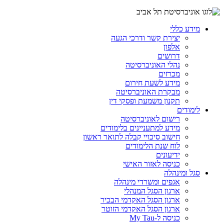
מידע כללי
יצירת קשר ודרכי הגעה
אלפון
דרושים
נהלי האוניברסיטה
מכרזים
מידע לשעת חירום
מבקרת האוניברסיטה
תקנון משמעת ופסקי דין
לימודים
רישום לאוניברסיטה
מידע למתעניינים בלימודים
חישוב סיכויי קבלה לתואר ראשון
לוח שנת הלימודים
ידיעונים
כניסה לאזור האישי
סגל ומינהלה
אגפים ומשרדי מינהלה
ארגון הסגל המנהלי
ארגון הסגל האקדמי הבכיר
ארגון הסגל האקדמי הזוטר
כניסה ל-My Tau