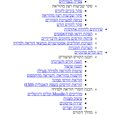
צפייה בעמיתים
סקר שביעות רצון מהוראה
סקר ביניים לקורס
סקר שביעות רצון מהוראה
כניסה למערכת הסקרים
סקר לקורס חדש
שירותים ליחידה אקדמית
הפקת וידאו ופודקאסטים
פיתוח קורסים מקוונים והיברידיים
הערכת תהליכים אסטרטגיים בנושאי הוראה ולמידה
הערכת תוכניות
ידע וכלים פדגוגיים
תכנון הקורס ושיעורים
תכנון קורס והערכתו
תכנון שיעור
שיטות להוראה ולמידה פעילה
חדשנות בהוראה: השראה מהקמפוס
הוראת קורסי סמינר
הוראת קורסים בשפה האנגלית (EMI)
הכנת חומרי הוראה ולמידה
מדריכים ל-Moodle וכלים דיגיטליים
עיצוב מצגות
יצירת סרטונים
זכויות יוצרים
מהלך הקורס