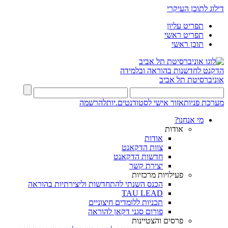
דילוג לתוכן העיקרי
תפריט עליון
תפריט ראשי
תוכן ראשי
הדקנט לחדשנות בהוראה ובלמידה
אוניברסיטת תל אביב
מערכת פניות
אזור אישי לסטודנטים.יות
להרשמה
מי אנחנו?
אודות
אודות
צוות הדקאנט
חדשות הדקאנט
יצירת קשר
פעילויות מרכזיות
הכנס השנתי להתחדשות וליצירתיות בהוראה
TAU LEAD
תכניות ללומדים חיצוניים
פורום סגני דקאן להוראה
פרסים והצטיינות