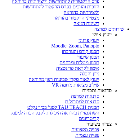
פרס הרקטורית להתחדשות וליצירתיות בהוראה
הזוכות והזוכים בפרס הרקטור להתחדשות
וליצירתיות בהוראה
מצטייני הרקטור בהוראה
רשימת המאה
שירותים למרצה
ייעוץ אישי
ייעוץ פדגוגי
Moodle, Zoom, Panopto
תכנון קורס והערכתו
תכנון שיעור
תכנון מטלות ומבחנים
אימון לקראת פרזנטציה
גיוון והכלה
ייעוץ לאור סקרי שביעות רצון מהוראה
שילוב מציאות מדומה VR
סדנאות ותכניות
סדנאות למרצה
סדנאות למתרגל.ת
תכנית TAU TEACH לסגל בכיר נקלט
השתלמויות בהוראה היכולות לקבל הכרה למענק
קריטריונים
צפייה בשיעור
צפייה מקצועית
צפייה עצמית