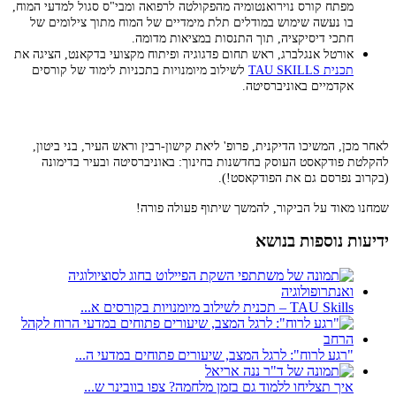
מפתח קורס נוירואנטומיה מהפקולטה לרפואה ומבי"ס סגול למדעי המוח,
בו נעשה שימוש במודלים תלת מימדיים של המוח מתוך צילומים של
חתכי דיסיקציה, תוך התנסות במציאות מדומה.
אורטל אנגלברג, ראש תחום פדגוגיה ופיתוח מקצועי בדקאנט, הציגה את
תכנית TAU SKILLS
לשילוב מיומנויות בתכניות לימוד של קורסים
אקדמיים באוניברסיטה.
לאחר מכן, המשיכו הדיקנית, פרופ' ליאת קישון-רבין וראש העיר, בני ביטון,
להקלטת פודקאסט העוסק בחדשנות בחינוך: באוניברסיטה ובעיר בדימונה
(בקרוב נפרסם גם את הפודקאסט!).
שמחנו מאוד על הביקור, להמשך שיתוף פעולה פורה!
ידיעות נוספות בנושא
TAU Skills – תכנית לשילוב מיומנויות בקורסים א...
"רגע לרוח": לרגל המצב, שיעורים פתוחים במדעי ה...
איך תצליחו ללמוד גם בזמן מלחמה? צפו בוובינר ש...