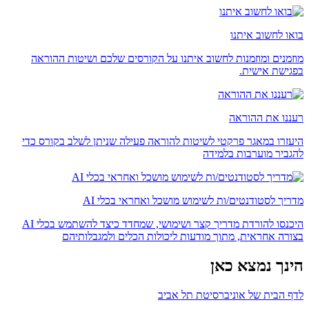
בואו לחשוב איתנו
מוזמנים ומוזמנות לחשוב איתנו על הקורסים שלכם ושיטות ההוראה
בפגישת אישית.
רעננו את ההוראה
היעזרו במאגר פרקטי לשיטות להוראה פעילה שניתן לשלב בקורס כדי
להגביר מוערבות בלמידה
מדריך לסטודנטים/ות לשימוש מושכל ואחראי בכלי AI
היכנסו להורדת מדריך קצר ושימושי, שמחדד כיצד להשתמש בכלי AI
בצורה אחראית, מתוך מודעות ליכולות הכלים ולמגבלותיהם
הינך נמצא כאן
לדף הבית של אוניברסיטת תל אביב