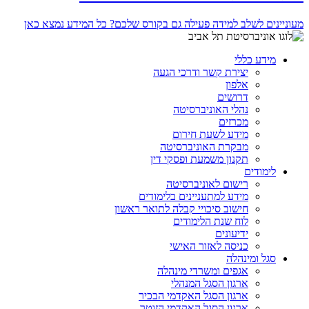
מעוניינים לשלב למידה פעילה גם בקורס שלכם? כל המידע נמצא כאן
מידע כללי
יצירת קשר ודרכי הגעה
אלפון
דרושים
נהלי האוניברסיטה
מכרזים
מידע לשעת חירום
מבקרת האוניברסיטה
תקנון משמעת ופסקי דין
לימודים
רישום לאוניברסיטה
מידע למתעניינים בלימודים
חישוב סיכויי קבלה לתואר ראשון
לוח שנת הלימודים
ידיעונים
כניסה לאזור האישי
סגל ומינהלה
אגפים ומשרדי מינהלה
ארגון הסגל המנהלי
ארגון הסגל האקדמי הבכיר
ארגון הסגל האקדמי הזוטר