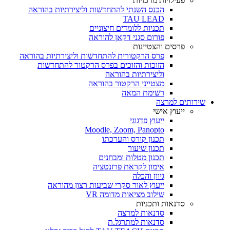
פעילויות מרכזיות
הכנס השנתי להתחדשות וליצירתיות בהוראה
TAU LEAD
תכניות ללומדים חיצוניים
פורום סגני דקאן להוראה
פרסים והצטיינות
פרס הרקטורית להתחדשות וליצירתיות בהוראה
הזוכות והזוכים בפרס הרקטור להתחדשות
וליצירתיות בהוראה
מצטייני הרקטור בהוראה
רשימת המאה
שירותים למרצה
ייעוץ אישי
ייעוץ פדגוגי
Moodle, Zoom, Panopto
תכנון קורס והערכתו
תכנון שיעור
תכנון מטלות ומבחנים
אימון לקראת פרזנטציה
גיוון והכלה
ייעוץ לאור סקרי שביעות רצון מהוראה
שילוב מציאות מדומה VR
סדנאות ותכניות
סדנאות למרצה
סדנאות למתרגל.ת