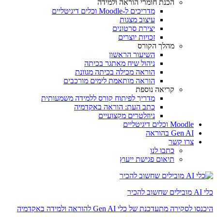
הכנת חומרי הוראה ולמידה
מדריכים ל-Moodle וכלים דיגיטליים
עיצוב מצגות
יצירת סרטונים
זכויות יוצרים
מהלך הקורס
השיעור הראשון
ניהול שיח מאתגר בכיתה
הוראה מכילה בכיתה מגוונת
הוראה מותאמת לימים מורכבים
קריאה נוספת
מדריך לפיתוח קורס ללמידה משמעותית
כתב העת: הוראה באקדמיה
ניוזלטרים מקצועיים
Moodle וכלים דיגיטליים
Gen AI בהוראה
צרו קשר
כתבו לנו
תיאום פגישת ייעוץ
כלי AI מובילים שחשוב להכיר
היכנסו לסקירה מתעדכנת של כלי Gen AI להוראה ולמידה באקדמיה