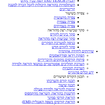
תכנית TAU TEACH לסגל בכיר נקלט
השתלמויות בהוראה היכולות לקבל הכרה למענק
קריטריונים
צפייה בשיעור
צפייה מקצועית
צפייה עצמית
צפייה בעמיתים
סקר שביעות רצון מהוראה
סקר ביניים לקורס
סקר שביעות רצון מהוראה
כניסה למערכת הסקרים
סקר לקורס חדש
שירותים ליחידה אקדמית
הפקת וידאו ופודקאסטים
פיתוח קורסים מקוונים והיברידיים
הערכת תהליכים אסטרטגיים בנושאי הוראה ולמידה
הערכת תוכניות
ידע וכלים פדגוגיים
תכנון הקורס ושיעורים
תכנון קורס והערכתו
תכנון שיעור
שיטות להוראה ולמידה פעילה
חדשנות בהוראה: השראה מהקמפוס
הוראת קורסי סמינר
הוראת קורסים בשפה האנגלית (EMI)