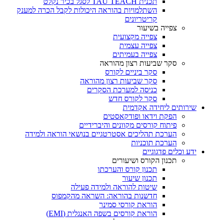
תכנית TAU TEACH לסגל בכיר נקלט
השתלמויות בהוראה היכולות לקבל הכרה למענק
קריטריונים
צפייה בשיעור
צפייה מקצועית
צפייה עצמית
צפייה בעמיתים
סקר שביעות רצון מהוראה
סקר ביניים לקורס
סקר שביעות רצון מהוראה
כניסה למערכת הסקרים
סקר לקורס חדש
שירותים ליחידה אקדמית
הפקת וידאו ופודקאסטים
פיתוח קורסים מקוונים והיברידיים
הערכת תהליכים אסטרטגיים בנושאי הוראה ולמידה
הערכת תוכניות
ידע וכלים פדגוגיים
תכנון הקורס ושיעורים
תכנון קורס והערכתו
תכנון שיעור
שיטות להוראה ולמידה פעילה
חדשנות בהוראה: השראה מהקמפוס
הוראת קורסי סמינר
הוראת קורסים בשפה האנגלית (EMI)