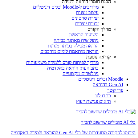
הכנת חומרי הוראה ולמידה
מדריכים ל-Moodle וכלים דיגיטליים
עיצוב מצגות
יצירת סרטונים
זכויות יוצרים
מהלך הקורס
השיעור הראשון
ניהול שיח מאתגר בכיתה
הוראה מכילה בכיתה מגוונת
הוראה מותאמת לימים מורכבים
קריאה נוספת
מדריך לפיתוח קורס ללמידה משמעותית
כתב העת: הוראה באקדמיה
ניוזלטרים מקצועיים
Moodle וכלים דיגיטליים
Gen AI בהוראה
צרו קשר
כתבו לנו
תיאום פגישת ייעוץ
כלי AI מובילים שחשוב להכיר
היכנסו לסקירה מתעדכנת של כלי Gen AI להוראה ולמידה באקדמיה