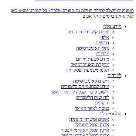
מעוניינים לשלב למידה פעילה גם בקורס שלכם? כל המידע נמצא כאן
מידע כללי
יצירת קשר ודרכי הגעה
אלפון
דרושים
נהלי האוניברסיטה
מכרזים
מידע לשעת חירום
מבקרת האוניברסיטה
תקנון משמעת ופסקי דין
לימודים
רישום לאוניברסיטה
מידע למתעניינים בלימודים
חישוב סיכויי קבלה לתואר ראשון
לוח שנת הלימודים
ידיעונים
כניסה לאזור האישי
סגל ומינהלה
אגפים ומשרדי מינהלה
ארגון הסגל המנהלי
ארגון הסגל האקדמי הבכיר
ארגון הסגל האקדמי הזוטר