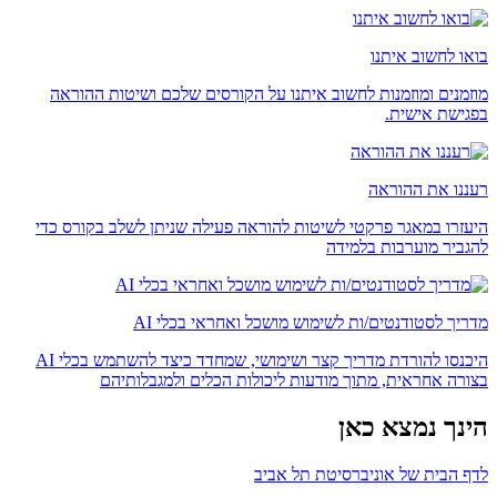
בואו לחשוב איתנו
מוזמנים ומוזמנות לחשוב איתנו על הקורסים שלכם ושיטות ההוראה
בפגישת אישית.
רעננו את ההוראה
היעזרו במאגר פרקטי לשיטות להוראה פעילה שניתן לשלב בקורס כדי
להגביר מוערבות בלמידה
מדריך לסטודנטים/ות לשימוש מושכל ואחראי בכלי AI
היכנסו להורדת מדריך קצר ושימושי, שמחדד כיצד להשתמש בכלי AI
בצורה אחראית, מתוך מודעות ליכולות הכלים ולמגבלותיהם
הינך נמצא כאן
לדף הבית של אוניברסיטת תל אביב