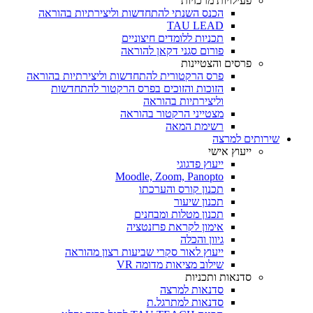
פעילויות מרכזיות
הכנס השנתי להתחדשות וליצירתיות בהוראה
TAU LEAD
תכניות ללומדים חיצוניים
פורום סגני דקאן להוראה
פרסים והצטיינות
פרס הרקטורית להתחדשות וליצירתיות בהוראה
הזוכות והזוכים בפרס הרקטור להתחדשות
וליצירתיות בהוראה
מצטייני הרקטור בהוראה
רשימת המאה
שירותים למרצה
ייעוץ אישי
ייעוץ פדגוגי
Moodle, Zoom, Panopto
תכנון קורס והערכתו
תכנון שיעור
תכנון מטלות ומבחנים
אימון לקראת פרזנטציה
גיוון והכלה
ייעוץ לאור סקרי שביעות רצון מהוראה
שילוב מציאות מדומה VR
סדנאות ותכניות
סדנאות למרצה
סדנאות למתרגל.ת