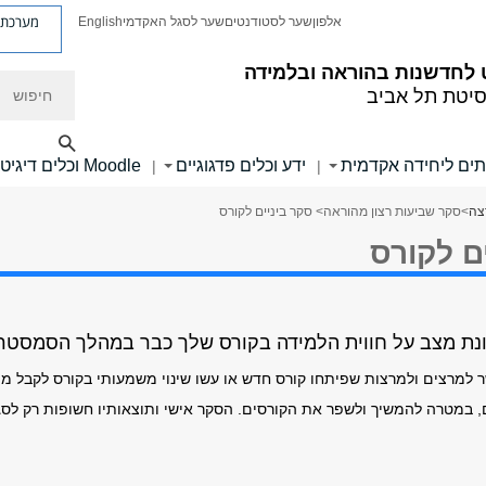
מערכת פ
אלפון
שער לסטודנטים
שער לסגל האקדמי
English
לחדשנות בהוראה ובלמידה
חיפוש
סיטת תל אביב
תים ליחידה אקדמית
ידע וכלים פדגוגיים
Moodle וכלים דיגיטליים
|
|
צה
>
סקר שביעות רצון מהוראה
> סקר ביניים לקורס
ם לקורס
נת מצב על חווית הלמידה בקורס שלך כבר במהלך הסמסטר
 למרצים ולמרצות שפיתחו קורס חדש או עשו שינוי משמעותי בקורס לקבל מיד
ם, במטרה להמשיך ולשפר את הקורסים. הסקר אישי ותוצאותיו חשופות רק לסג