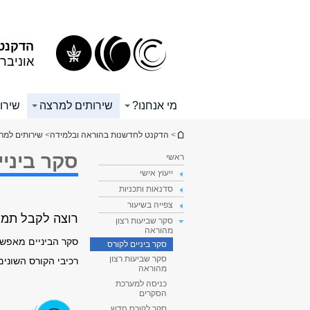
תוכן
תפריט
עליון
ראשי
הדקנט 
אוניבר
מי אנחנו?
שירותים למרצה
שירו
הינך נמצא כאן
>
הדקנט לחדשנות בהוראה ובלמידה
>
שירותים למר
סקר ביניי
ראשי
ייעוץ אישי
סדנאות ותכניות
צפייה בשיעור
רוצה לקבל תמו
סקר שביעות רצון
מהוראה
סקר הביניים מאפשר
סקר ביניים לקורס
סקר שביעות רצון
רכיבי הקורס השוני
מהוראה
כניסה למערכת
הסקרים
סקר לקורס חדש