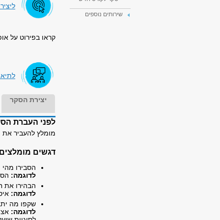
ליציר
שירותים נוספים
קראו בפירוט על או
לתיאו
יצירת הסקר
לפני העברת הס
מומלץ להעביר את ה
דגשים מומלצים 
הסבירו מהי 
לדוגמה:
הסקר
הבהירו את ח
לדוגמה:
איסו
שקפו מה יתב
לדוגמה:
אציג
לסוגיות שיעל