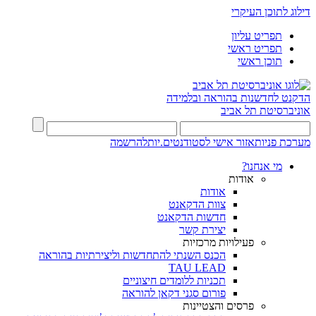
דילוג לתוכן העיקרי
תפריט עליון
תפריט ראשי
תוכן ראשי
הדקנט לחדשנות בהוראה ובלמידה
אוניברסיטת תל אביב
מערכת פניות
אזור אישי לסטודנטים.יות
להרשמה
מי אנחנו?
אודות
אודות
צוות הדקאנט
חדשות הדקאנט
יצירת קשר
פעילויות מרכזיות
הכנס השנתי להתחדשות וליצירתיות בהוראה
TAU LEAD
תכניות ללומדים חיצוניים
פורום סגני דקאן להוראה
פרסים והצטיינות