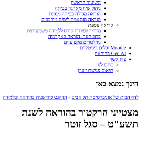
השיעור הראשון
ניהול שיח מאתגר בכיתה
הוראה מכילה בכיתה מגוונת
הוראה מותאמת לימים מורכבים
קריאה נוספת
מדריך לפיתוח קורס ללמידה משמעותית
כתב העת: הוראה באקדמיה
ניוזלטרים מקצועיים
Moodle וכלים דיגיטליים
Gen AI בהוראה
צרו קשר
כתבו לנו
תיאום פגישת ייעוץ
הינך נמצא כאן
לדף הבית של אוניברסיטת תל אביב
»
הדקנט לחדשנות בהוראה ובלמידה
מצטייני הרקטור בהוראה לשנת
תשע"ט – סגל זוטר