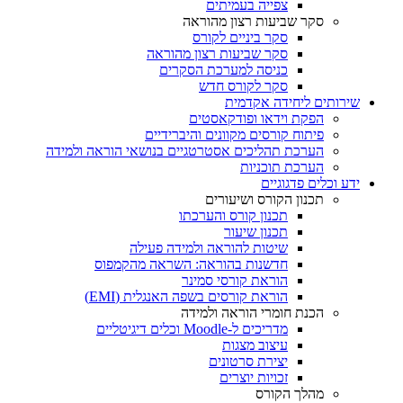
צפייה בעמיתים
סקר שביעות רצון מהוראה
סקר ביניים לקורס
סקר שביעות רצון מהוראה
כניסה למערכת הסקרים
סקר לקורס חדש
שירותים ליחידה אקדמית
הפקת וידאו ופודקאסטים
פיתוח קורסים מקוונים והיברידיים
הערכת תהליכים אסטרטגיים בנושאי הוראה ולמידה
הערכת תוכניות
ידע וכלים פדגוגיים
תכנון הקורס ושיעורים
תכנון קורס והערכתו
תכנון שיעור
שיטות להוראה ולמידה פעילה
חדשנות בהוראה: השראה מהקמפוס
הוראת קורסי סמינר
הוראת קורסים בשפה האנגלית (EMI)
הכנת חומרי הוראה ולמידה
מדריכים ל-Moodle וכלים דיגיטליים
עיצוב מצגות
יצירת סרטונים
זכויות יוצרים
מהלך הקורס