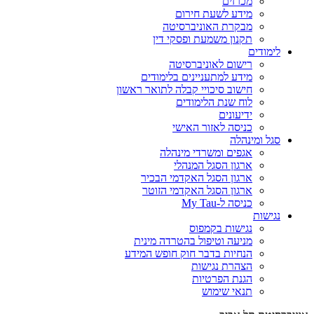
מכרזים
מידע לשעת חירום
מבקרת האוניברסיטה
תקנון משמעת ופסקי דין
לימודים
רישום לאוניברסיטה
מידע למתעניינים בלימודים
חישוב סיכויי קבלה לתואר ראשון
לוח שנת הלימודים
ידיעונים
כניסה לאזור האישי
סגל ומינהלה
אגפים ומשרדי מינהלה
ארגון הסגל המנהלי
ארגון הסגל האקדמי הבכיר
ארגון הסגל האקדמי הזוטר
כניסה ל-My Tau
נגישות
נגישות בקמפוס
מניעה וטיפול בהטרדה מינית
הנחיות בדבר חוק חופש המידע
הצהרת נגישות
הגנת הפרטיות
תנאי שימוש