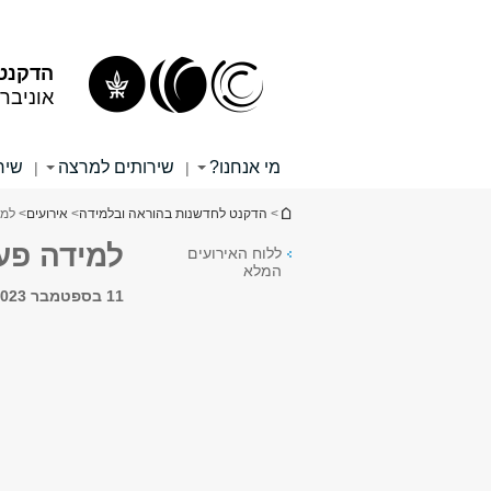
תוכן
תפריט
עליון
ראשי
הדקנט 
אוניבר
מי אנחנו?
שירותים למרצה
שיר
|
|
הינך נמצא כאן
>
הדקנט לחדשנות בהוראה ובלמידה
>
אירועים
> למי
למידה פעי
ללוח האירועים
המלא
11 בספטמבר 2023, 10:00