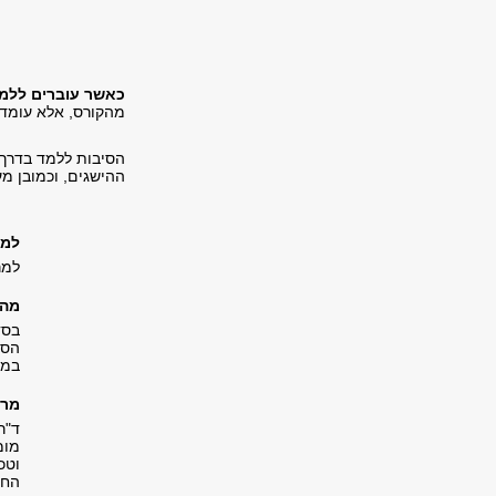
כאשר עוברים ללמי
מהקורס, אלא עומדי
הסיבות ללמד בדרך 
ההישגים, וכמובן מע
למי
למר
מה 
בסד
הסד
במק
מרצ
ד"ר
מומ
וטכ
החי