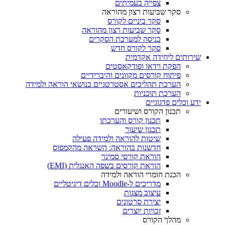
צפייה בעמיתים
סקר שביעות רצון מהוראה
סקר ביניים לקורס
סקר שביעות רצון מהוראה
כניסה למערכת הסקרים
סקר לקורס חדש
שירותים ליחידה אקדמית
הפקת וידאו ופודקאסטים
פיתוח קורסים מקוונים והיברידיים
הערכת תהליכים אסטרטגיים בנושאי הוראה ולמידה
הערכת תוכניות
ידע וכלים פדגוגיים
תכנון הקורס ושיעורים
תכנון קורס והערכתו
תכנון שיעור
שיטות להוראה ולמידה פעילה
חדשנות בהוראה: השראה מהקמפוס
הוראת קורסי סמינר
הוראת קורסים בשפה האנגלית (EMI)
הכנת חומרי הוראה ולמידה
מדריכים ל-Moodle וכלים דיגיטליים
עיצוב מצגות
יצירת סרטונים
זכויות יוצרים
מהלך הקורס