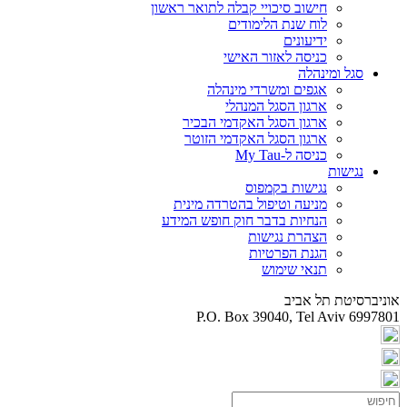
חישוב סיכויי קבלה לתואר ראשון
לוח שנת הלימודים
ידיעונים
כניסה לאזור האישי
סגל ומינהלה
אגפים ומשרדי מינהלה
ארגון הסגל המנהלי
ארגון הסגל האקדמי הבכיר
ארגון הסגל האקדמי הזוטר
כניסה ל-My Tau
נגישות
נגישות בקמפוס
מניעה וטיפול בהטרדה מינית
הנחיות בדבר חוק חופש המידע
הצהרת נגישות
הגנת הפרטיות
תנאי שימוש
אוניברסיטת תל אביב
P.O. Box 39040, Tel Aviv 6997801