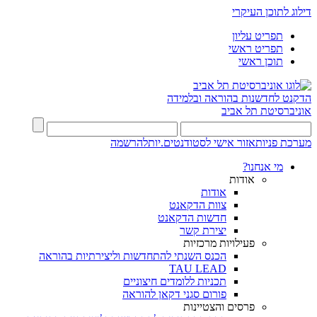
דילוג לתוכן העיקרי
תפריט עליון
תפריט ראשי
תוכן ראשי
הדקנט לחדשנות בהוראה ובלמידה
אוניברסיטת תל אביב
מערכת פניות
אזור אישי לסטודנטים.יות
להרשמה
מי אנחנו?
אודות
אודות
צוות הדקאנט
חדשות הדקאנט
יצירת קשר
פעילויות מרכזיות
הכנס השנתי להתחדשות וליצירתיות בהוראה
TAU LEAD
תכניות ללומדים חיצוניים
פורום סגני דקאן להוראה
פרסים והצטיינות