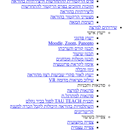
פרס הרקטורית להתחדשות וליצירתיות בהוראה
הזוכות והזוכים בפרס הרקטור להתחדשות
וליצירתיות בהוראה
מצטייני הרקטור בהוראה
רשימת המאה
שירותים למרצה
ייעוץ אישי
ייעוץ פדגוגי
Moodle, Zoom, Panopto
תכנון קורס והערכתו
תכנון שיעור
תכנון מטלות ומבחנים
אימון לקראת פרזנטציה
גיוון והכלה
ייעוץ לאור סקרי שביעות רצון מהוראה
שילוב מציאות מדומה VR
סדנאות ותכניות
סדנאות למרצה
סדנאות למתרגל.ת
תכנית TAU TEACH לסגל בכיר נקלט
השתלמויות בהוראה היכולות לקבל הכרה למענק
קריטריונים
צפייה בשיעור
צפייה מקצועית
צפייה עצמית