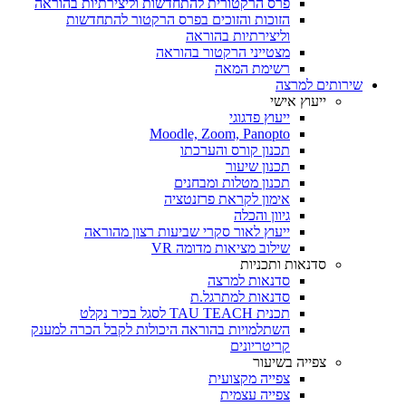
פרס הרקטורית להתחדשות וליצירתיות בהוראה
הזוכות והזוכים בפרס הרקטור להתחדשות
וליצירתיות בהוראה
מצטייני הרקטור בהוראה
רשימת המאה
שירותים למרצה
ייעוץ אישי
ייעוץ פדגוגי
Moodle, Zoom, Panopto
תכנון קורס והערכתו
תכנון שיעור
תכנון מטלות ומבחנים
אימון לקראת פרזנטציה
גיוון והכלה
ייעוץ לאור סקרי שביעות רצון מהוראה
שילוב מציאות מדומה VR
סדנאות ותכניות
סדנאות למרצה
סדנאות למתרגל.ת
תכנית TAU TEACH לסגל בכיר נקלט
השתלמויות בהוראה היכולות לקבל הכרה למענק
קריטריונים
צפייה בשיעור
צפייה מקצועית
צפייה עצמית