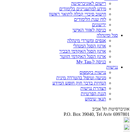
רישום לאוניברסיטה
מידע למתעניינים בלימודים
חישוב סיכויי קבלה לתואר ראשון
לוח שנת הלימודים
ידיעונים
כניסה לאזור האישי
סגל ומינהלה
אגפים ומשרדי מינהלה
ארגון הסגל המנהלי
ארגון הסגל האקדמי הבכיר
ארגון הסגל האקדמי הזוטר
כניסה ל-My Tau
נגישות
נגישות בקמפוס
מניעה וטיפול בהטרדה מינית
הנחיות בדבר חוק חופש המידע
הצהרת נגישות
הגנת הפרטיות
תנאי שימוש
אוניברסיטת תל אביב
P.O. Box 39040, Tel Aviv 6997801