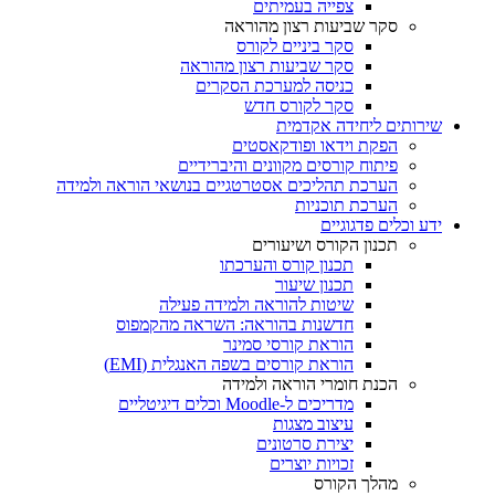
צפייה בעמיתים
סקר שביעות רצון מהוראה
סקר ביניים לקורס
סקר שביעות רצון מהוראה
כניסה למערכת הסקרים
סקר לקורס חדש
שירותים ליחידה אקדמית
הפקת וידאו ופודקאסטים
פיתוח קורסים מקוונים והיברידיים
הערכת תהליכים אסטרטגיים בנושאי הוראה ולמידה
הערכת תוכניות
ידע וכלים פדגוגיים
תכנון הקורס ושיעורים
תכנון קורס והערכתו
תכנון שיעור
שיטות להוראה ולמידה פעילה
חדשנות בהוראה: השראה מהקמפוס
הוראת קורסי סמינר
הוראת קורסים בשפה האנגלית (EMI)
הכנת חומרי הוראה ולמידה
מדריכים ל-Moodle וכלים דיגיטליים
עיצוב מצגות
יצירת סרטונים
זכויות יוצרים
מהלך הקורס