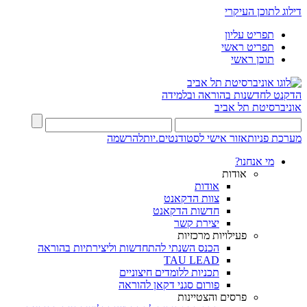
דילוג לתוכן העיקרי
תפריט עליון
תפריט ראשי
תוכן ראשי
הדקנט לחדשנות בהוראה ובלמידה
אוניברסיטת תל אביב
מערכת פניות
אזור אישי לסטודנטים.יות
להרשמה
מי אנחנו?
אודות
אודות
צוות הדקאנט
חדשות הדקאנט
יצירת קשר
פעילויות מרכזיות
הכנס השנתי להתחדשות וליצירתיות בהוראה
TAU LEAD
תכניות ללומדים חיצוניים
פורום סגני דקאן להוראה
פרסים והצטיינות