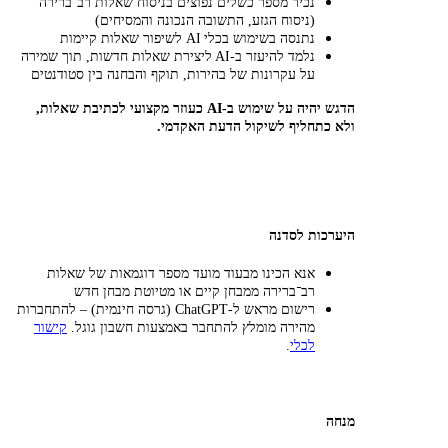
נכיר מספר כשלים נפוצים בניסוח שאלות רב־ברירה
(ניסוח הגזע, התשובה הנכונה והמסיחים)
נתנסה בשימוש בכלי AI לשיפור שאלות קיימות
נלמד להיעזר ב-AI ליצירת שאלות חדשות, תוך שמירה
על עקרונות של בהירות, תוקף והבחנה בין סטודנטים
הדגש יהיה על שימוש ב-AI כעוזר מקצועי לכתיבת שאלות,
ולא כתחליף לשיקול הדעת האקדמי.
היערכות לסדנה
אנא הכינו מבעוד מועד מספר דוגמאות של שאלות
רב־ברירה ממבחן קיים או מטיוטת מבחן חדש
רישום מראש ל-ChatGPT (גרסה חינמית) – להתחברות
מהירה מומלץ להתחבר באמצעות חשבון גוגל.
קישור
לכלי
.
מנחה