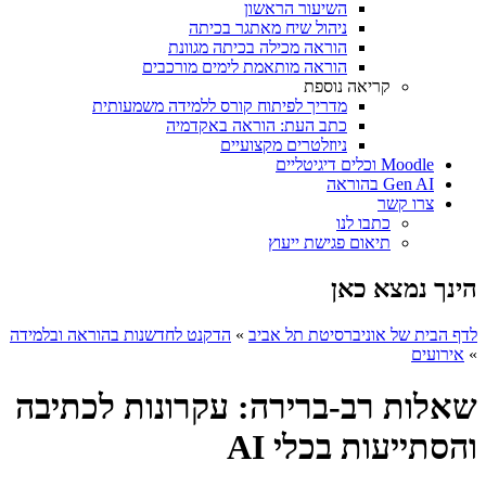
השיעור הראשון
ניהול שיח מאתגר בכיתה
הוראה מכילה בכיתה מגוונת
הוראה מותאמת לימים מורכבים
קריאה נוספת
מדריך לפיתוח קורס ללמידה משמעותית
כתב העת: הוראה באקדמיה
ניוזלטרים מקצועיים
Moodle וכלים דיגיטליים
Gen AI בהוראה
צרו קשר
כתבו לנו
תיאום פגישת ייעוץ
הינך נמצא כאן
לדף הבית של אוניברסיטת תל אביב
»
הדקנט לחדשנות בהוראה ובלמידה
»
אירועים
שאלות רב-ברירה: עקרונות לכתיבה
והסתייעות בכלי AI