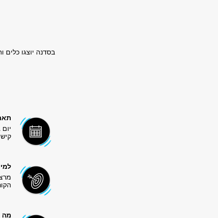
בסדנה יוצגו כלים וחידושים שנוספו השנה ל-le
תארי
יום ג', ה-13.10.26, ב
קישו
למי 
הקור
מה 