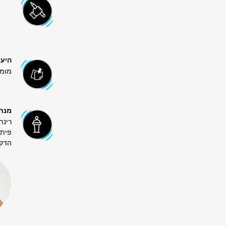
היער
מומלץ 
מנח
רינת
פיתו
הדקנ