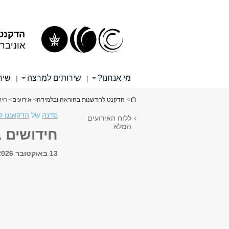
תוכן
תפריט
עליון
ראשי
הדקנט 
אוניבר
מי אנחנו?
שירותים למרצה
שיר
|
|
הינך נמצא כאן
>
הדקנט לחדשנות בהוראה ובלמידה
>
אירועים
> חידוש
סדנה
של
הדקאנט ל
ללוח האירועים
המלא
חידושים ב-odle
13 באוקטובר 2026, 13:00