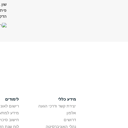
שון ב
פיתו
הדקנ
מידע כללי
לימודים
יצירת קשר ודרכי הגעה
רישום לאונ
אלפון
מידע למתענ
דרושים
חישוב סיכוי
נהלי האוניברסיטה
לוח שנת הל