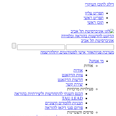
דילוג לתוכן העיקרי
תפריט עליון
תפריט ראשי
תוכן ראשי
הדקנט לחדשנות בהוראה ובלמידה
אוניברסיטת תל אביב
מערכת פניות
אזור אישי לסטודנטים.יות
להרשמה
מי אנחנו?
אודות
אודות
צוות הדקאנט
חדשות הדקאנט
יצירת קשר
פעילויות מרכזיות
הכנס השנתי להתחדשות וליצירתיות בהוראה
TAU LEAD
תכניות ללומדים חיצוניים
פורום סגני דקאן להוראה
פרסים והצטיינות