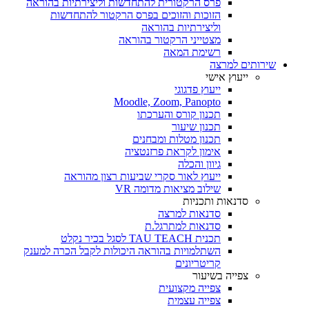
פרס הרקטורית להתחדשות וליצירתיות בהוראה
הזוכות והזוכים בפרס הרקטור להתחדשות
וליצירתיות בהוראה
מצטייני הרקטור בהוראה
רשימת המאה
שירותים למרצה
ייעוץ אישי
ייעוץ פדגוגי
Moodle, Zoom, Panopto
תכנון קורס והערכתו
תכנון שיעור
תכנון מטלות ומבחנים
אימון לקראת פרזנטציה
גיוון והכלה
ייעוץ לאור סקרי שביעות רצון מהוראה
שילוב מציאות מדומה VR
סדנאות ותכניות
סדנאות למרצה
סדנאות למתרגל.ת
תכנית TAU TEACH לסגל בכיר נקלט
השתלמויות בהוראה היכולות לקבל הכרה למענק
קריטריונים
צפייה בשיעור
צפייה מקצועית
צפייה עצמית