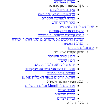
צפייה בעמיתים
סקר שביעות רצון מהוראה
סקר ביניים לקורס
סקר שביעות רצון מהוראה
כניסה למערכת הסקרים
סקר לקורס חדש
שירותים ליחידה אקדמית
הפקת וידאו ופודקאסטים
פיתוח קורסים מקוונים והיברידיים
הערכת תהליכים אסטרטגיים בנושאי הוראה ולמידה
הערכת תוכניות
ידע וכלים פדגוגיים
תכנון הקורס ושיעורים
תכנון קורס והערכתו
תכנון שיעור
שיטות להוראה ולמידה פעילה
חדשנות בהוראה: השראה מהקמפוס
הוראת קורסי סמינר
הוראת קורסים בשפה האנגלית (EMI)
הכנת חומרי הוראה ולמידה
מדריכים ל-Moodle וכלים דיגיטליים
עיצוב מצגות
יצירת סרטונים
זכויות יוצרים
מהלך הקורס