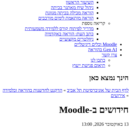
השיעור הראשון
ניהול שיח מאתגר בכיתה
הוראה מכילה בכיתה מגוונת
הוראה מותאמת לימים מורכבים
קריאה נוספת
מדריך לפיתוח קורס ללמידה משמעותית
כתב העת: הוראה באקדמיה
ניוזלטרים מקצועיים
Moodle וכלים דיגיטליים
Gen AI בהוראה
צרו קשר
כתבו לנו
תיאום פגישת ייעוץ
הינך נמצא כאן
לדף הבית של אוניברסיטת תל אביב
»
הדקנט לחדשנות בהוראה ובלמידה
»
אירועים
חידושים ב-Moodle
13 באוקטובר 2026, 13:00