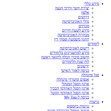
מידע כללי
יצירת קשר ודרכי הגעה
אלפון
דרושים
נהלי האוניברסיטה
מכרזים
מידע לשעת חירום
מבקרת האוניברסיטה
תקנון משמעת ופסקי דין
לימודים
רישום לאוניברסיטה
מידע למתעניינים בלימודים
חישוב סיכויי קבלה לתואר ראשון
לוח שנת הלימודים
ידיעונים
כניסה לאזור האישי
סגל ומינהלה
אגפים ומשרדי מינהלה
ארגון הסגל המנהלי
ארגון הסגל האקדמי הבכיר
ארגון הסגל האקדמי הזוטר
כניסה ל-My Tau
נגישות
נגישות בקמפוס
מניעה וטיפול בהטרדה מינית