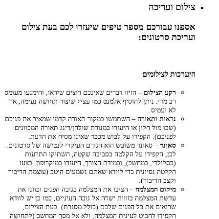
צילום ועריכה
אספנו עבורכם מספר טיפים שיעזרו לכם בעת צילום
ועריכת סרטונים:
היערכות לצילומים
רקע הצילום
– הזיזו דברים שאינכם רוצים שיראו, והימנעו מעומס
רב מדי. ניתן להוסיף אלמנט כמו עציץ שיצור תחושה נעימה, אך
לא יעמיס.
נראות ותאורה
– השתמשו במקור תאורה קדמי שמאיר את פניכם
(שבו מול חלון או היעזרו במנורת שולחן/רינג תאורה המכוונים
לפניכם). הקפידו על לבוש מכבד שאינו מסיח את הדעת.
סאונד
– סאונד משובש הוא הגורם העיקרי לנטישה של סרטונים.
לכן, הקפידו על הקלטה בסביבה שקטה, השתיקו התרעות
(בסלולרי, במחשב), ובמידת הצורך, היעזרו במיקרופון. בצעו
הקלטה נסיונית כדי לוודא שאתם נשמעים היטב (עוצמת הדיבור
וקצב הדיבור).
מיקום המצלמה
– הציבו את המצלמה בגובה הפנים וכוונו את
עדשת המצלמה בזווית ישרה אל גובה העיניים, כמו כן יש לוודא
שרואים את כל הפנים שלכם (כולל מסגרת). בעת הצילום,
הקפידו להביט לעינית המצלמה, ולא אל מסך המחשב (לתחושה