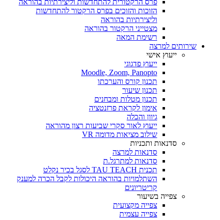
פרס הרקטורית להתחדשות וליצירתיות בהוראה
הזוכות והזוכים בפרס הרקטור להתחדשות
וליצירתיות בהוראה
מצטייני הרקטור בהוראה
רשימת המאה
שירותים למרצה
ייעוץ אישי
ייעוץ פדגוגי
Moodle, Zoom, Panopto
תכנון קורס והערכתו
תכנון שיעור
תכנון מטלות ומבחנים
אימון לקראת פרזנטציה
גיוון והכלה
ייעוץ לאור סקרי שביעות רצון מהוראה
שילוב מציאות מדומה VR
סדנאות ותכניות
סדנאות למרצה
סדנאות למתרגל.ת
תכנית TAU TEACH לסגל בכיר נקלט
השתלמויות בהוראה היכולות לקבל הכרה למענק
קריטריונים
צפייה בשיעור
צפייה מקצועית
צפייה עצמית