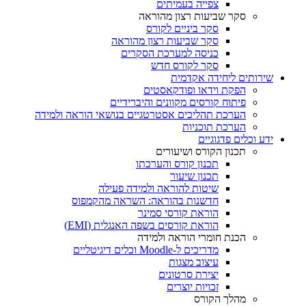
צפייה בעמיתים
סקר שביעות רצון מהוראה
סקר ביניים לקורס
סקר שביעות רצון מהוראה
כניסה למערכת הסקרים
סקר לקורס חדש
שירותים ליחידה אקדמית
הפקת וידאו ופודקאסטים
פיתוח קורסים מקוונים והיברידיים
הערכת תהליכים אסטרטגיים בנושאי הוראה ולמידה
הערכת תוכניות
ידע וכלים פדגוגיים
תכנון הקורס ושיעורים
תכנון קורס והערכתו
תכנון שיעור
שיטות להוראה ולמידה פעילה
חדשנות בהוראה: השראה מהקמפוס
הוראת קורסי סמינר
הוראת קורסים בשפה האנגלית (EMI)
הכנת חומרי הוראה ולמידה
מדריכים ל-Moodle וכלים דיגיטליים
עיצוב מצגות
יצירת סרטונים
זכויות יוצרים
מהלך הקורס