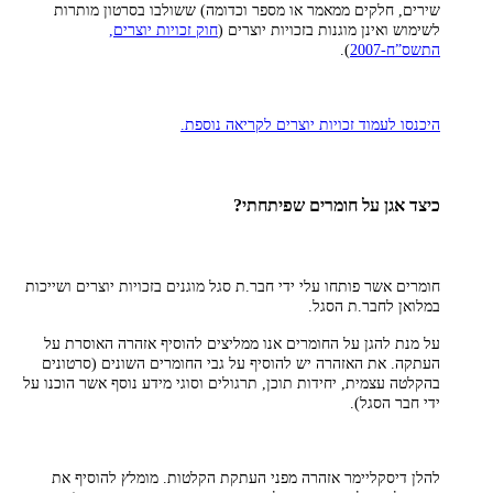
שירים, חלקים ממאמר או מספר וכדומה) ששולבו בסרטון מותרות
לשימוש ואינן מוגנות בזכויות יוצרים (
חוק זכויות יוצרים,
התשס”ח-2007
).
היכנסו לעמוד זכויות יוצרים לקריאה נוספת.
כיצד אגן על חומרים שפיתחתי?
חומרים אשר פותחו עלי ידי חבר.ת סגל מוגנים בזכויות יוצרים ושייכות
במלואן לחבר.ת הסגל.
על מנת להגן על החומרים אנו ממליצים להוסיף אזהרה האוסרת על
העתקה. את האזהרה יש להוסיף על גבי החומרים השונים (סרטונים
בהקלטה עצמית, יחידות תוכן, תרגולים וסוגי מידע נוסף אשר הוכנו על
ידי חבר הסגל).
להלן דיסקליימר אזהרה מפני העתקת הקלטות. מומלץ להוסיף את