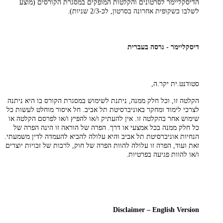
הדיסקליימר לסרטונים והקלטות המופקים במסגרת הקורסים (מוצע
לשלבו כשקופית אחרונה בסרטון, לכ-2/3 שניות).
דיסקליימר - גרסה בעברית
סטודנט.ית יקר.ה,
הקלטה זו, וכל חלק ממנה, ניתנת לשימוש במסגרת הקורס בו היא ניתנה
לצרכי לימוד ומחקר באוניברסיטת תל אביב. חל איסור מוחלט לעשות כל
שימוש אחר בהקלטה זו. אין להעתיק ו/או להפיץ ו/או לפרסם הקלטה או
כל חלק ממנה בכל אמצעי או דרך. הפרה של הוראה זו הינה הפרה של
הנחיות אוניברסיטת תל אביב והיא עלולה להביא להעמדה לדין משמעתי.
זאת ועוד, הפרה זו עלולה להוות הפרה של חוק, לרבות של זכויות יוצרים
ו/או להוות פגיעה בפרטיות.
Disclaimer – English Version