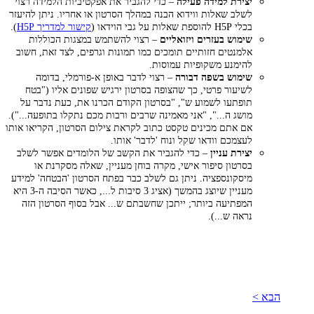
יצירת למידה פעילה
– כדי להגביר את אפקטיביות הלמידה רצוי
לשלב שאלות ווידוא הבנה במהלך הסרטון או אחריו. ניתן להיעזר
בכלי H5P להוספת שאלות על גבי הוידאו (
קישור למדריך H5P
).
שימוש בעזרים ויזואליים
– רצוי להשתמש במצגות הכוללות
אלמנטים חזותיים תומכים כמו תמונות וגרפים, לצד זאת, חשוב
להימנע משקופיות עמוסות.
שימוש בשפה דבורה
– רצוי לדבר באופן א-פורמלי, בדומה
לשיעור פרטי, כך שהצופה בסרטון ירגיש שפונים אליו ("בטח
תופתעו לשמוע ש", "בסרטון הקודם הכרנו את, כעת נדבר על
מושג ה...", "אני מאמינה שרבים ורבות מכם נתקלו בתופעה...").
אם אתם מכינים טקסט כתוב לקראת צילום הסרטון, הקריאו אותו
לעצמכם וודאו שקל ונוח 'לדבר' אותו.
יצירת עניין
– כדי להגביר את הקשב של הלומדים אפשר לשלב
בסרטון סיפור אישי, מקרה בוחן מעניין, שאלה מסקרנת או
מיסקונספציה. ניתן גם לשלב כבר בפתח הסרטון 'הבטחה' למידע
מעניין שיוצג בהמשך (אציג 3 סיבות ל..., כאשר הסיבה ה-3 היא
המפתיעה ביותר; ייתכן שחשבתם ש... אבל בסוף הסרטון הזה
נראה ש...).
הבא >