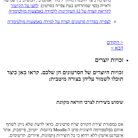
בחשיבה כיצד להבנות מהלך לימודי אפקטיבי, המשלב בין שמיעה
וראייה (כפי שמתרחש בעת צפייה בסרטון).
לחצו על הקישור
לקריאה קצרה על 12 העקרונות ללמידה באמצעות מולטימדיה
לצפייה בסדרת סרטונים קצרה על למידה באמצעות מולטימדיה
< הקודם
הבא >
זכויות יוצרים
זכויות היוצרים של הסרטונים הן שלכם. קראו כאן כיצד
תוכלו לשמור עליהן בצורה מיטבית:
שימוש ביצירות לצרכי הוראה מקוונת
אם במסגרת יצירת הקורס יצרת סרטונים, כדאי לדעת שלא ניתן לשתף
אותם בפלטפורמה חיצונית פרט ל-Moodle (דוגמת: יוטיוב, פייסבוק, אתר
אינטרנט אישי) ללא וידוא כי כל היצירות (תמונות, איורים, תרשימים,