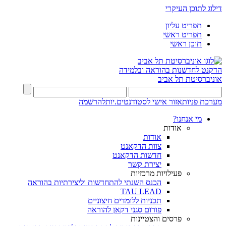
דילוג לתוכן העיקרי
תפריט עליון
תפריט ראשי
תוכן ראשי
הדקנט לחדשנות בהוראה ובלמידה
אוניברסיטת תל אביב
מערכת פניות
אזור אישי לסטודנטים.יות
להרשמה
מי אנחנו?
אודות
אודות
צוות הדקאנט
חדשות הדקאנט
יצירת קשר
פעילויות מרכזיות
הכנס השנתי להתחדשות וליצירתיות בהוראה
TAU LEAD
תכניות ללומדים חיצוניים
פורום סגני דקאן להוראה
פרסים והצטיינות