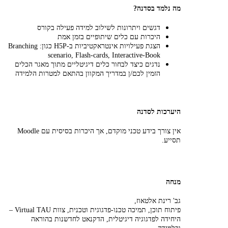
מה נלמד בסדנה?
דגשים ויתרונות לשילוב למידה פעילה בקורס
היכרות עם כלים שיתופיים בזמן אמת
הצגת פעילויות אינטראקטיביות ב-H5P כגון: Branching
scenario, Flash-cards, Interactive-Book
נדגים כיצד לבחור כלים דיגיטליים מתוך מאגר הכלים
הזמין לכם/ן במדריך המקוון בהתאם למטרות הלמידה
היערכות לסדנה
אין צורך בידע טכני מוקדם, אך היכרות בסיסית עם Moodle
תסייע.
מנחה
גב' רינת אלטאוז,
פיתוח תוכן, תמיכה טכנו-פדגוגית וטכנית, צוות Virtual TAU –
היחידה לפדגוגיה דיגיטלית, הדקנאט לחדשנות בהוראה