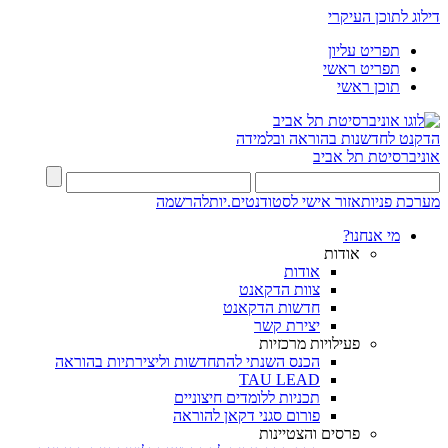
דילוג לתוכן העיקרי
תפריט עליון
תפריט ראשי
תוכן ראשי
הדקנט לחדשנות בהוראה ובלמידה
אוניברסיטת תל אביב
מערכת פניות
אזור אישי לסטודנטים.יות
להרשמה
מי אנחנו?
אודות
אודות
צוות הדקאנט
חדשות הדקאנט
יצירת קשר
פעילויות מרכזיות
הכנס השנתי להתחדשות וליצירתיות בהוראה
TAU LEAD
תכניות ללומדים חיצוניים
פורום סגני דקאן להוראה
פרסים והצטיינות