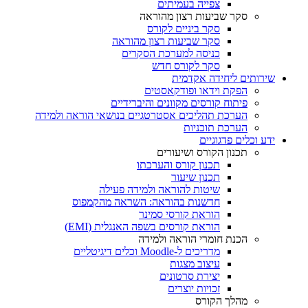
צפייה בעמיתים
סקר שביעות רצון מהוראה
סקר ביניים לקורס
סקר שביעות רצון מהוראה
כניסה למערכת הסקרים
סקר לקורס חדש
שירותים ליחידה אקדמית
הפקת וידאו ופודקאסטים
פיתוח קורסים מקוונים והיברידיים
הערכת תהליכים אסטרטגיים בנושאי הוראה ולמידה
הערכת תוכניות
ידע וכלים פדגוגיים
תכנון הקורס ושיעורים
תכנון קורס והערכתו
תכנון שיעור
שיטות להוראה ולמידה פעילה
חדשנות בהוראה: השראה מהקמפוס
הוראת קורסי סמינר
הוראת קורסים בשפה האנגלית (EMI)
הכנת חומרי הוראה ולמידה
מדריכים ל-Moodle וכלים דיגיטליים
עיצוב מצגות
יצירת סרטונים
זכויות יוצרים
מהלך הקורס