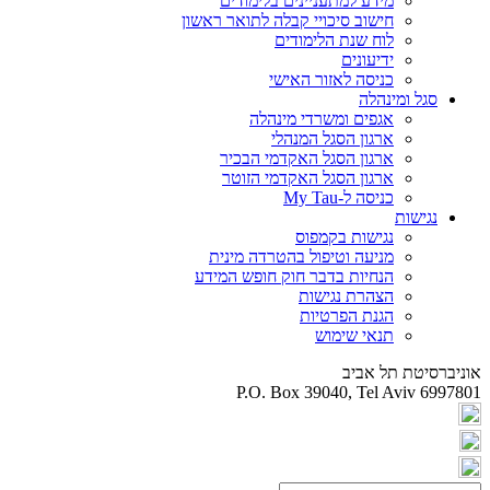
מידע למתעניינים בלימודים
חישוב סיכויי קבלה לתואר ראשון
לוח שנת הלימודים
ידיעונים
כניסה לאזור האישי
סגל ומינהלה
אגפים ומשרדי מינהלה
ארגון הסגל המנהלי
ארגון הסגל האקדמי הבכיר
ארגון הסגל האקדמי הזוטר
כניסה ל-My Tau
נגישות
נגישות בקמפוס
מניעה וטיפול בהטרדה מינית
הנחיות בדבר חוק חופש המידע
הצהרת נגישות
הגנת הפרטיות
תנאי שימוש
אוניברסיטת תל אביב
P.O. Box 39040, Tel Aviv 6997801