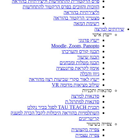
פרס הרקטורית להתחדשות וליצירתיות בהוראה
הזוכות והזוכים בפרס הרקטור להתחדשות
וליצירתיות בהוראה
מצטייני הרקטור בהוראה
רשימת המאה
שירותים למרצה
ייעוץ אישי
ייעוץ פדגוגי
Moodle, Zoom, Panopto
תכנון קורס והערכתו
תכנון שיעור
תכנון מטלות ומבחנים
אימון לקראת פרזנטציה
גיוון והכלה
ייעוץ לאור סקרי שביעות רצון מהוראה
שילוב מציאות מדומה VR
סדנאות ותכניות
סדנאות למרצה
סדנאות למתרגל.ת
תכנית TAU TEACH לסגל בכיר נקלט
השתלמויות בהוראה היכולות לקבל הכרה למענק
קריטריונים
צפייה בשיעור
צפייה מקצועית
צפייה עצמית