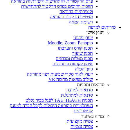
פרס הרקטורית להתחדשות וליצירתיות בהוראה
הזוכות והזוכים בפרס הרקטור להתחדשות
וליצירתיות בהוראה
מצטייני הרקטור בהוראה
רשימת המאה
שירותים למרצה
ייעוץ אישי
ייעוץ פדגוגי
Moodle, Zoom, Panopto
תכנון קורס והערכתו
תכנון שיעור
תכנון מטלות ומבחנים
אימון לקראת פרזנטציה
גיוון והכלה
ייעוץ לאור סקרי שביעות רצון מהוראה
שילוב מציאות מדומה VR
סדנאות ותכניות
סדנאות למרצה
סדנאות למתרגל.ת
תכנית TAU TEACH לסגל בכיר נקלט
השתלמויות בהוראה היכולות לקבל הכרה למענק
קריטריונים
צפייה בשיעור
צפייה מקצועית
צפייה עצמית