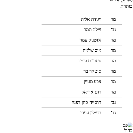
מר
ויגודה אליה
גב'
זייליג תמר
מר
זלוטניק עמר
מר
מוס שלמה
מר
נוסבוים עומר
מר
סוטקר בר
מר
צבע מעיין
מר
רום אריאל
גב'
תוסייה-כהן דפנה
גב'
תפילין עפרי