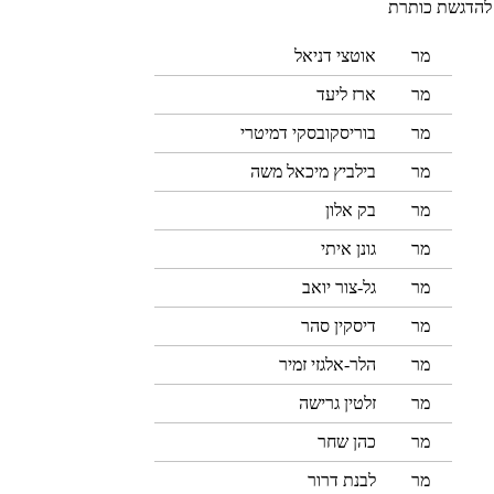
מר
אוטצי דניאל
מר
ארז ליעד
מר
בוריסקובסקי דמיטרי
מר
בילביץ מיכאל משה
מר
בק אלון
מר
גונן איתי
מר
גל-צור יואב
מר
דיסקין סהר
מר
הלר-אלגזי זמיר
מר
זלטין גרישה
מר
כהן שחר
מר
לבנת דרור