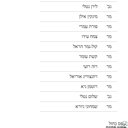
גב'
לירן נטלי
מר
מינקין אילן
מר
פורת עמרי
מר
צמח עידו
מר
קול-נמר הראל
מר
קשת עומר
מר
רוה רועי
מר
רוזנצווייג אוריאל
מר
רוטמן גיא
גב'
שלום נטלי
מר
שמחוני גיורא
מדעי החיים