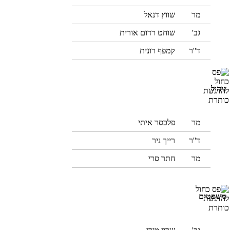
מר
שווץ דנאל
גב'
שוחט רדום אורית
ד''ר
קמפף רונית
ניהול
מר
פלכסר איתי
ד''ר
רייך ניר
מר
חתר סרי
משפטים