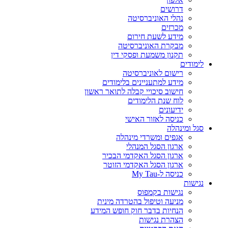
דרושים
נהלי האוניברסיטה
מכרזים
מידע לשעת חירום
מבקרת האוניברסיטה
תקנון משמעת ופסקי דין
לימודים
רישום לאוניברסיטה
מידע למתעניינים בלימודים
חישוב סיכויי קבלה לתואר ראשון
לוח שנת הלימודים
ידיעונים
כניסה לאזור האישי
סגל ומינהלה
אגפים ומשרדי מינהלה
ארגון הסגל המנהלי
ארגון הסגל האקדמי הבכיר
ארגון הסגל האקדמי הזוטר
כניסה ל-My Tau
נגישות
נגישות בקמפוס
מניעה וטיפול בהטרדה מינית
הנחיות בדבר חוק חופש המידע
הצהרת נגישות