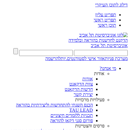
דילוג לתוכן העיקרי
תפריט עליון
תפריט ראשי
תוכן ראשי
הדקנט לחדשנות בהוראה ובלמידה
אוניברסיטת תל אביב
מערכת פניות
אזור אישי לסטודנטים.יות
להרשמה
מי אנחנו?
אודות
אודות
צוות הדקאנט
חדשות הדקאנט
יצירת קשר
פעילויות מרכזיות
הכנס השנתי להתחדשות וליצירתיות בהוראה
TAU LEAD
תכניות ללומדים חיצוניים
פורום סגני דקאן להוראה
פרסים והצטיינות