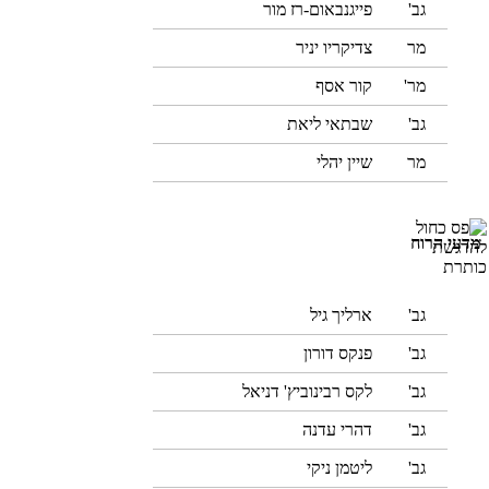
גב'
פייגנבאום-רז מור
מר
צדיקריו יניר
מר'
קור אסף
גב'
שבתאי ליאת
מר
שיין יהלי
מדעי הרוח
גב'
ארליך גיל
גב'
פנקס דורון
גב'
לקס רבינוביץ' דניאל
גב'
דהרי עדנה
גב'
ליטמן ניקי