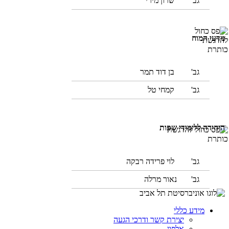
גב'
שרון מירי
מדעי המוח
גב'
בן דוד תמר
גב'
קמחי טל
היחידה ללימודי שפות
גב'
לוי פרידה רבקה
גב' נאור מרלה
מידע כללי
יצירת קשר ודרכי הגעה
אלפון