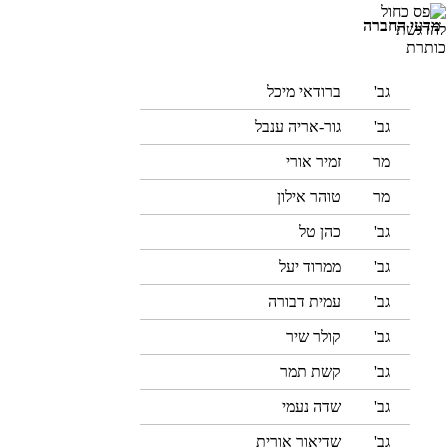
מדעי החברה
גב'
ברודאי מיכל
גב'
גור-אריה ענבל
מר
זמיר אורי
מר
טוהר אילון
גב'
כהן טל
גב'
ממרוד יעל
גב'
עמית דבורה
גב'
קולר שיר
גב'
קשת תמר
גב'
שדה נעמי
גב'
שדיאור אורית