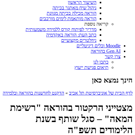
השיעור הראשון
ניהול שיח מאתגר בכיתה
הוראה מכילה בכיתה מגוונת
הוראה מותאמת לימים מורכבים
קריאה נוספת
מדריך לפיתוח קורס ללמידה משמעותית
כתב העת: הוראה באקדמיה
ניוזלטרים מקצועיים
Moodle וכלים דיגיטליים
Gen AI בהוראה
צרו קשר
כתבו לנו
תיאום פגישת ייעוץ
הינך נמצא כאן
לדף הבית של אוניברסיטת תל אביב
»
הדקנט לחדשנות בהוראה ובלמידה
מצטייני הרקטור בהוראה "רשימת
המאה" – סגל שותף בשנת
הלימודים תשפ"ה