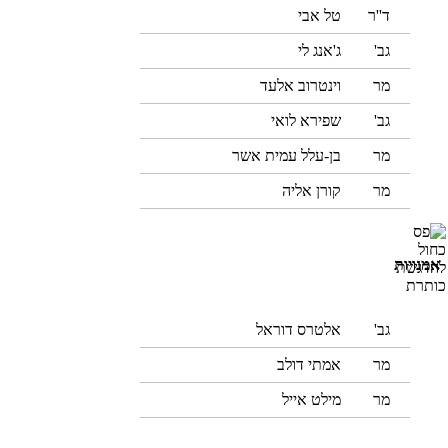
ד''ר
טל אבי
גב'
ג'אנג לי
מר
וינטרוב אלעד
גב'
שפירא לואי
מר
בן-עלל עמית אשר
מר
קורן אליה
אמנויות
גב'
אלטרס דוראל
מר
אמתי דולב
מר
מילט אייל