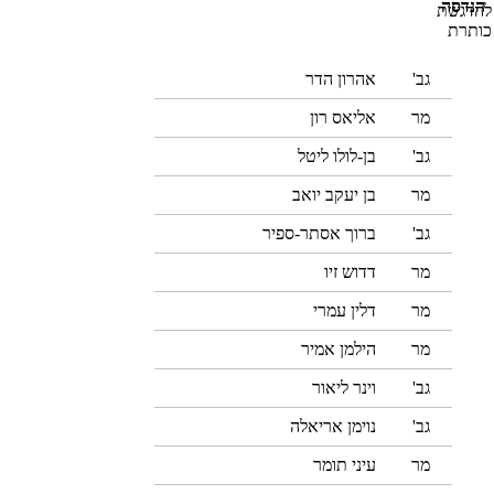
הנדסה
גב'
אהרון הדר
מר
אליאס רון
גב'
בן-לולו ליטל
מר
בן יעקב יואב
גב'
ברוך אסתר-ספיר
מר
דדוש זיו
מר
דלין עמרי
מר
הילמן אמיר
גב'
וינר ליאור
גב'
נוימן אריאלה
מר
עיני תומר