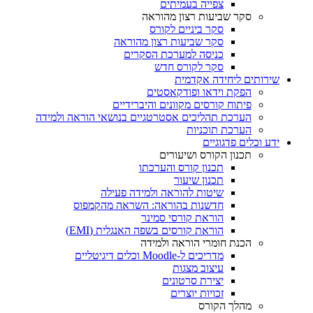
צפייה בעמיתים
סקר שביעות רצון מהוראה
סקר ביניים לקורס
סקר שביעות רצון מהוראה
כניסה למערכת הסקרים
סקר לקורס חדש
שירותים ליחידה אקדמית
הפקת וידאו ופודקאסטים
פיתוח קורסים מקוונים והיברידיים
הערכת תהליכים אסטרטגיים בנושאי הוראה ולמידה
הערכת תוכניות
ידע וכלים פדגוגיים
תכנון הקורס ושיעורים
תכנון קורס והערכתו
תכנון שיעור
שיטות להוראה ולמידה פעילה
חדשנות בהוראה: השראה מהקמפוס
הוראת קורסי סמינר
הוראת קורסים בשפה האנגלית (EMI)
הכנת חומרי הוראה ולמידה
מדריכים ל-Moodle וכלים דיגיטליים
עיצוב מצגות
יצירת סרטונים
זכויות יוצרים
מהלך הקורס