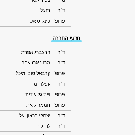
ד"ר
רז גל
פרופ'
פינקוס אסף
מדעי החברה
ד"ר
הרצברג אפרת
ד"ר
מרנץ ארז אהרון
פרופ'
קרבאל-טובי מיכל
ד"ר
קפלן רמי
פרופ'
וייס גל עידית
פרופ'
חממה ליאת
ד"ר
יצחקי בראון יעל
ד"ר
לוין ליה