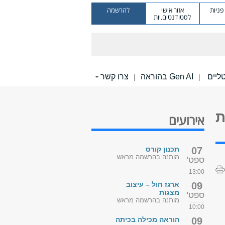
ניות
אזור אישי
להרשמה
לסטודנטים.יות
Gen AI בהוראה
צרו קשר
|
|
ת
אירועים
07
תכנון קורס
מותנה בהרשמה מראש
ספט'
13:00
09
ארגז חול – עיצוב
מצגות
ספט'
מותנה בהרשמה מראש
10:00
09
הוראה מכילה בכיתה