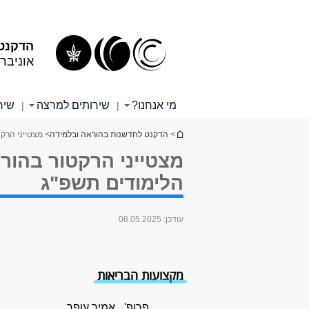
תוכן
תפריט
עליון
ראשי
הדקנט 
אוניבר
מי אנחנו?
שירותים למרצה
שיר
|
|
הינך נמצא כאן
>
הדקנט לחדשנות בהוראה ובלמידה
> מצטייני הרק
מצטייני הרקטור בהור
הלימודים תשפ"ג
עודכן:
08.05.2025
מקצועות הבריאות
פרופ'
אמיר עופר