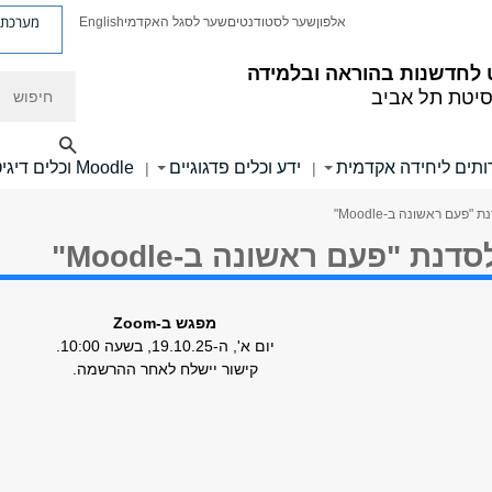
מערכת פ
אלפון
שער לסטודנטים
שער לסגל האקדמי
English
לחדשנות בהוראה ובלמידה
חיפוש
סיטת תל אביב
ותים ליחידה אקדמית
ידע וכלים פדגוגיים
Moodle וכלים דיגיטליים
|
|
פעם ראשונה ב-Moodle"
ת "פעם ראשונה ב-Moodle"
מפגש ב-Zoom
יום א', ה-19.10.25, בשעה 10:00.
קישור יישלח לאחר ההרשמה.