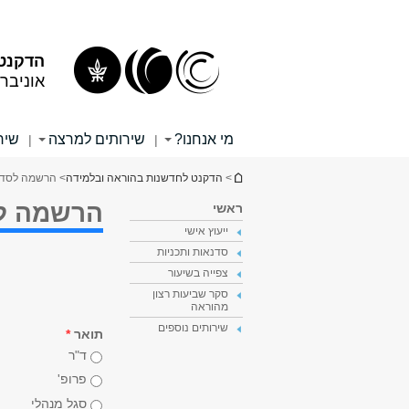
תוכן
תפריט
עליון
ראשי
הדקנט 
אוניבר
מי אנחנו?
שירותים למרצה
שיר
|
|
הינך נמצא כאן
>
הדקנט לחדשנות בהוראה ובלמידה
> הרשמה לסדנת "
הרשמה לסדנ
ראשי
ייעוץ אישי
סדנאות ותכניות
צפייה בשיעור
סקר שביעות רצון
מהוראה
שירותים נוספים
תואר
*
ד"ר
פרופ'
סגל מנהלי