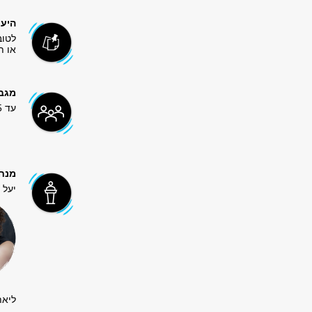
היער
או ת
מגב
עד 5 משתתפים בסדנה.
מנח
יעל 
ליאת