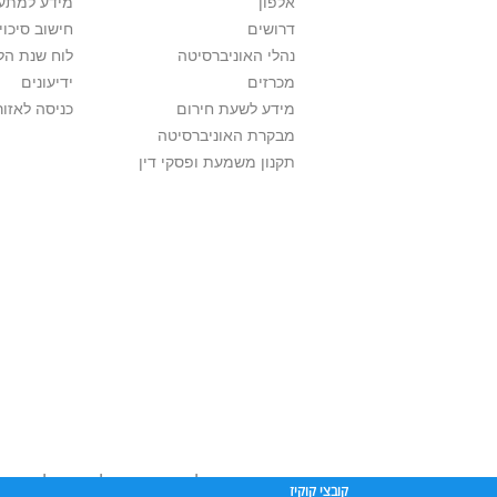
אלפון
מידע למתענ
דרושים
חישוב סיכוי
נהלי האוניברסיטה
לוח שנת הל
מכרזים
ידיעונים
מידע לשעת חירום
כניסה לאזור
מבקרת האוניברסיטה
תקנון משמעת ופסקי דין
אוניברסיטת תל אביב עושה כל מאמץ לכבד זכוי
קובצי קוקיז