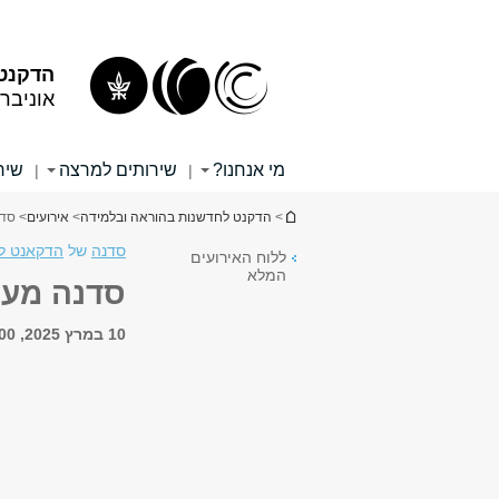
תוכן
תפריט
עליון
ראשי
הדקנט 
אוניבר
מי אנחנו?
שירותים למרצה
שיר
|
|
הינך נמצא כאן
>
הדקנט לחדשנות בהוראה ובלמידה
>
אירועים
> סדנה
סדנה
של
הדקאנט ל
ללוח האירועים
המלא
סדנה מעשית ב
10 במרץ 2025, 11:00