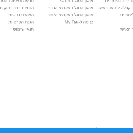
יינים בלימודים
ארגון הסגל המנהלי
מניעה וטיפול בהטר
י קבלה לתואר ראשון
ארגון הסגל האקדמי הבכיר
הנחיות בדבר חוק ח
ימודים
ארגון הסגל האקדמי הזוטר
הצהרת נגישות
כניסה ל-My Tau
הגנת הפרטיות
 האישי
תנאי שימוש
ות יוצרים. אם בבעלותך זכויות יוצרים בתכנים שנמצאים פה ו/או השימוש