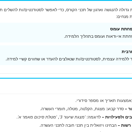
 גדולה להנגשה וארגון של תכני הקורס, כדי לאפשר לסטודנטים/ות להשלים תכ
ת מנחים:
הפחתת עומס
פחתת אי-ודאות ועומס בתהליך הלמידה.
מרבית
ללמידה עצמית, לסטודנטים/ות שנאלצים להעדר או שחווים קשיי למידה.
מצעות תאריך או מספר סידורי.
ר –
סדר קבוע: מצגת, הקלטה, מטלה, חומרי העשרה.
ם ולפעילויות –
לדוגמה:
'מצגת שיעור 3'
,
'מטלת סיכום מאמר א'
.
רשות –
הבחינו ויזואלית בין תכני חובה לתכני העשרה.