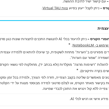
–
עם קישור ישיר לתיבת ההגשה.
ורס –
ניתן לקבל ייעוץ בסיוע
צוות Virtual TAU
.
עצמית
ומרי הקורס –
ניתן להיעזר בכלי AI להנגשת התכנים לתצורות שונות כ
✶
ש ב- NotebookLM
.
ים מפורטים ב"הערות" מתחת לשקופית, כך שיוכלו להתאים ללמידה עצמית.
✶
ים בקרה ותיקונים).
נים מאפשרים שליטה בקצב הצפייה, חזרה לפי הצורך, ולמידה בכל זמן ומקום
ת בקישור מאתר הקורס, או לצלם סרטוני למידה מבוססי מצגת על ידי הקלטת
צפייה ללא קול וינגיש את התוכן לכבדי שמיעה.
ע אישי או רגיש לכלי AI.