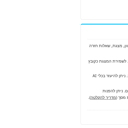
גון סרטון, מצגת, שאלות חזרה
 לשמירת המצגת כקובץ
רצוי להעלות "רשימות מרצה" מוקלדות (ולא בכתב יד), מחולקות לפי נושאי הקורס. ניתן להיעזר בכלי AI
. ניתן להפנות
 מסך (
מדריך להקלטה
).