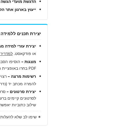
הדגשת מועדי הגשה 
ייעוץ בארגון אתר הק
יצירת תכנים ללמידה 
יצירת עזרי למידה מח
או פודקאסט.
למדריך שימו
מצגות –
הוסיפו הסבר
PDF בחרו באופציית השמירה "שמור עם הערות".
רשימות מרצה –
להמרה מכתב יד (נדרש
יצירת סרטונים –
סרטו
לסרטונים קיימים ברש
שילוב כתוביות יאפשר 
✶ שימו לב שלא להעלות מיד